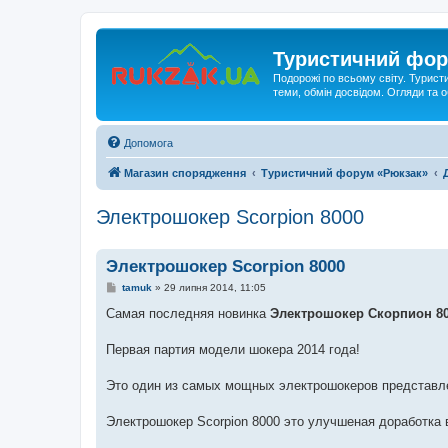
Туристичний фор
Подорожі по всьому світу. Турист
теми, обмін досвідом. Огляди та
Допомога
Магазин спорядження
Туристичний форум «Рюкзак»
Электрошокер Scorpion 8000
Электрошокер Scorpion 8000
П
tamuk
»
29 липня 2014, 11:05
о
в
Самая последняя новинка
Электрошокер Скорпион 80
і
д
о
Первая партия модели шокера 2014 года!
м
л
е
Это один из самых мощных электрошокеров представл
н
н
я
Электрошокер Scorpion 8000 это улучшеная доработка 