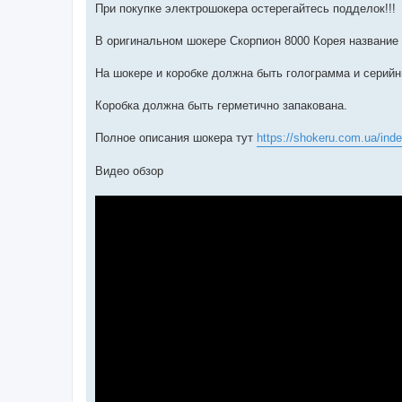
При покупке электрошокера остерегайтесь подделок!!!
В оригинальном шокере Скорпион 8000 Корея название
На шокере и коробке должна быть голограмма и серийн
Коробка должна быть герметично запакована.
Полное описания шокера тут
https://shokeru.com.ua/inde
Видео обзор