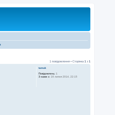
а
1 повідомлення • Сторінка
1
з
1
tamuk
Повідомлень:
1
З нами з:
16 липня 2014, 22:15