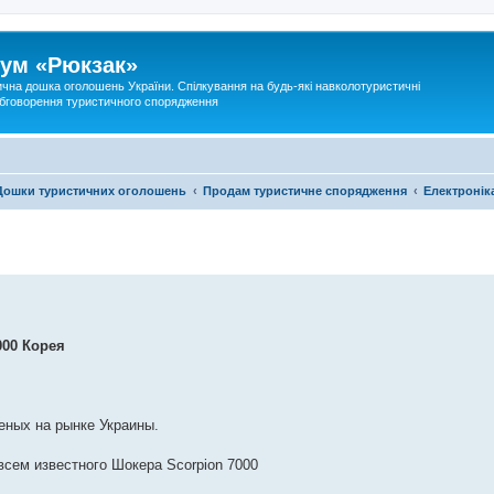
ум «Рюкзак»
ична дошка оголошень України. Спілкування на будь-які навколотуристичні
 обговорення туристичного спорядження
Дошки туристичних оголошень
Продам туристичне спорядження
Електронік
00 Корея
еных на рынке Украины.
всем известного Шокера Scorpion 7000