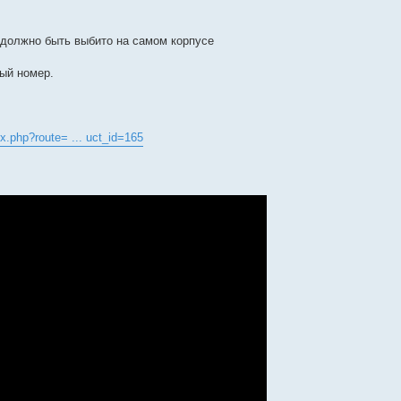
 должно быть выбито на самом корпусе
ый номер.
x.php?route= ... uct_id=165