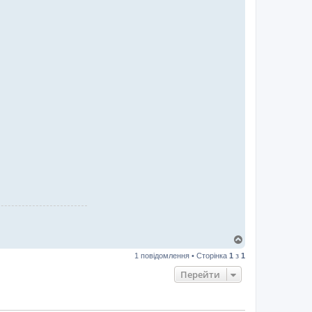
Д
о
1 повідомлення • Сторінка
1
з
1
г
о
Перейти
р
и