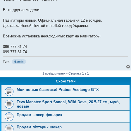
Есть другие модели.
Навигаторы новые. Официальная гарантия 12 месяцев.
Доставка Новой Почтой в любой город Украины.
Возможна установка необходимых карт на навигаторы.
096-777-31-74
099-777-31-74
Теги:
Garmin
1 повідомлення • Сторінка
1
з
1
Схожі теми
Мои новые башмаки! Prabos Acotango GTX
Teva Manatee Sport Sandal, Wild Dove, 26.5-27 см, муж\,
новые
Продам шокер фонарик
Продам ліхтарик шокер