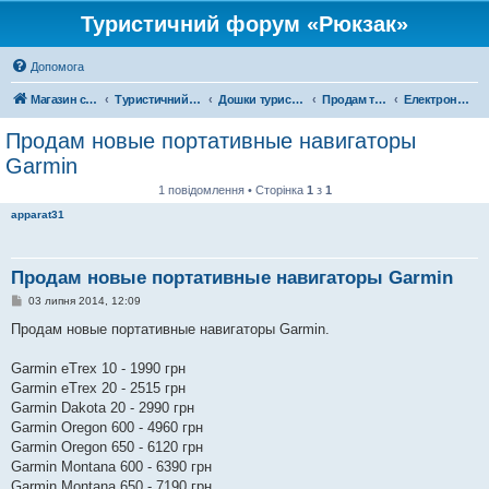
Туристичний форум «Рюкзак»
Допомога
Магазин спорядження
Туристичний форум «Рюкзак»
Дошки туристичних оголошень
Продам туристичне спорядження
Електроніка
Продам новые портативные навигаторы
Garmin
1 повідомлення • Сторінка
1
з
1
apparat31
Продам новые портативные навигаторы Garmin
П
03 липня 2014, 12:09
о
в
Продам новые портативные навигаторы Garmin.
і
д
о
Garmin eTrex 10 - 1990 грн
м
Garmin eTrex 20 - 2515 грн
л
е
Garmin Dakota 20 - 2990 грн
н
Garmin Oregon 600 - 4960 грн
н
я
Garmin Oregon 650 - 6120 грн
Garmin Montana 600 - 6390 грн
Garmin Montana 650 - 7190 грн