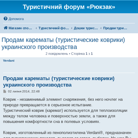
Туристичний форум «Рюкзак»
Допомога
Магазин спорядження
Туристичний форум «Рюкзак»
Дошки туристичних оголошень
Продам туристичне спорядження
Продам карематы (туристические коврики)
украинского производства
2 повідомлень • Сторінка
1
з
1
Verdani
Продам карематы (туристические коврики)
украинского производства
П
02 липня 2014, 22:48
о
в
Коврик - незаменимый элемент снаряжения, без него ночлег на
і
природе превращается в серьезное испытание.
д
о
Туристический коврик (каремат) используется для теплоизоляции
м
между телом человека и поверхностью земли, а также для
л
е
повышения комфортности сна в полевых условиях.
н
н
я
Коврик, изготовленный из пенополиэтилена Verdani®, предназначен