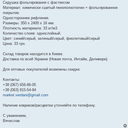
Сидушка фольгировання с фастексом
Материал: химически сшитый пенополиэтилен + фольгированное
покрытие.
Одностороннее рифление.
Размеры: 350 х 2400 х 16 мм.
Плотность материала: 33 кг/м3.
Количество слоев: однослойный.
Цвет: синий/серый, зеленый/серый, фиолетовый/серый
Цена: 33 грн.
Склад товаров находится в Киеве.
Доставка по всей Украине (Новая почта, Интайм, Деливери).
Для оптовых покупателей возможны скидки.
Контакты:
+38 (067) 656-86-05
+38 (063) 815-54-94
market.verdani@gmail.com
Наличие ковриков/расцветки уточняйте по телефону.
С уважением,
Вячеслав