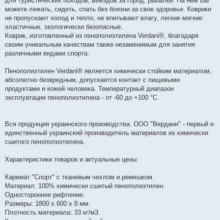
для туристических походов, выездов за город, рыбалки. На нем Вы
можете лежать, сидеть, спать без боязни за свое здоровье. Коврики
не пропускают холод и тепло, не впитывают влагу, легкие мягкие
эластичные, экологически безопасные.
Коврик, изготовленный из пенополиэтилена Verdani®, благодаря
своим уникальным качествам также незаменимым для занятия
различными видами спорта.
Пенополиэтилен Verdani® является химически стойким материалом,
абсолютно безвредным, допускается контакт с пищевыми
продуктами и кожей человека. Температурный диапазон
эксплуатации пенополиэтилена - от -60 до +100 °С.
Вся продукция украинского производства. ООО "Вердани" - первый и
единственный украинский производитель материалов из химически
сшитого пенополиэтилена.
Характеристики товаров и актуальные цены:
Каремат "Спорт" с тканевым чехлом и ремешком.
Материал: 100% химически сшитый пенополиэтилен.
Одностороннее рифление.
Размеры: 1800 х 600 х 8 мм.
Плотность материала: 33 кг/м3.