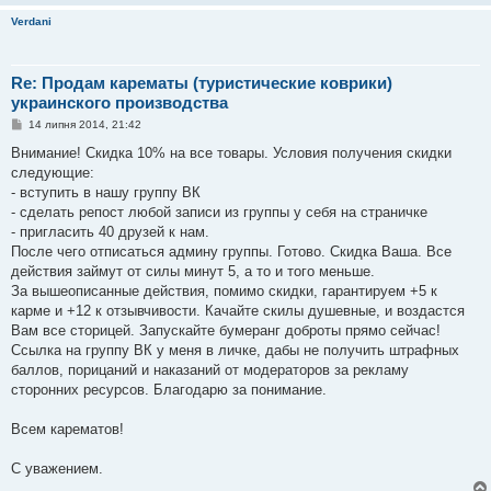
Verdani
Re: Продам карематы (туристические коврики)
украинского производства
П
14 липня 2014, 21:42
о
в
Внимание! Скидка 10% на все товары. Условия получения скидки
і
следующие:
д
о
- вступить в нашу группу ВК
м
- сделать репост любой записи из группы у себя на страничке
л
е
- пригласить 40 друзей к нам.
н
После чего отписаться админу группы. Готово. Скидка Ваша. Все
н
я
действия займут от силы минут 5, а то и того меньше.
За вышеописанные действия, помимо скидки, гарантируем +5 к
карме и +12 к отзывчивости. Качайте скилы душевные, и воздастся
Вам все сторицей. Запускайте бумеранг доброты прямо сейчас!
Ссылка на группу ВК у меня в личке, дабы не получить штрафных
баллов, порицаний и наказаний от модераторов за рекламу
сторонних ресурсов. Благодарю за понимание.
Всем карематов!
С уважением.