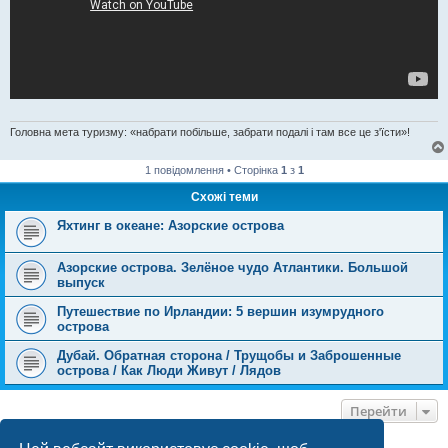
Головна мета туризму: «набрати побільше, забрати подалі і там все це з'їсти»!
1 повідомлення • Сторінка
1
з
1
Схожі теми
Яхтинг в океане: Азорские острова
Азорские острова. Зелёное чудо Атлантики. Большой
выпуск
Путешествие по Ирландии: 5 вершин изумрудного
острова
Дубай. Обратная сторона / Трущобы и Заброшенные
острова / Как Люди Живут / Лядов
Перейти