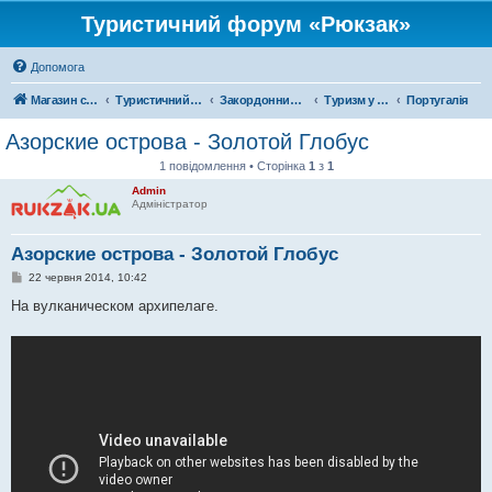
Туристичний форум «Рюкзак»
Допомога
Магазин спорядження
Туристичний форум «Рюкзак»
Закордонний туризм
Туризм у Європі
Португалія
Азорские острова - Золотой Глобус
1 повідомлення • Сторінка
1
з
1
Admin
Адміністратор
Азорские острова - Золотой Глобус
П
22 червня 2014, 10:42
о
в
На вулканическом архипелаге.
і
д
о
м
л
е
н
н
я