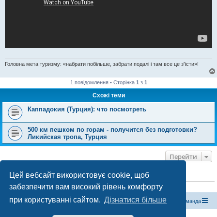
Головна мета туризму: «набрати побільше, забрати подалі і там все це з'їсти»!
1 повідомлення • Сторінка
1
з
1
Схожі теми
Каппадокия (Турция): что посмотреть
500 км пешком по горам - получится без подготовки?
Ликийская тропа, Турция
Перейти
Цей вебсайт використовує cookie, щоб
ХТО ЗАРАЗ ОНЛАЙН
забезпечити вам високий рівень комфорту
Зараз переглядають цей форум:
ClaudeBot [бот ШІ]
і 0 гостей
при користуванні сайтом.
Дізнатися більше
Магазин спорядження
Туристичний форум «Рюкзак»
Команда