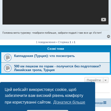
Головна мета туризму: «набрати побільше, забрати подалі і там все це з'їсти»!
1 повідомлення • Сторінка
1
з
1
Схожі теми
Каппадокия (Турция): что посмотреть
500 км пешком по горам - получится без подготовки?
Ликийская тропа, Турция
Перейти
Цей вебсайт використовує cookie, щоб
ХТО ЗАРАЗ ОНЛАЙН
забезпечити вам високий рівень комфорту
Зараз переглядають цей форум:
ClaudeBot [бот ШІ]
і 0 гостей
при користуванні сайтом.
Дізнатися більше
Магазин спорядження
Туристичний форум «Рюкзак»
Команда