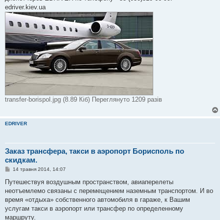
edriver.kiev.ua
transfer-borispol.jpg (8.89 Кіб) Переглянуто 1209 разів
EDRIVER
Заказ трансфера, такси в аэропорт Борисполь по
скидкам.
П
14 травня 2014, 14:07
о
в
Путешествуя воздушным пространством, авиаперелеты
і
неотъемлемо связаны с перемещением наземным транспортом. И во
д
о
время «отдыха» собственного автомобиля в гараже, к Вашим
м
услугам такси в аэропорт или трансфер по определенному
л
е
маршруту.