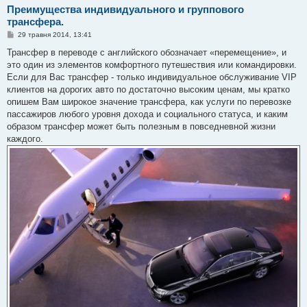
Преимущества индивидуального и группового
трансфера.
П
29 травня 2014, 13:41
о
в
Трансфер в переводе с английского обозначает «перемещение», и
і
это один из элементов комфортного путешествия или командировки.
д
о
Если для Вас трансфер - только индивидуальное обслуживание VIP
м
клиентов на дорогих авто по достаточно высоким ценам, мы кратко
л
е
опишем Вам широкое значение трансфера, как услуги по перевозке
н
пассажиров любого уровня дохода и социального статуса, и каким
н
я
образом трансфер может быть полезным в повседневной жизни
каждого.