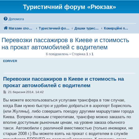
Туристичний форум «Рюкзак»
Допомога
Магазин спорядження
Туристичний форум «Рюкзак»
Дошки туристичних оголошень
Комерційні подорожі
Перевозки пассажиров в Киеве и стоимость
на прокат автомобилей с водителем
6 повідомлень • Сторінка
1
з
1
EDRIVER
Перевозки пассажиров в Киеве и стоимость на
прокат автомобилей с водителем
П
21 березня 2014, 14:42
о
в
Вы можете воспользоваться услугами трансфера в том случае,
і
когда Вам нужно быстро и удобно добраться в аэропорт Борисполь
д
о
(или Жуляны), либо совершить поездку другими маршрутами города
м
Киева. Вопреки ложным стереотипам, трансфер можно заказать по
л
е
вполне доступным рыночным ценам, на уровне заказа обычного
н
такси. Автомобили с различной вместимостью (только иномарки, не
н
я
старше 2008 г.) Вы можете взять на прокат с водителем в службе