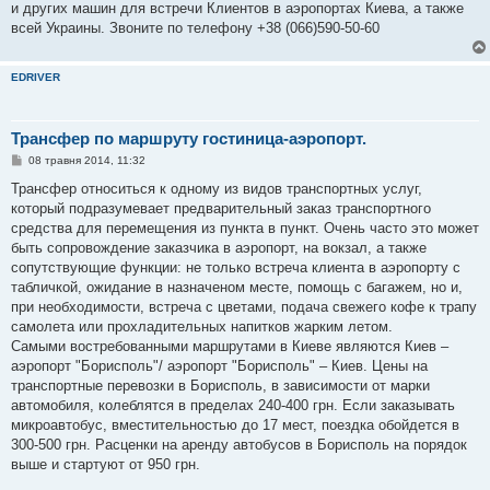
и других машин для встречи Клиентов в аэропортах Киева, а также
всей Украины. Звоните по телефону +38 (066)590-50-60
EDRIVER
Трансфер по маршруту гостиница-аэропорт.
П
08 травня 2014, 11:32
о
в
Трансфер относиться к одному из видов транспортных услуг,
і
который подразумевает предварительный заказ транспортного
д
о
средства для перемещения из пункта в пункт. Очень часто это может
м
быть сопровождение заказчика в аэропорт, на вокзал, а также
л
е
сопутствующие функции: не только встреча клиента в аэропорту с
н
табличкой, ожидание в назначеном месте, помощь с багажем, но и,
н
я
при необходимости, встреча с цветами, подача свежего кофе к трапу
самолета или прохладительных напитков жарким летом.
Самыми востребованными маршрутами в Киеве являются Киев –
аэропорт "Борисполь"/ аэропорт "Борисполь" – Киев. Цены на
транспортные перевозки в Борисполь, в зависимости от марки
автомобиля, колеблятся в пределах 240-400 грн. Если заказывать
микроавтобус, вместительностью до 17 мест, поездка обойдется в
300-500 грн. Расценки на аренду автобусов в Борисполь на порядок
выше и стартуют от 950 грн.