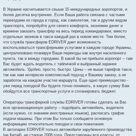
н
н
я
В Украине насчитывается свыше 15 международных аэропортов, и
более десятка внутренних. Если Ваша работа связана с частыми
переездами из города в город, как самолетом, так и другим видом
транспорта, попробуйте для своего комфорта, экономии денег и
времени заказать трансфер на весь период командировки, вместо
отдельных звонков в такси каждый раз в новом месте. Тем более,
что служба трансферов EDRIVER дает возможность
воспользоваться трансферными услугами в каждом городе Украины,
централизовано планируя Ваши переезды как внутри населенного
пункта, так и между городами. В какой бы ни прибыли аэропорт – там
Вас будет ждать водитель с табличкой и выбранный заранее
автомобиль. Удобно, просто, быстро. Цены – не выше тарифов такси,
так как нам интересен комплексный подход к Вашему заказу, а не
заработок на каждом участке маршрута. Еще одно преимущество -
уже перед поездкой Вы будете точно понимать, в какую сумму Вам
обойдутся все транспортные услуги и спланировать бюджет.
Операторы трансферной службы EDRIVER готовы сделать за Вас
всю организационную работу – подобрать автомобиль, водителя
(если нужно, со знанием иностранных языков), расписать график
подачи машины. При этом Вы только сообщаете основную
информацию относительно поездки и свои пожелания.
В автопарке EDRIVER только автомобили зарубежного производства
(не Китай), не старше 2008 года. Представлены все классы, от