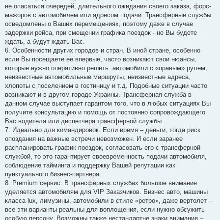
не опасаться очередей, длительного ожидания своего заказа, форс-
мажоров с автомобилем или адресом подачи. Трансферные службы
осведомлены о Ваших перемещениях, поэтому даже в случае
задержки рейса, при смещении графика поездок - не Вы будете
ждать, а будут ждать Вас.
6. Особенности других городов и стран. В иной стране, особенно
если Вы посещаете ее впервые, часто возникают свои нюансы,
которые нужно оперативно решить: автомобили с «правым» рулем,
неизвестные автомобильные маршруты, неизвестные адреса,
хлопоты с поселением в гостиницу и т.д. Подобные ситуации часто
возникают и в другом городе Украины. Трансферная служба в
данном случае выступает гарантом того, что в любых ситуациях Вы
получите консультацию и помощь от постоянно сопровождающего
Вас водителя или диспетчера трансферной службы.
7. Идеально для командировок. Если время – деньги, тогда риск
опоздания на важные встречи невозможен. И если заранее
распланировать график поездок, согласовать его с трансферной
службой, то это гарантирует своевременность подачи автомобиля,
соблюдение тайминга и поддержку Вашей репутации как
пунктуального бизнес-партнера.
8. Premium сервис. В трансферных службах большое внимание
уделяется автомобилям для VIP Заказчиков. Бизнес авто, машины
класса lux, лимузины, автомобили в стиле «ретро», даже вертолет –
все эти варианты реальны для воплощения, если нужно обсужить
особую персону. Возможны также нестандартне знаки внимания –