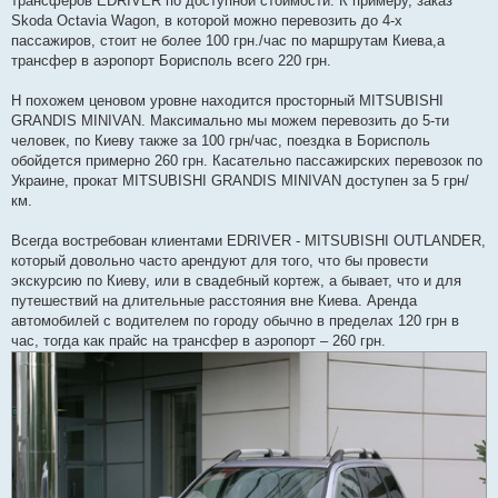
трансферов EDRIVER по доступной стоимости. К примеру, заказ
Skoda Octavia Wagon, в которой можно перевозить до 4-х
пассажиров, стоит не более 100 грн./час по маршрутам Киева,а
трансфер в аэропорт Борисполь всего 220 грн.
Н похожем ценовом уровне находится просторный MITSUBISHI
GRANDIS MINIVAN. Максимально мы можем перевозить до 5-ти
человек, по Киеву также за 100 грн/час, поездка в Борисполь
обойдется примерно 260 грн. Касательно пассажирских перевозок по
Украине, прокат MITSUBISHI GRANDIS MINIVAN доступен за 5 грн/
км.
Всегда востребован клиентами EDRIVER - MITSUBISHI OUTLANDER,
который довольно часто арендуют для того, что бы провести
экскурсию по Киеву, или в свадебный кортеж, а бывает, что и для
путешествий на длительные расстояния вне Киева. Аренда
автомобилей с водителем по городу обычно в пределах 120 грн в
час, тогда как прайс на трансфер в аэропорт – 260 грн.