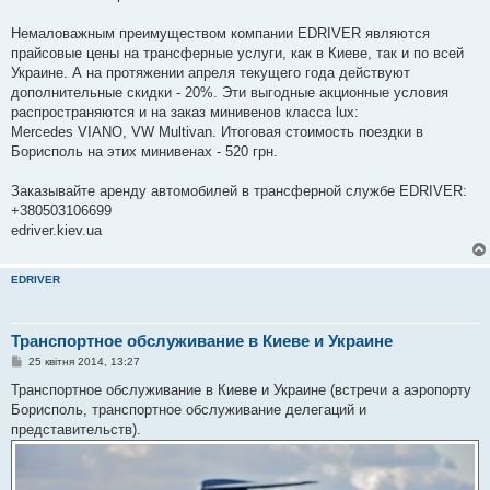
Немаловажным преимуществом компании EDRIVER являются
прайсовые цены на трансферные услуги, как в Киеве, так и по всей
Украине. А на протяжении апреля текущего года действуют
дополнительные скидки - 20%. Эти выгодные акционные условия
распространяются и на заказ минивенов класса lux:
Mercedes VIANО, VW Multivan. Итоговая стоимость поездки в
Борисполь на этих минивенах - 520 грн.
Заказывайте аренду автомобилей в трансферной службе EDRIVER:
+380503106699
edriver.kiev.ua
EDRIVER
Транспортное обслуживание в Киеве и Украине
П
25 квітня 2014, 13:27
о
в
Транспортное обслуживание в Киеве и Украине (встречи а аэропорту
і
Борисполь, транспортное обслуживание делегаций и
д
о
представительств).
м
л
е
н