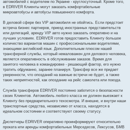
автомобилей с водителем по Украине - круглосуточный. Кроме того,
в EDRIVER Клиенты могут заказать комфортабельные
микроавтобусы и автобусы повышенного комфорта.
В деловой сфере без VIP автомобиля не обойтись. Если предстоит
встреча бизнес партнеров, приезд иностранных представительств
или делегаций, аренду VIP авто нужно заказать оперативно и на
лучших условиях. EDRIVER готов предоставить Клиенту большое
количество вариантов машин с профессиональными водителями,
знающими английский язык. Дополнительным плюсом нашей
трансферной службы, который немаловажен для делового человека,
является оперативность в обслуживании заказов. Время для
занятого человека в командировке - решающий фактор, его нужно
тратить обдуманно, заранее планируя. Трансфер все же придает
уверенности, что опозданий на важные встречи не будет, а также
таких неприятностей, как опоздание на рейс самолета или поезда.
Служба трансферов EDRIVER постоянно заботится о безопасности
своих Клиентов. Автомобиль любого класса не должен выезжает к
Клиенту без предварительного техосмотра. И внешне, и внутри наши
транспортные средства, независимо от класса, находятся в
идеальном состоянии и соответствуют своему статусу.
Диспетчеры EDRIVER оперативно проинформируют относительно
проката или аренды комфортабельных Мерседесов, Лексусов, БМВ