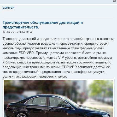
EDRIVER
Транспортное обслуживание делегаций и
представительств.
П
16 квітня 2014, 09:43
о
в
Трансфер делегаций и представительств в нашей стране на высоком
і
уровне обеспечивается ведущими перевозчиками, среди которых
д
о
многие годы предоставляет качественные трансферные услуги
м
компания EDRIVER. Преимуществами являются: 6 лет на рынке
л
е
пассажирских перевозок клиентов VIP уровня, автомобили премиум
н
и бизнес класса в превосходном техническом состоянии, водители,
н
я
владеющие иностранными языками. EDRIVER занимает достойное
место среди компаний, предоставляющих трансферные услуги,
услуги пассажирских перевозок и такси.