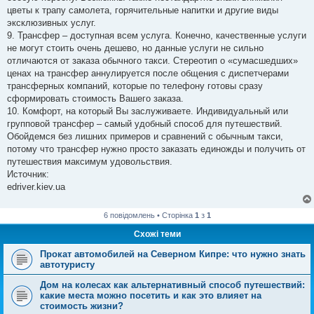
цветы к трапу самолета, горячительные напитки и другие виды
эксклюзивных услуг.
9. Трансфер – доступная всем услуга. Конечно, качественные услуги
не могут стоить очень дешево, но данные услуги не сильно
отличаются от заказа обычного такси. Стереотип о «сумасшедших»
ценах на трансфер аннулируется после общения с диспетчерами
трансферных компаний, которые по телефону готовы сразу
сформировать стоимость Вашего заказа.
10. Комфорт, на который Вы заслуживаете. Индивидуальный или
групповой трансфер – самый удобный способ для путешествий.
Обойдемся без лишних примеров и сравнений с обычным такси,
потому что трансфер нужно просто заказать единожды и получить от
путешествия максимум удовольствия.
Источник:
edriver.kiev.ua
6 повідомлень • Сторінка
1
з
1
Схожі теми
Прокат автомобилей на Северном Кипре: что нужно знать
автотуристу
Дом на колесах как альтернативный способ путешествий:
какие места можно посетить и как это влияет на
стоимость жизни?