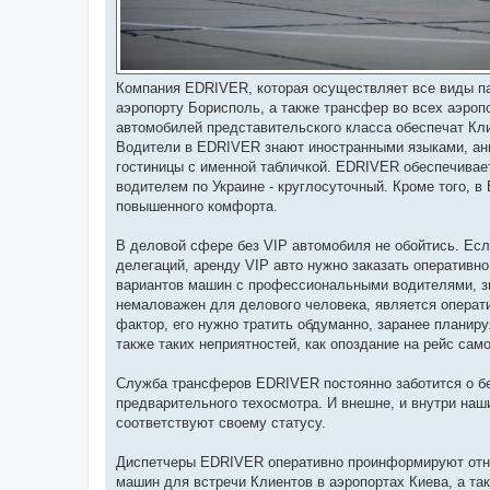
Компания EDRIVER, которая осуществляет все виды пас
аэропорту Борисполь, а также трансфер во всех аэропор
автомобилей представительского класса обеспечат Кл
Водители в EDRIVER знают иностранными языками, англ
гостиницы с именной табличкой. EDRIVER обеспечивает
водителем по Украине - круглосуточный. Кроме того,
повышенного комфорта.
В деловой сфере без VIP автомобиля не обойтись. Есл
делегаций, аренду VIP авто нужно заказать оперативн
вариантов машин с профессиональными водителями, 
немаловажен для делового человека, является операт
фактор, его нужно тратить обдуманно, заранее планиру
также таких неприятностей, как опоздание на рейс сам
Служба трансферов EDRIVER постоянно заботится о бе
предварительного техосмотра. И внешне, и внутри наш
соответствуют своему статусу.
Диспетчеры EDRIVER оперативно проинформируют отно
машин для встречи Клиентов в аэропортах Киева, а так