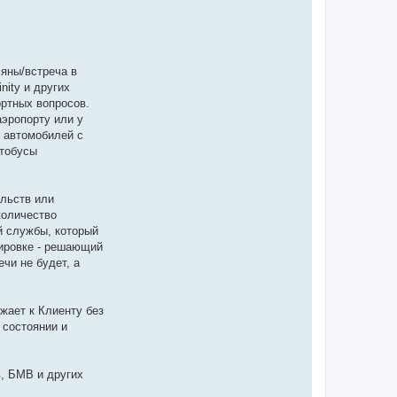
яны/встреча в
nity и других
ртных вопросов.
аэропорту или у
т автомобилей с
втобусы
ельств или
количество
 службы, который
дировке - решающий
чи не будет, а
жает к Клиенту без
 состоянии и
, БМВ и других