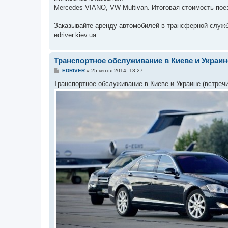
Mercedes VIANО, VW Multivan. Итоговая стоимость поез
Заказывайте аренду автомобилей в трансферной служ
edriver.kiev.ua
Транспортное обслуживание в Киеве и Украин
П
EDRIVER
»
25 квітня 2014, 13:27
о
в
Транспортное обслуживание в Киеве и Украине (встреч
і
д
о
м
л
е
н
н
я