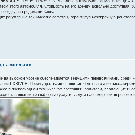
CHEVROLET LACETTI WAGON. В салоне автомобиля разместятся до 4-х 
м этого автомобиля. Стоимость на его аренду довольно доступная: 80 
на поездку за пределами Киева.
дит регулярные технические осмотры, гарантируя безупречную работосп
дставительств.
не на высоком уровне обеспечивается ведущими перевозчиками, среди к
пания EDRIVER. Преимуществами являются: 6 лет на рынке пассажирски
ласса в превосходном техническом состоянии, водители, владеющие ино
редоставляющих трансферные услуги, услуги пассажирских перевозок и