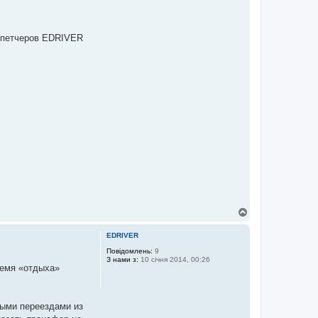
испетчеров EDRIVER
Д
о
г
EDRIVER
о
р
Повідомлень:
9
З нами з:
10 січня 2014, 00:26
и
ремя «отдыха»
тыми переездами из