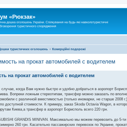
ум «Рюкзак»
ична дошка оголошень України. Спілкування на будь-які навколотуристичні
 обговорення туристичного спорядження
Дошки туристичних оголошень
Комерційні подорожі
имость на прокат автомобилей с водителем
сть на прокат автомобилей с водителем
случае, когда Вам нужно быстро и удобно добраться в аэропорт Борис
иева. Вопреки ложным стереотипам, трансфер можно заказать по вполн
омобили с различной вместимостью (только иномарки, не старше 2008 г.
о доступной стоимости. К примеру, заказ Skoda Octavia Wagon, в котор
ршрутам Киева,а трансфер в аэропорт Борисполь всего 220 грн.
SUBISHI GRANDIS MINIVAN. Максимально мы можем перевозить до 5-ти 
примерно 260 грн. Касательно пассажирских перевозок по Украине, прок