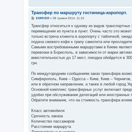
Трансфер по маршруту гостиница-аэропорт.
П
EDRIVER
»
08 травня 2014, 11:32
о
в
Трансфер относиться к одному из видов транспортных 
і
перемещения из пункта в пункт. Очень часто это может
д
о
только встреча клиента в аэропорту с табличкой, ожид
м
подача свежего кофе к трапу самолета или прохладит
л
е
Самыми востребованными маршрутами в Киеве являются
н
перевозки в Борисполь, в зависимости от марки автомо
н
я
вместительностью до 17 мест, поездка обойдется в 300
грн.
По междугородним сообщениям заказ трансфера возмож
Симферополь, Киев – Одесса – Киев, Киев – Чернигов, 
или в обратном направлении, а также в любой город Ук
Основной комплекс трансферных услуг включает предо
удобно при обслуживании делегаций или иностранных п
Обратите внимание, что на стоимость трансфера влияе
Класс автомобиля
Срочность заказа
Количество пассажиров
Расстояние маршрута
Дополнительные услуги