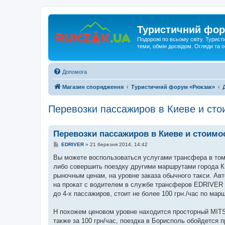
Туристичний фор
Подорожі по всьому світу. Турист
теми, обмін досвідом. Огляди та
Допомога
Магазин спорядження
Туристичний форум «Рюкзак»
Перевозки пассажиров в Киеве и сто
Перевозки пассажиров в Киеве и стоимо
П
EDRIVER
»
21 березня 2014, 14:42
о
в
Вы можете воспользоваться услугами трансфера в том 
і
либо совершить поездку другими маршрутами города К
д
о
рыночным ценам, на уровне заказа обычного такси. Авт
м
на прокат с водителем в службе трансферов EDRIVER п
л
е
до 4-х пассажиров, стоит не более 100 грн./час по ма
н
н
я
Н похожем ценовом уровне находится просторный MIT
также за 100 грн/час, поездка в Борисполь обойдется 