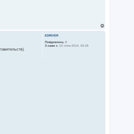
Д
о
г
EDRIVER
о
р
Повідомлень:
9
З нами з:
10 січня 2014, 00:26
и
тавительств).