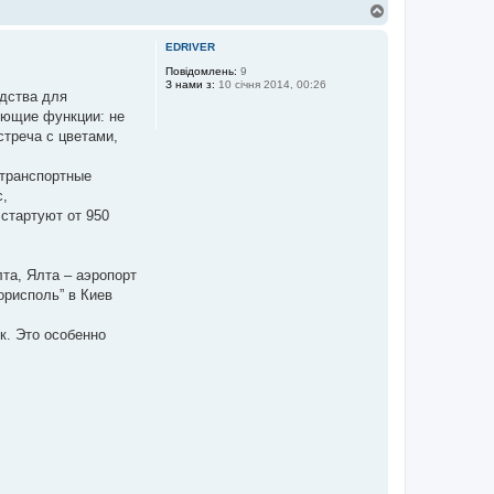
Д
о
г
EDRIVER
о
р
Повідомлень:
9
З нами з:
10 січня 2014, 00:26
и
едства для
вующие функции: не
стреча с цветами,
 транспортные
с,
 стартуют от 950
та, Ялта – аэропорт
орисполь” в Киев
к. Это особенно