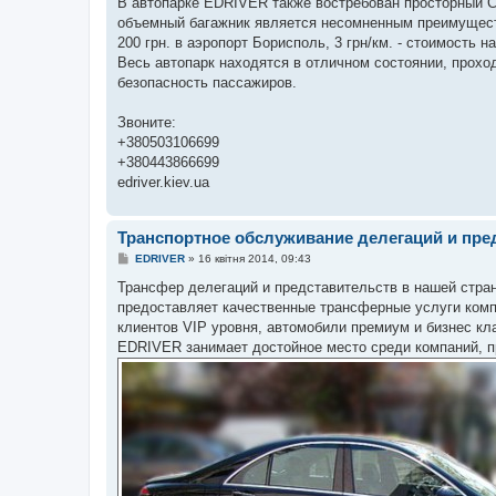
В автопарке EDRIVER также востребован просторный 
объемный багажник является несомненным преимущество
200 грн. в аэропорт Борисполь, 3 грн/км. - стоимость 
Весь автопарк находятся в отличном состоянии, прохо
безопасность пассажиров.
Звоните:
+380503106699
+380443866699
edriver.kiev.ua
Транспортное обслуживание делегаций и пре
П
EDRIVER
»
16 квітня 2014, 09:43
о
в
Трансфер делегаций и представительств в нашей стра
і
предоставляет качественные трансферные услуги ком
д
о
клиентов VIP уровня, автомобили премиум и бизнес к
м
EDRIVER занимает достойное место среди компаний, п
л
е
н
н
я