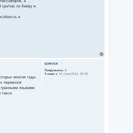
пассажиров, а
грн/час по Киеву и
особность и
Д
о
г
EDRIVER
о
р
Повідомлень:
9
З нами з:
10 січня 2014, 00:26
и
оторых многие годы
х перевозок
странными языками.
 такси.