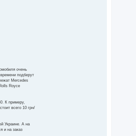
томобиля очень
 времени подберут
лежат Mercedes
Rolls Royce
0. К примеру,
тоит всего 10 грн/
й Украине. А на
я и на заказ