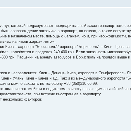
услуг, который подразумевает предварительный заказ транспортного ср
 быть сопровождение заказчика в аэропорт, на вокзал, а также сопутст
ание в назначеном месте, помощь с багажем, но и, при необходимости, в
ельных напитков жарким летом.
 Киев – аэропорт "Борисполь"/ аэропорт "Борисполь" – Киев. Цены на
биля, колеблятся в пределах 240-400 грн. Если заказывать микроавтобу
-500 грн. Расценки на аренду автобусов в Борисполь на порядок выше и
ен в направлениях: Киев – Донецк– Киев, аэропорт в Симферополе– Ял
Киев - Умань, Киев - Канев и т.д. Такси из международного аэропорта “Б
раины можно заказать по телефону +38 (050)310-66-99.
ставление автомобиля с водителем, зачастую знающим английский язы
редставительств, при встрече иностранцев в аэропорту.
т нескольких факторов: