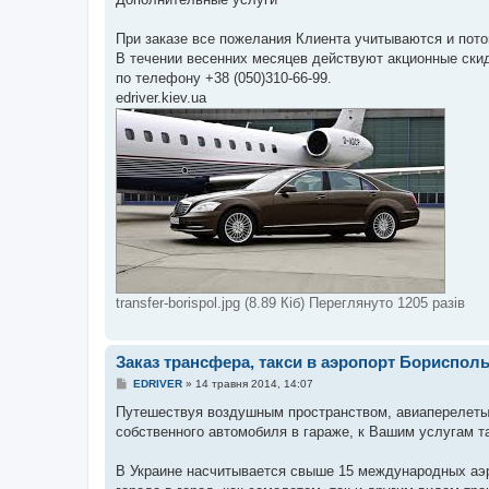
При заказе все пожелания Клиента учитываются и пот
В течении весенних месяцев действуют акционные ски
по телефону +38 (050)310-66-99.
edriver.kiev.ua
transfer-borispol.jpg (8.89 Кіб) Переглянуто 1205 разів
Заказ трансфера, такси в аэропорт Борисполь
П
EDRIVER
»
14 травня 2014, 14:07
о
в
Путешествуя воздушным пространством, авиаперелеты
і
собственного автомобиля в гараже, к Вашим услугам т
д
о
м
В Украине насчитывается свыше 15 международных аэр
л
е