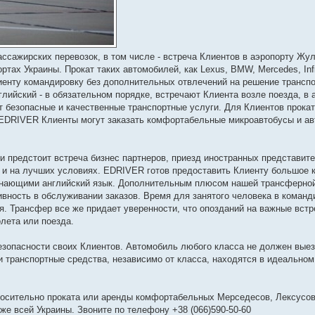
сажирских перевозок, в том числе - встреча Клиентов в аэропорту Жул
тах Украины. Прокат таких автомобилей, как Lexus, BMW, Mercedes, Infi
иенту командировку без дополнительных отвлечений на решение транспо
ийский - в обязательном порядке, встречают Клиента возле поезда, в 
 безопасные и качественные транспортные услуги. Для Клиентов прока
 в EDRIVER Клиенты могут заказать комфортабельные микроавтобусы и а
и предстоит встреча бизнес партнеров, приезд иностранных представит
о и на лучших условиях. EDRIVER готов предоставить Клиенту большое 
знающими английский язык. Дополнительным плюсом нашей трансферной
ивность в обслуживании заказов. Время для занятого человека в коман
я. Трансфер все же придает уверенности, что опозданий на важные встре
олета или поезда.
зопасности своих Клиентов. Автомобиль любого класса не должен выез
и транспортные средства, независимо от класса, находятся в идеальном
сительно проката или аренды комфортабельных Мерседесов, Лексусов
же всей Украины. Звоните по телефону +38 (066)590-50-60