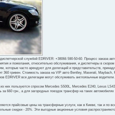
 диспетчерской службой EDRIVER: +38066 590-50-60. Процесс заказа ав
риятия и пожелания, относительно обслуживания, и диспетчеры в скором
м, которые часто арендуют для делегаций и представительств, принад
 360 гривен. Стоимость заказа на VIP авто Bentley, Maserati, Maybach, 
ров EDRIVER все делегации могут обслуживать англоязычные водители.
 из них пользуются спросом Mercedes S500L, Mercedes E240, Lexus LS43
 за 660 грн., а для загородных поездок трансфер на таких автомобилях с
ся прайсовые цены на трансферные услуги, как в Киеве, так и по все
льные скидки - 20%. Эти выгодные акционные условия распространяютс