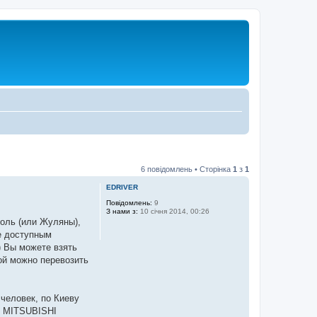
6 повідомлень • Сторінка
1
з
1
EDRIVER
Повідомлень:
9
З нами з:
10 січня 2014, 00:26
поль (или Жуляны),
е доступным
) Вы можете взять
ой можно перевозить
человек, по Киеву
ат MITSUBISHI