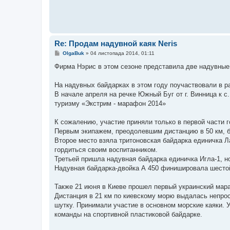
Re: Продам надувной каяк Neris
П
OlgaBuk
»
04 листопада 2014, 01:11
о
в
Фирма Нэрис в этом сезоне представила две надувные
і
д
о
На надувных байдарках в этом году поучаствовали в р
м
В начале апреля на речке Южный Буг от г. Винница к 
л
е
туризму «Экстрим - марафон 2014»
н
н
я
К сожалению, участие приняли только в первой части г
Первым экипажем, преодолевшим дистанцию в 50 км, бы
Второе место взяла тритоновская байдарка единичка Ла
гордиться своим воспитанником.
Третьей пришла надувная байдарка единичка Игла-1, н
Надувная байдарка-двойка А 450 финишировала шестой 
Также 21 июня в Киеве прошел первый украинский мара
Дистанция в 21 км по киевскому морю выдалась непрост
шутку. Принимали участие в основном морские каяки. У
команды на спортивной пластиковой байдарке.