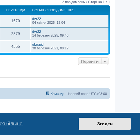
2 повідомлень • Сторінка
1
з
1
г
о
ПЕРЕГЛЯДИ
ОСТАННЄ ПОВІДОМЛЕННЯ
р
и
dvr22
1670
04 квітня 2025, 13:04
dvr22
2379
14 березня 2025, 09:46
ukrspid
4555
30 березня 2021, 09:12
Перейти
Команда
Часовий пояс
UTC+03:00
ся більше
Згоден