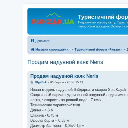
Туристичний фор
Подорожі по всьому світу. Турист
теми, обмін досвідом. Огляди та
Допомога
Магазин спорядження
Туристичний форум «Рюкзак»
Продам надувной каяк Neris
Продам надувной каяк Neris
П
OlgaBuk
»
05 березня 2014, 15:49
о
в
Новая модель надувной байдарки, а скорее Sea Kayak
і
Спортивный вариант удлиненной надувной лодки имеет
д
о
легко, ~скорость по ровной воде - 7 км/ч.
м
Технические характеристики
л
е
Длина - 4,5 м
н
Ширина - 0,75 м
н
я
Высота борта – 0,35 м
Диаметр баллона – 0,25/0,15 м