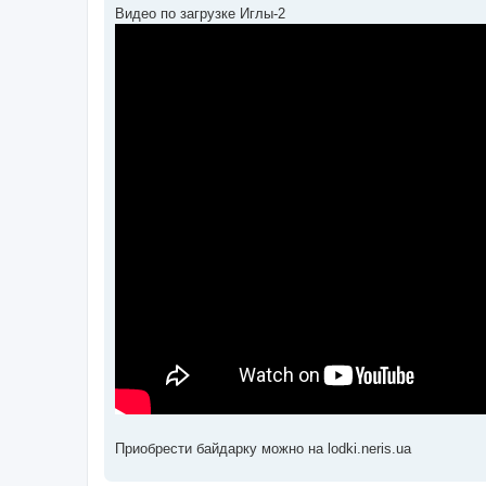
Видео по загрузке Иглы-2
Приобрести байдарку можно на lodki.neris.ua