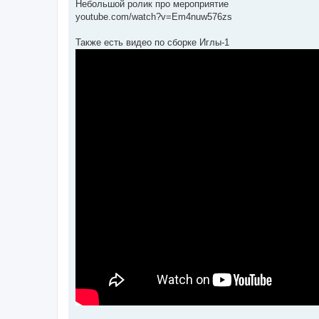
Небольшой ролик про мероприятие
youtube.com/watch?v=Em4nuw576zs
Также есть видео по сборке Иглы-1