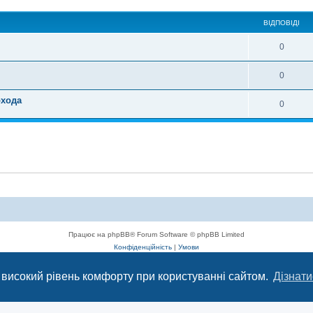
ВІДПОВІДІ
0
0
охода
0
Працює на phpBB® Forum Software © phpBB Limited
Конфіденційність
|
Умови
 високий рівень комфорту при користуванні сайтом.
Дізнати