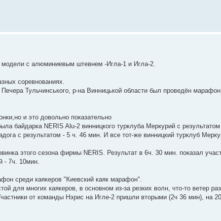
 модели с алюминиевым штевнем -Игла-1 и Игла-2.
азных соревнованиях.
с. Печера Тульчинського, р-на Винницькой области был проведён марафо
онки,но и это довольно показательно
ла байдарка NERIS Alu-2 винницкого турклуба Меркурий с результатом 5
дога с результатом - 5 ч. 46 мин. И все тот-же винницкий турклуб Мерк
овинка этого сезона фирмы NERIS. Результат в 6ч. 30 мин. показал уча
- 7ч. 10мин.
фон среди каякеров "Киевский каяк марафон".
ой для многих каякеров, в основном из-за резких волн, что-то ветер ра
частники от команды Нэрис на Игле-2 пришли вторыми (2ч 36 мин), на 2