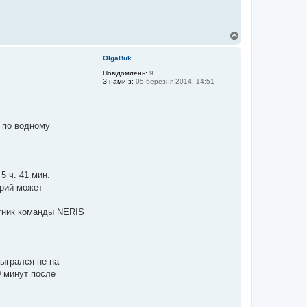
Д
о
г
OlgaBuk
о
р
Повідомлень:
9
З нами з:
05 березня 2014, 14:51
и
н по водному
 ч. 41 мин.
урий может
стник команды NERIS
зыгрался не на
0 минут после