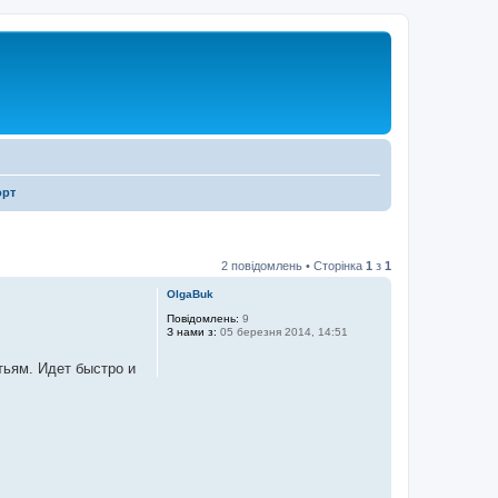
орт
2 повідомлень • Сторінка
1
з
1
OlgaBuk
Повідомлень:
9
З нами з:
05 березня 2014, 14:51
ьям. Идет быстро и