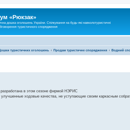
ум «Рюкзак»
ична дошка оголошень України. Спілкування на будь-які навколотуристичні
 обговорення туристичного спорядження
Дошки туристичних оголошень
Продам туристичне спорядження
Водний сп
, разработана в этом сезоне фирмой НЭРИС
 улучшенные ходовые качества, не уступающие своим каркасным собрат