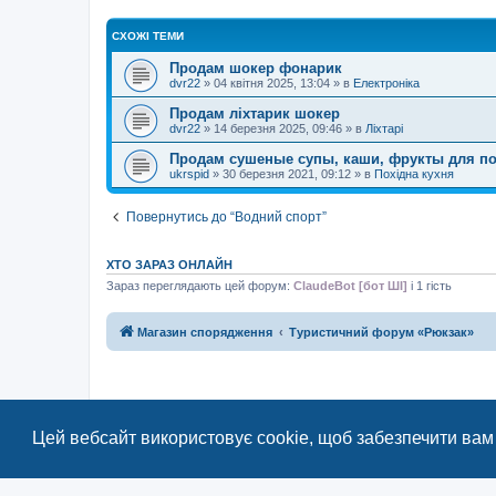
СХОЖІ ТЕМИ
Продам шокер фонарик
dvr22
»
04 квітня 2025, 13:04
» в
Електроніка
Продам ліхтарик шокер
dvr22
»
14 березня 2025, 09:46
» в
Ліхтарі
Продам сушеные супы, каши, фрукты для п
ukrspid
»
30 березня 2021, 09:12
» в
Похідна кухня
Повернутись до “Водний спорт”
ХТО ЗАРАЗ ОНЛАЙН
Зараз переглядають цей форум:
ClaudeBot [бот ШІ]
і 1 гість
Магазин спорядження
Туристичний форум «Рюкзак»
Цей вебсайт використовує cookie, щоб забезпечити вам