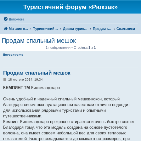
Туристичний форум «Рюкзак»
Допомога
Магазин спорядження
Туристичний форум «Рюкзак»
Дошки туристичних оголошень
Продам туристичне спорядження
Спальники
Продам спальный мешок
1 повідомлення • Сторінка
1
з
1
iloveextreme
Продам спальный мешок
П
18 лютого 2014, 19:34
о
в
КЕМПИНГ TM
Килиманджаро.
і
д
о
Очень удобный и надежный спальный мешок-кокон, который
м
благодаря своим эксплуатационным качествам отлично подходит
л
е
для использования рядовыми туристами и опытными
н
путешественниками.
н
я
Кемпинг Килиманджаро прекрасно стирается и очень быстро сохнет.
Благодаря тому, что эта модель создана на основе пустотелого
волокна, она имеет совсем небольшой вес для своих тепловых
показателей. Быстро складывается до компактных размеров, при