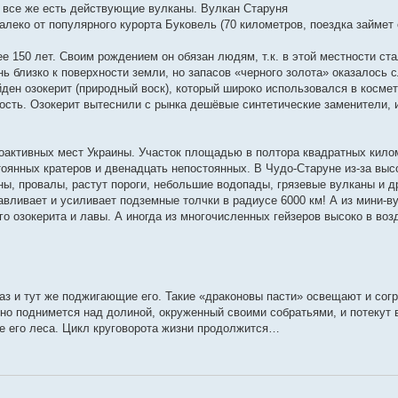
 все же есть действующие вулканы. Вулкан Старуня
алеко от популярного курорта Буковель (70 километров, поездка займет 
е 150 лет. Своим рождением он обязан людям, т.к. в этой местности ст
 близко к поверхности земли, но запасов «черного золота» оказалось
ен озокерит (природный воск), который широко использовался в косме
ость. Озокерит вытеснили с рынка дешёвые синтетические заменители, 
моактивных мест Украины. Участок площадью в полтора квадратных кило
оянных кратеров и двенадцать непостоянных. В Чудо-Старуне из-за выс
ы, провалы, растут пороги, небольшие водопады, грязевые вулканы и д
вливает и усиливает подземные толчки в радиусе 6000 км! А из мини-в
го озокерита и лавы. А иногда из многочисленных гейзеров высоко в во
аз и тут же поджигающие его. Такие «драконовы пасти» освещают и сог
но поднимется над долиной, окруженный своими собратьями, и потекут 
е его леса. Цикл круговорота жизни продолжится…