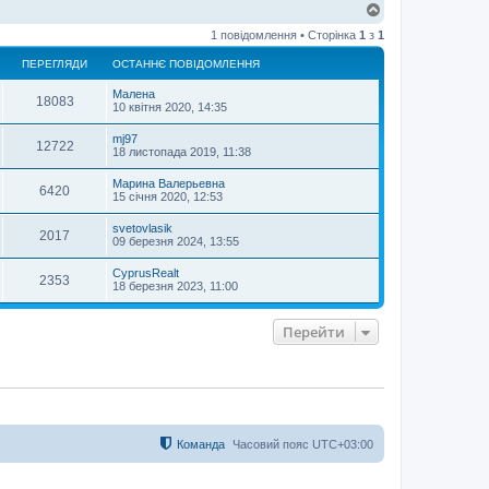
Д
о
1 повідомлення • Сторінка
1
з
1
г
о
ПЕРЕГЛЯДИ
ОСТАННЄ ПОВІДОМЛЕННЯ
р
и
Малена
18083
10 квітня 2020, 14:35
mj97
12722
18 листопада 2019, 11:38
Марина Валерьевна
6420
15 січня 2020, 12:53
svetovlasik
2017
09 березня 2024, 13:55
CyprusRealt
2353
18 березня 2023, 11:00
Перейти
Команда
Часовий пояс
UTC+03:00