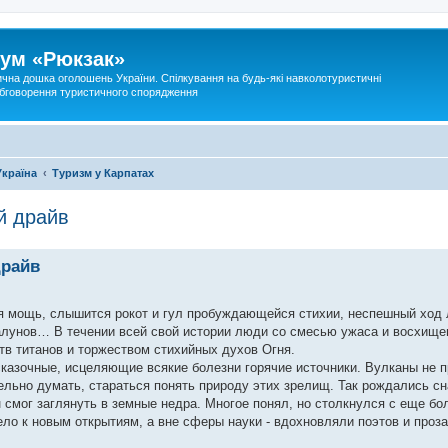
ум «Рюкзак»
ична дошка оголошень України. Спілкування на будь-які навколотуристичні
 обговорення туристичного спорядження
Україна
Туризм у Карпатах
й драйв
драйв
я мощь, слышится рокот и гул пробуждающейся стихии, неспешный ход 
лунов… В течении всей свой истории люди со смесью ужаса и восхище
тв титанов и торжеством стихийных духов Огня.
казочные, исцеляющие всякие болезни горячие источники. Вулканы не п
льно думать, стараться понять природу этих зрелищ. Так рождались сн
он смог заглянуть в земные недра. Многое понял, но столкнулся с еще б
ело к новым открытиям, а вне сферы науки - вдохновляли поэтов и проз