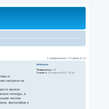
1 повідомлення • Сторінка
1
з
1
fainkayun
Повідомлень:
18
З нами з:
22 жовтня 2013, 11:19
лавы и
ния смотрели на
росто являли
ачала легенды, а
ольшим числом
аиков, философов и