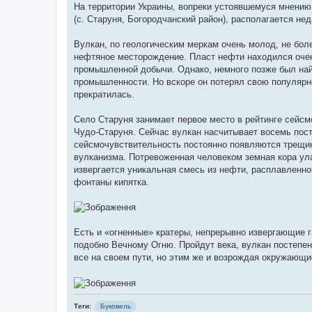
На территории Украины, вопреки устоявшемуся мнению
(с. Старуня, Богородчанский район), располагается нед
Вулкан, по геологическим меркам очень молод, не боле
нефтяное месторождение. Пласт нефти находился очень
промышленной добычи. Однако, немного позже был найд
промышленности. Но вскоре он потерял свою популярн
прекратилась.
Село Старуня занимает первое место в рейтинге сейс
Чудо-Старуня. Сейчас вулкан насчитывает восемь пост
сейсмочувствительность постоянно появляются трещин
вулканизма. Потревоженная человеком земная кора ула
извергается уникальная смесь из нефти, расплавленно
фонтаны кипятка.
Есть и «огненные» кратеры, непрерывно извергающие г
подобно Вечному Огню. Пройдут века, вулкан постепен
все на своем пути, но этим же и возрождая окружающи
Теги:
Буковель