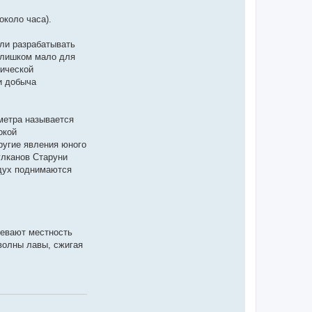
около часа).
али разрабатывать
 слишком мало для
тической
и добыча
метра называется
окой
ругие явления юного
улканов Старуни
здух поднимаются
ревают местность
волны лавы, сжигая