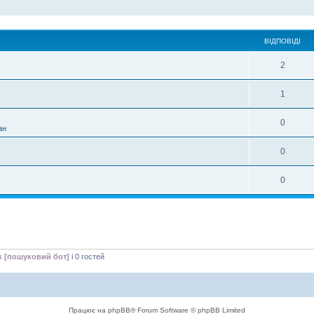
ВІДПОВІДІ
2
1
0
ан
0
0
к [пошуковий бот]
і 0 гостей
Працює на phpBB® Forum Software © phpBB Limited