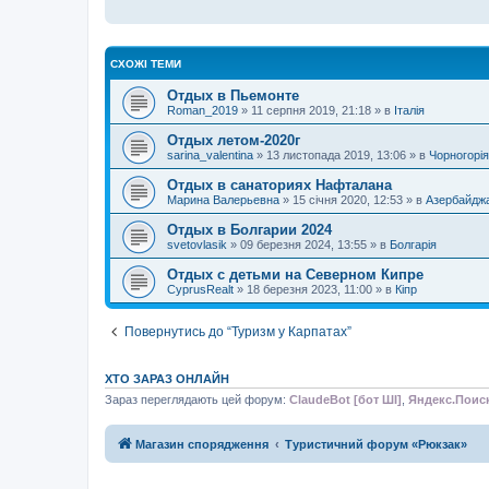
СХОЖІ ТЕМИ
Отдых в Пьемонте
Roman_2019
»
11 серпня 2019, 21:18
» в
Італія
Отдых летом-2020г
sarina_valentina
»
13 листопада 2019, 13:06
» в
Чорногорія
Отдых в санаториях Нафталана
Марина Валерьевна
»
15 січня 2020, 12:53
» в
Азербайдж
Отдых в Болгарии 2024
svetovlasik
»
09 березня 2024, 13:55
» в
Болгарія
Отдых с детьми на Северном Кипре
CyprusRealt
»
18 березня 2023, 11:00
» в
Кіпр
Повернутись до “Туризм у Карпатах”
ХТО ЗАРАЗ ОНЛАЙН
Зараз переглядають цей форум:
ClaudeBot [бот ШІ]
,
Яндекс.Поис
Магазин спорядження
Туристичний форум «Рюкзак»