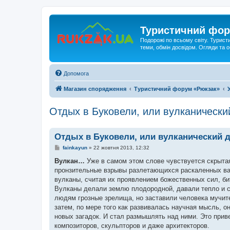
Туристичний фор
Подорожі по всьому світу. Турист
теми, обмін досвідом. Огляди та
Допомога
Магазин спорядження
Туристичний форум «Рюкзак»
Отдых в Буковели, или вулканически
Отдых в Буковели, или вулканический 
П
fainkayun
»
22 жовтня 2013, 12:32
о
в
Вулкан…
Уже в самом этом слове чувствуется скрыта
і
пронзительные взрывы разлетающихся раскаленных ва
д
о
вулканы, считая их проявлением божественных сил, би
м
Вулканы делали землю плодородной, давали тепло и с
л
е
людям грозные зрелища, но заставили человека мучите
н
затем, по мере того как развивалась научная мысль, 
н
я
новых загадок. И стал размышлять над ними. Это прив
композиторов, скульпторов и даже архитекторов.