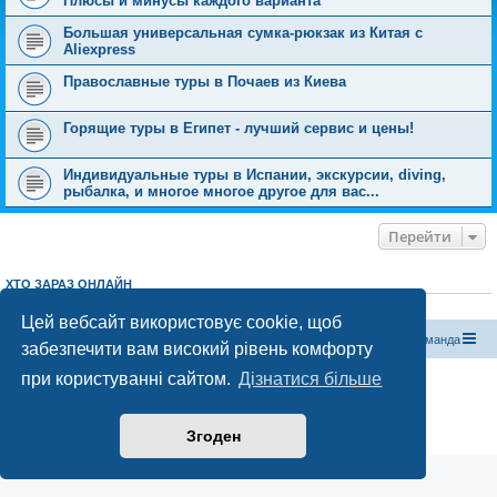
Плюсы и минусы каждого варианта
Большая универсальная сумка-рюкзак из Китая с
Aliexpress
Православные туры в Почаев из Киева
Горящие туры в Египет - лучший сервис и цены!
Индивидуальные туры в Испании, экскурсии, diving,
рыбалка, и многое многое другое для вас...
Перейти
ХТО ЗАРАЗ ОНЛАЙН
Зараз переглядають цей форум:
ClaudeBot [бот ШІ]
і 1 гість
Цей вебсайт використовує cookie, щоб
Магазин спорядження
Туристичний форум «Рюкзак»
Команда
забезпечити вам високий рівень комфорту
при користуванні сайтом.
Дізнатися більше
Працює на phpBB® Forum Software © phpBB Limited
Конфіденційність
|
Умови
Згоден