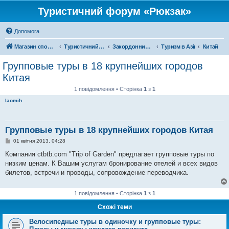
Туристичний форум «Рюкзак»
Допомога
Магазин спорядження
Туристичний форум «Рюкзак»
Закордонний туризм
Туризм в Азії
Китай
Групповые туры в 18 крупнейших городов
Китая
1 повідомлення • Сторінка
1
з
1
laomih
Групповые туры в 18 крупнейших городов Китая
П
01 квітня 2013, 04:28
о
в
Компания ctbtb.com "Trip of Garden" предлагает групповые туры по
і
низким ценам. К Вашим услугам бронирование отелей и всех видов
д
о
билетов, встречи и проводы, сопровождение переводчика.
м
л
е
1 повідомлення • Сторінка
1
з
1
н
н
Схожі теми
я
Велосипедные туры в одиночку и групповые туры: