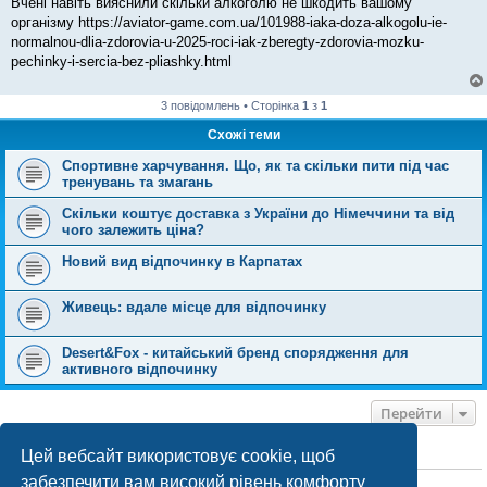
Вчені навіть вияснили скільки алкоголю не шкодить вашому
м
організму https://aviator-game.com.ua/101988-iaka-doza-alkogolu-ie-
л
е
normalnou-dlia-zdorovia-u-2025-roci-iak-zberegty-zdorovia-mozku-
н
pechinky-i-sercia-bez-pliashky.html
н
я
3 повідомлень • Сторінка
1
з
1
Схожі теми
Спортивне харчування. Що, як та скільки пити під час
тренувань та змагань
Скільки коштує доставка з України до Німеччини та від
чого залежить ціна?
Новий вид відпочинку в Карпатах
Живець: вдале місце для відпочинку
Desert&Fox - китайський бренд спорядження для
активного відпочинку
Перейти
Цей вебсайт використовує cookie, щоб
ХТО ЗАРАЗ ОНЛАЙН
забезпечити вам високий рівень комфорту
Зараз переглядають цей форум:
ClaudeBot [бот ШІ]
і 1 гість