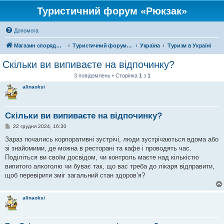
Туристичний форум «Рюкзак»
Допомога
Магазин спорядження
Туристичний форум «Рюкзак»
Україна
Туризм в Україні
Скільки ви випиваєте на відпочинку?
3 повідомлень • Сторінка
1
з
1
alinaoksi
Скільки ви випиваєте на відпочинку?
П
22 грудня 2024, 16:30
о
в
Зараз почались корпоративні зустрічі, люди зустрічаються вдома або
і
зі знайомими, де можна в ресторані та кафе і проводять час.
д
о
Поділіться ви своїм досвідом, чи контроль маєте над кількістю
м
випитого алкоголю чи буває так, що вас треба до лікаря відправити,
л
е
щоб перевірити зміг загальний стан здоров’я?
н
н
я
alinaoksi