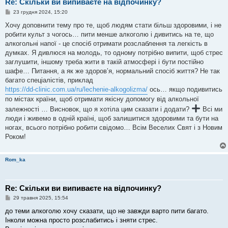
Re: Скільки ви випиваєте на відпочинку?
П
23 грудня 2024, 15:20
о
в
Хочу доповнити тему про те, щоб людям стати більш здоровими, і не
і
робити культ з чогось… пити менше алкоголю і дивитись на те, що
д
о
алкогольні напої - це спосіб отримати розслаблення та легкість в
м
думках. Я дивлюся на молодь, то одному потрібно випити, щоб стрес
л
е
заглушити, іншому треба жити в такій атмосфері і бути постійно
н
шафе… Питання, а як же здоровʼя, нормальний спосіб життя? Не так
н
я
багато спеціалістів, приклад
https://dd-clinic.com.ua/ru/lechenie-alkogolizma/
ось… якщо подивитись
по містах країни, щоб отримати якісну допомогу від алкольної
залежності … Висновок, що я хотіла цим сказати і додати?
Всі ми
люди і живемо в одній країні, щоб залишитися здоровими та бути на
ногах, всього потрібно робити свідомо… Всім Веселих Свят і з Новим
Роком!
Rom_ka
Re: Скільки ви випиваєте на відпочинку?
П
29 травня 2025, 15:54
о
в
до теми алкоголю хочу сказати, що не завжди варто пити багато.
і
Інколи можна просто розслабитись і зняти стрес.
д
о