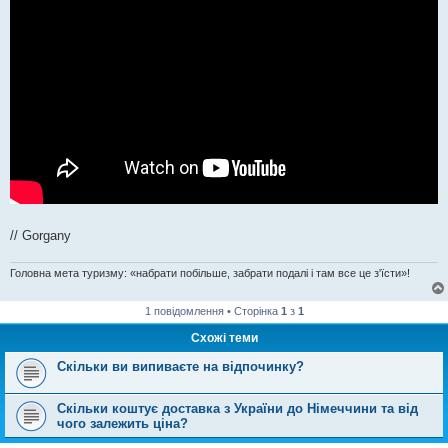
// Gorgany
Головна мета туризму: «набрати побільше, забрати подалі і там все це з'їсти»!
1 повідомлення • Сторінка
1
з
1
Схожі теми
Скільки ви випиваєте на відпочинку?
Скільки коштує доставка з України до Німеччини та від
чого залежить ціна?