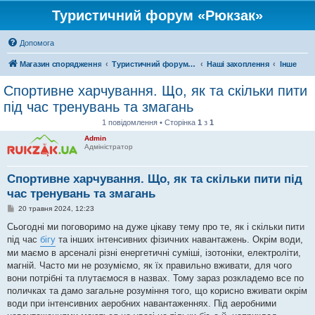
Туристичний форум «Рюкзак»
Допомога
Магазин спорядження
Туристичний форум «Рюкзак»
Наші захоплення
Інше
Спортивне харчування. Що, як та скільки пити
під час тренувань та змагань
1 повідомлення • Сторінка
1
з
1
Admin
Адміністратор
Спортивне харчування. Що, як та скільки пити під
час тренувань та змагань
П
20 травня 2024, 12:23
о
в
Сьогодні ми поговоримо на дуже цікаву тему про те, як і скільки пити
і
під час
бігу
та інших інтенсивних фізичних навантажень. Окрім води,
д
о
ми маємо в арсеналі різні енергетичні суміші, ізотоніки, електроліти,
м
магній. Часто ми не розуміємо, як їх правильно вживати, для чого
л
е
вони потрібні та плутаємося в назвах. Тому зараз розкладемо все по
н
поличках та дамо загальне розуміння того, що корисно вживати окрім
н
я
води при інтенсивних аеробних навантаженнях. Під аеробними