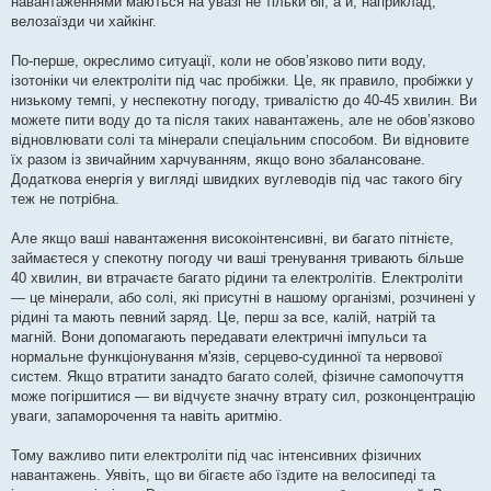
навантаженнями маються на увазі не тільки біг, а й, наприклад,
велозаїзди чи хайкінг.
По-перше, окреслимо ситуації, коли не обов’язково пити воду,
ізотоніки чи електроліти під час пробіжки. Це, як правило, пробіжки у
низькому темпі, у неспекотну погоду, тривалістю до 40-45 хвилин. Ви
можете пити воду до та після таких навантажень, але не обов’язково
відновлювати солі та мінерали спеціальним способом. Ви відновите
їх разом із звичайним харчуванням, якщо воно збалансоване.
Додаткова енергія у вигляді швидких вуглеводів під час такого бігу
теж не потрібна.
Але якщо ваші навантаження високоінтенсивні, ви багато пітнієте,
займаєтеся у спекотну погоду чи ваші тренування тривають більше
40 хвилин, ви втрачаєте багато рідини та електролітів. Електроліти
— це мінерали, або солі, які присутні в нашому організмі, розчинені у
рідині та мають певний заряд. Це, перш за все, калій, натрій та
магній. Вони допомагають передавати електричні імпульси та
нормальне функціонування м'язів, серцево-судинної та нервової
систем. Якщо втратити занадто багато солей, фізичне самопочуття
може погіршитися — ви відчуєте значну втрату сил, розконцентрацію
уваги, запаморочення та навіть аритмію.
Тому важливо пити електроліти під час інтенсивних фізичних
навантажень. Уявіть, що ви бігаєте або їздите на велосипеді та