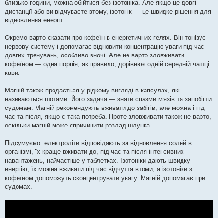
близько години, можна обійтися без ізотоніка. Але якщо це довгі
дистанції або ви відчуваєте втому, ізотонік — це швидке рішення для
відновлення енергії.
Окремо варто сказати про кофеїн в енергетичних гелях. Він тонізує
нервову систему і допомагає відновити концентрацію уваги під час
довгих тренувань, особливо вночі. Але не варто зловживати
кофеїном — одна порція, як правило, дорівнює одній середній чашці
кави.
Магній також продається у рідкому вигляді в капсулах, які
називаються шотами. Його задача — зняти спазми м'язів та запобігти
судомам. Магній рекомендують вживати до забігів, але можна і під
час та після, якщо є така потреба. Проте зловживати також не варто,
оскільки магній може спричинити розлад шлунка.
Підсумуємо: електроліти відповідають за відновлення солей в
організмі, їх краще вживати до, під час та після інтенсивних
навантажень, найчастіше у таблетках. Ізотоніки дають швидку
енергію, їх можна вживати під час відчуття втоми, а ізотоніки з
кофеїном допоможуть сконцентрувати увагу. Магній допомагає при
судомах.