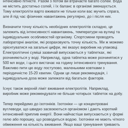
інтенсивно пітнієте. Разом з потом ви втрачаєте багато солей. Вода
не містить достатньо солей, і їх баланс в організмі зменшується.
Тому електроліти варто вживати не тільки коли вас мучить спрага,
але й під час фізичних навантажень регулярно, до і після них.
Визначити точну кількість необхідних електролітів складно, це
залежить від інтенсивності навантажень, температури на вулиці та
індивідуальних особливостей організму. Спортсмени проводять
лабораторні аналізи, які розраховують точну кількість. Ми ж можемо
орієнтуватися на загальні цифри, які вказує виробник на упаковці.
Електролітичні суміші зазвичай випускаються у таблетках, які
розчиняються у воді. Наприклад, одна таблетка може розчинятися у
500 мл води, і цього вистачає на годину інтенсивного тренування.
Важливо пити цю воду поступово, маленькими ковтками з
періодичністю 15-20 хвилин. Однак це лише рекомендація, і
індивідуальна доза може залежати від багатьох факторів.
Існує також верхній ліміт вживання електролітів. Наприклад,
виробник може рекомендувати не більше чотирьох таблеток на добу.
Тепер перейдемо до ізотоніків. Ізотоніки — це концентровані
вуглеводи, що швидко засвоюються організмом і дають короткий
інтенсивний приплив енергії. Вони найчастіше випускаються у формі
гелю або порошку, що розводиться водою. Ізотоніки не мають чіткого
обмеження на кількість вживання. Якщо ваші тренування тривають