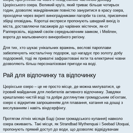
Цюріхського озера. Великий круїз, який триває більше чотирьох
годин, дозволяє мандрівникам повністю зануритися в красу озера,
проходячи через вкриті виноградниками пагорби та села, присвячені
збірці оповідань. Коротші експреси пропонують швидкий вихід із
міста, доставляючи пасажирів до чарівних містечок, як-от
Рапперсвіль, відомий своїм середньовічним замком, і Мейлен,
ворота до мальовничого виноробного регіону.
Для тих, хто шукає унікальних вражень, веслові пароплави
забезпечують ностальгічну подорож, що нагадує про золоту добу
подорожей, тоді як приватні зафрахтовані яхти та електричні човни
дозволяють більш персоналізовані пригоди на воді.
Рай для відпочинку та відпочинку
Цюріхське озеро – це не просто місце, де можна милуватися, це
ігровий майданчик для любителів активного відпочинку. Завдяки
кришталево чистій воді та добре доглянутим громадським об’єктам,
озеро є відкритим запрошенням для плавання, катання на дошці з
веслуванням і навіть віндсерфінгу.
Протягом літніх місяців Баді (зони громадського купання) навколо
озера оживають. Такі місця, як Strandbad Mythenquai і Seebad Utoquai,
пропонують прямий доступ до води, що дозволяє відвідувачам