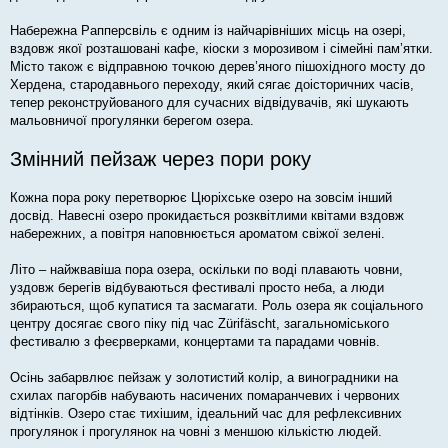
Набережна Рапперсвіль є одним із найчарівніших місць на озері,
вздовж якої розташовані кафе, кіоски з морозивом і сімейні пам’ятки.
Місто також є відправною точкою дерев’яного пішохідного мосту до
Хердена, стародавнього переходу, який сягає доісторичних часів,
тепер реконструйованого для сучасних відвідувачів, які шукають
мальовничої прогулянки берегом озера.
Змінний пейзаж через пори року
Кожна пора року перетворює Цюріхське озеро на зовсім інший
досвід. Навесні озеро прокидається розквітлими квітами вздовж
набережних, а повітря наповнюється ароматом свіжої зелені.
Літо – найжвавіша пора озера, оскільки по воді плавають човни,
уздовж берегів відбуваються фестивалі просто неба, а люди
збираються, щоб купатися та засмагати. Роль озера як соціального
центру досягає свого піку під час Zürifäscht, загальноміського
фестивалю з феєрверками, концертами та парадами човнів.
Осінь забарвлює пейзаж у золотистий колір, а виноградники на
схилах пагорбів набувають насичених помаранчевих і червоних
відтінків. Озеро стає тихішим, ідеальний час для рефлексивних
прогулянок і прогулянок на човні з меншою кількістю людей.