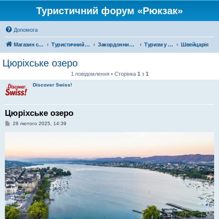
Туристичний форум «Рюкзак»
Допомога
Магазин спорядження
Туристичний форум «Рюкзак»
Закордонний туризм
Туризм у Європі
Швейцарія
Цюріхське озеро
1 повідомлення • Сторінка
1
з
1
Discover Swiss!
Цюріхське озеро
П
28 лютого 2025, 14:39
о
в
і
д
о
м
л
е
н
н
я