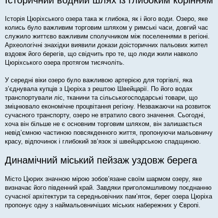
Історія Цюріхського озера така ж глибока, як і його води. Озеро, яке
колись було важливим торговим шляхом у римські часи, довгий час
служило життєво важливим сполучником між поселеннями в регіоні.
Археологічні знахідки виявили докази доісторичних пальових жител
вздовж його берегів, що свідчить про те, що люди жили навколо
Цюріхського озера протягом тисячоліть.
У середні віки озеро було важливою артерією для торгівлі, яка
з’єднувала купців з Цюріха з рештою Швейцарії. По його водах
транспортували ліс, тканини та сільськогосподарські товари, що
зміцнювало економічне процвітання регіону. Незважаючи на розвиток
сучасного транспорту, озеро не втратило свого значення. Сьогодні,
хоча він більше не є основним торговим шляхом, він залишається
невід’ємною частиною повсякденного життя, пропонуючи мальовничу
красу, відпочинок і глибокий зв’язок зі швейцарською спадщиною.
Динамічний міський пейзаж уздовж берега
Місто Цюрих значною мірою зобов’язане своїм шармом озеру, яке
визначає його південний край. Завдяки приголомшливому поєднанню
сучасної архітектури та середньовічних пам’яток, берег озера Цюріха
пропонує одну з наймальовничіших міських набережних у Європі.