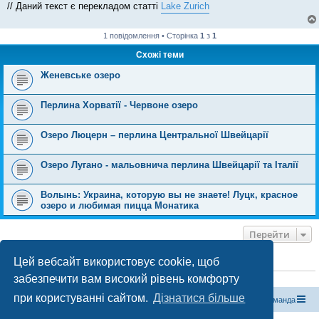
// Даний текст є перекладом статті
Lake Zurich
1 повідомлення • Сторінка
1
з
1
Схожі теми
Женевське озеро
Перлина Хорватії - Червоне озеро
Озеро Люцерн – перлина Центральної Швейцарії
Озеро Лугано - мальовнича перлина Швейцарії та Італії
Волынь: Украина, которую вы не знаете! Луцк, красное
озеро и любимая пицца Монатика
Перейти
Цей вебсайт використовує cookie, щоб
ХТО ЗАРАЗ ОНЛАЙН
забезпечити вам високий рівень комфорту
Зараз переглядають цей форум:
ClaudeBot [бот ШІ]
і 1 гість
при користуванні сайтом.
Дізнатися більше
Магазин спорядження
Туристичний форум «Рюкзак»
Команда