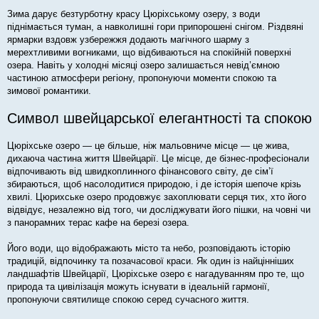
Зима дарує безтурботну красу Цюріхському озеру, з води
піднімається туман, а навколишні гори припорошені снігом. Різдвяні
ярмарки вздовж узбережжя додають магічного шарму з
мерехтливими вогниками, що відбиваються на спокійній поверхні
озера. Навіть у холодні місяці озеро залишається невід’ємною
частиною атмосфери регіону, пропонуючи моменти спокою та
зимової романтики.
Символ швейцарської елегантності та спокою
Цюріхське озеро — це більше, ніж мальовниче місце — це жива,
дихаюча частина життя Швейцарії. Це місце, де бізнес-професіонали
відпочивають від швидкоплинного фінансового світу, де сім’ї
збираються, щоб насолодитися природою, і де історія шепоче крізь
хвилі. Цюрихське озеро продовжує захоплювати серця тих, хто його
відвідує, незалежно від того, чи досліджувати його пішки, на човні чи
з панорамних терас кафе на березі озера.
Його води, що відображають місто та небо, розповідають історію
традицій, відпочинку та позачасової краси. Як один із найцінніших
ландшафтів Швейцарії, Цюріхське озеро є нагадуванням про те, що
природа та цивілізація можуть існувати в ідеальній гармонії,
пропонуючи святилище спокою серед сучасного життя.