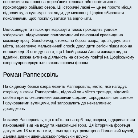
поніжитися на сонці на дерев’яних терасах або освіжитися в
прохолодних обіймах озера. Ці історичні лазні — це не просто місця
відпочинку, а культурні заклади, де мешканці Цюріха збиралися
поколіннями, щоб поспілкуватися та відпочити.
Велосипедні та пішохідні маршрути також проходять уздовж
узбережжя, відкриваючи приголомшливі панорамні краєвиди на
кожному кроці. Seeuferweg, стежка на березі озера, що з’єднує різні
міста, забезпечує мальовничий спосіб дослідити регіон пішки або на
велосипеді. З огляду на те, що Швейцарські Альпи завжди видно
вдалині, кожна активна діяльність на свіжому повітрі на Цюріхському
озері супроводжується захоплюючим фоном.
Роман Рапперсвіль
На східному березі озера лежить Рапперсвіль, місто, яке нагадує
сторінку з казки. Рапперсвіль, відомий як «Місто троянд», відомий
своїми приголомшливими рожевими садами, середньовічним замком
і брукованими вулицями, які запрошують до неквапливих
досліджень.
Із замку Рапперсвіль, що стоїть на пагорбі над озером, відкривається
панорамний вид на воду та навколишні гори. Ця історична фортеця
датується 13-м століттям, і сьогодні тут розміщено Польський музей,
данина давній швейцарсько-польській дружбі.