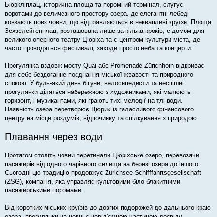
Бюркліплац, історична площа та поромний термінал, слугує
воротами до величезного простору озера, де елегантні лебеді
ковзають повз човни, що відправляються в неквапливі круїзи. Площа
Зехзелейтенплац, розташована лише за кілька кроків, є домом для
великого оперного театру Цюріха та є центром культури міста, де
часто проводяться фестивалі, заходи просто неба та концерти.
Прогулянка вздовж мосту Quai або Promenade Zürichhorn відкриває
для себе бездоганне поєднання міської жвавості та природного
спокою. У будь-який день бігуни, велосипедисти та неспішні
прогулянки діляться набережною з художниками, які малюють
горизонт, і музикантами, які грають тихі мелодії на тлі води.
Наявність озера перетворює Цюрих із галасливого фінансового
центру на місце роздумів, відпочинку та спілкування з природою.
Плавання через води
Протягом століть човни перетинали Цюріхське озеро, перевозячи
пасажирів від одного чарівного селища на березі озера до іншого.
Сьогодні цю традицію продовжує Zürichsee-Schifffahrtsgesellschaft
(ZSG), компанія, яка управляє культовими біло-блакитними
пасажирськими поромами.
Від коротких міських круїзів до довгих подорожей до дальнього краю
озера, прогулянки на човні є невід’ємною частиною досвіду