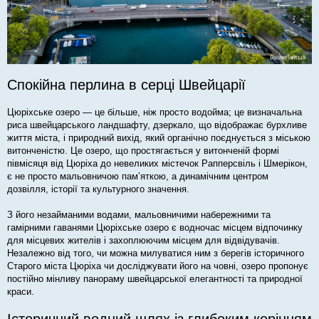
Спокійна перлина в серці Швейцарії
Цюріхське озеро — це більше, ніж просто водойма; це визначальна
риса швейцарського ландшафту, дзеркало, що відображає бурхливе
життя міста, і природний вихід, який органічно поєднується з міською
витонченістю. Це озеро, що простягається у витонченій формі
півмісяця від Цюріха до невеликих містечок Рапперсвіль і Шмерікон,
є не просто мальовничою пам’яткою, а динамічним центром
дозвілля, історії та культурного значення.
З його незайманими водами, мальовничими набережними та
гамірними гаванями Цюріхське озеро є водночас місцем відпочинку
для місцевих жителів і захоплюючим місцем для відвідувачів.
Незалежно від того, чи можна милуватися ним з берегів історичного
Старого міста Цюріха чи досліджувати його на човні, озеро пропонує
постійно мінливу панораму швейцарської елегантності та природної
краси.
Історичний водний шлях із глибоким корінням