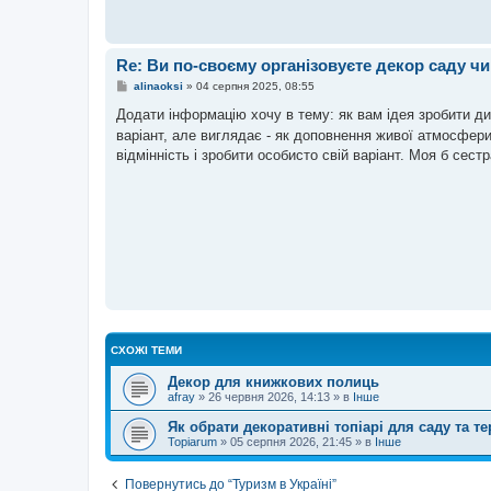
Re: Ви по-своєму організовуєте декор саду ч
П
alinaoksi
»
04 серпня 2025, 08:55
о
в
Додати інформацію хочу в тему: як вам ідея зробити д
і
варіант, але виглядає - як доповнення живої атмосфери
д
о
відмінність і зробити особисто свій варіант. Моя б сес
м
л
е
н
н
я
СХОЖІ ТЕМИ
Декор для книжкових полиць
аfray
»
26 червня 2026, 14:13
» в
Інше
Як обрати декоративні топіарі для саду та т
Topiarum
»
05 серпня 2026, 21:45
» в
Інше
Повернутись до “Туризм в Україні”