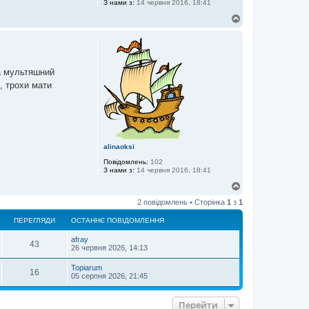
З нами з:
14 червня 2016, 18:41
Д
о
г
о
р
и
а мультяшний
, трохи мати
alinaoksi
Повідомлень:
102
З нами з:
14 червня 2016, 18:41
Д
о
2 повідомлень • Сторінка
1
з
1
г
о
ПЕРЕГЛЯДИ
ОСТАННЄ ПОВІДОМЛЕННЯ
р
и
аfray
43
26 червня 2026, 14:13
Topiarum
16
05 серпня 2026, 21:45
Перейти