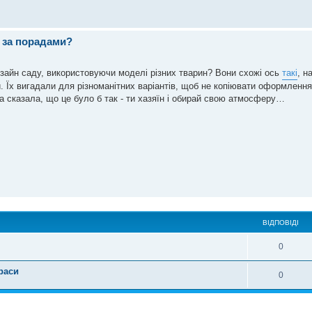
и за порадами?
изайн саду, використовуючи моделі різних тварин? Вони схожі ось
такі
, н
. Їх вигадали для різноманітних варіантів, щоб не копіювати оформлення
тра сказала, що це було б так - ти хазяїн і обирай свою атмосферу…
ВІДПОВІДІ
0
ераси
0