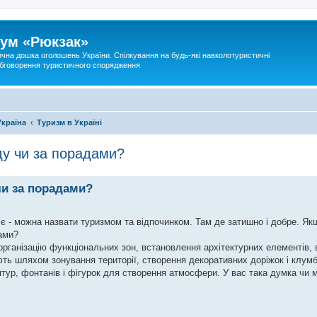
ум «Рюкзак»
ична дошка оголошень України. Спілкування на будь-які навколотуристичні
 обговорення туристичного спорядження
Україна
Туризм в Україні
ду чи за порадами?
чи за порадами?
о є - можна назвати туризмом та відпочинком. Там де затишно і добре. Як
дами?
рганізацію функціональних зон, встановлення архітектурних елементів, 
ють шляхом зонування території, створення декоративних доріжок і клум
птур, фонтанів і фігурок для створення атмосфери. У вас така думка чи