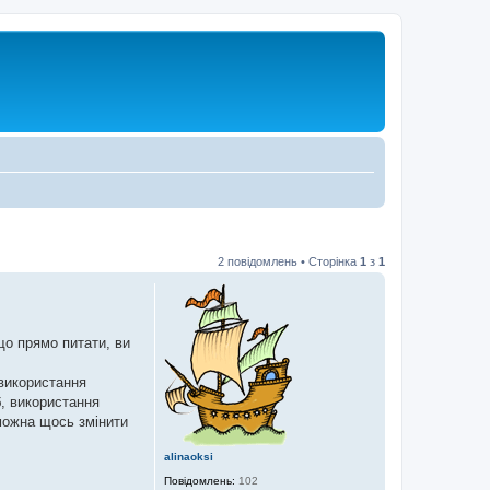
2 повідомлень • Сторінка
1
з
1
що прямо питати, ви
використання
б, використання
 можна щось змінити
alinaoksi
Повідомлень:
102