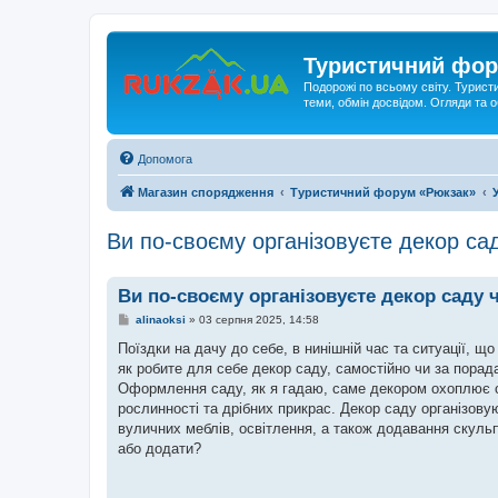
Туристичний фор
Подорожі по всьому світу. Турист
теми, обмін досвідом. Огляди та
Допомога
Магазин спорядження
Туристичний форум «Рюкзак»
Ви по-своєму організовуєте декор са
Ви по-своєму організовуєте декор саду 
П
alinaoksi
»
03 серпня 2025, 14:58
о
в
Поїздки на дачу до себе, в нинішній час та ситуації, щ
і
як робите для себе декор саду, самостійно чи за пора
д
о
Оформлення саду, як я гадаю, саме декором охоплює о
м
рослинності та дрібних прикрас. Декор саду організову
л
е
вуличних меблів, освітлення, а також додавання скуль
н
або додати?
н
я