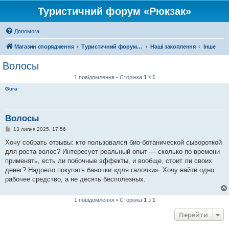
Туристичний форум «Рюкзак»
Допомога
Магазин спорядження
Туристичний форум «Рюкзак»
Наші захоплення
Інше
Волосы
1 повідомлення • Сторінка
1
з
1
Gura
Волосы
П
13 липня 2025, 17:56
о
в
Хочу собрать отзывы: кто пользовался био-ботанической сывороткой
і
для роста волос? Интересует реальный опыт — сколько по времени
д
о
применять, есть ли побочные эффекты, и вообще, стоит ли своих
м
денег? Надоело покупать баночки «для галочки». Хочу найти одно
л
е
рабочее средство, а не десять бесполезных.
н
н
я
1 повідомлення • Сторінка
1
з
1
Перейти