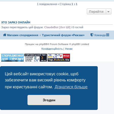
1 повідомлення • Сторінка
1
з
1
Перейти
ХТО ЗАРАЗ ОНЛАЙН
Зараз переглядають цей форум:
ClaudeBot [бот ШІ]
і 0 гостей
Магазин спорядження
Туристичний форум «Рюкзак»
Команда
Працює на phpBB® Forum Software © phpBB Limited
Конфіденційність
|
Умови
Цей вебсайт використовує cookie, щоб
забезпечити вам високий рівень комфорту
при користуванні сайтом.
Дізнатися більше
Згоден