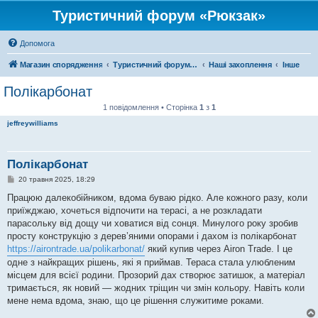
Туристичний форум «Рюкзак»
Допомога
Магазин спорядження
Туристичний форум «Рюкзак»
Наші захоплення
Інше
Полікарбонат
1 повідомлення • Сторінка
1
з
1
jeffreywilliams
Полікарбонат
П
20 травня 2025, 18:29
о
в
Працюю далекобійником, вдома буваю рідко. Але кожного разу, коли
і
приїжджаю, хочеться відпочити на терасі, а не розкладати
д
о
парасольку від дощу чи ховатися від сонця. Минулого року зробив
м
просту конструкцію з дерев’яними опорами і дахом із полікарбонат
л
е
https://airontrade.ua/polikarbonat/
який купив через Airon Trade. І це
н
одне з найкращих рішень, які я приймав. Тераса стала улюбленим
н
я
місцем для всієї родини. Прозорий дах створює затишок, а матеріал
тримається, як новий — жодних тріщин чи змін кольору. Навіть коли
мене нема вдома, знаю, що це рішення служитиме роками.