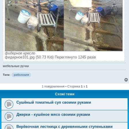
фидерное кресло
фидерное101.jpg (50.73 Кіб) Переглянуто 1245 разів
мебельные ручки
Теги:
риболовля
1 повідомлення • Сторінка
1
з
1
Схожі теми
Cушёный томатный суп своими руками
Джерки - кушёное мясо своими руками
Верёвочная лестница с деревянными ступеньками