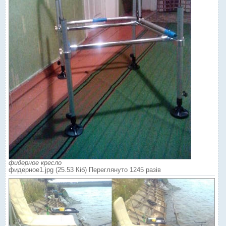
фидерное кресло
фидерное1.jpg (25.53 Кіб) Переглянуто 1245 разів