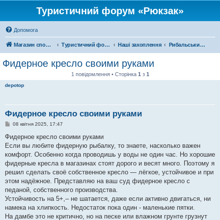
Туристичний форум «Рюкзак»
Допомога
Магазин спорядження
Туристичний форум «Рюкзак»
Наші захоплення
Рибальський форум
Фидерное кресло своими руками
1 повідомлення • Сторінка
1
з
1
depotop
Фидерное кресло своими руками
П
08 квітня 2025, 17:47
о
в
Фидерное кресло своими руками
і
Если вы любите фидерную рыбалку, то знаете, насколько важен
д
о
комфорт. Особенно когда проводишь у воды не один час. Но хорошие
м
фидерные кресла в магазинах стоят дорого и весят много. Поэтому я
л
е
решил сделать своё собственное кресло — лёгкое, устойчивое и при
н
этом надёжное. Представляю на ваш суд фидерное кресло с
н
я
педаной, собственного производства.
Устойчивость на 5+,– не шатается, даже если активно двигаться, ни
намека на хлипкость. Недостаток пока один - маленькие пятки.
На дамбе это не критично, но на песке или влажном грунте грузнут