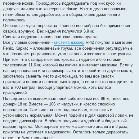
передние ножки. Приходилось подкладывать под них кусочки
дощечек или пустые консервные банки. Но это дело поправимое,
пятки обязательно доработаю, а в общем, очень даже ничего
получилось.
Очередные муки творчества. Главное все собрано без применения
сварки, вручную. Вес изделия получился 3,9 кг.
Спинка и сидушка старая советская раскладушка.
Все угловые соединения -
система джокер
R-42 покупал в магазине
Fenix. Каркас – алюминиевые трубы, все соединения регулируемые,
что позволяет регулировать угол наклона и жесткость конструкции.
При том, что стандартный вес кресла с педаной и 6-ю ногами-
телескопами 11,6 кг, который вы купите в интернет магазине. Если у
вас соревнования или например вы хотите перейти на другое место,
захотелось сменить место дислокации, то вам все снасти
приходится волокти по несколько ходок, а если сектор находится от
вас в 700 метрах, вообще упариться можно, хоть колеса
прикручивай.
По надежности выдерживает мой собственный вес 88 кг, плюс вес
дочери 18 кг. Вместе — 106 кг нагрузки, и кресло спокойно
справляется. Сам сидя на нем подпрыгивал, жесткость и
устойчивость нормальная. Может подойти и для карповой ловли, не
создает дискомфорт. В общем получился удобный и бюджетный
вариант кресла. Мой вариант легче магазинного аналога в 3 раза,
при этом не уступает в надежности. Осталось только доработать
пятки – и будет идеально!