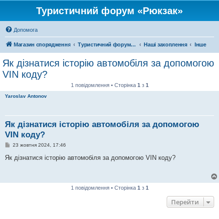
Туристичний форум «Рюкзак»
Допомога
Магазин спорядження
Туристичний форум «Рюкзак»
Наші захоплення
Інше
Як дізнатися історію автомобіля за допомогою
VIN коду?
1 повідомлення • Сторінка
1
з
1
Yaroslav Antonov
Як дізнатися історію автомобіля за допомогою
VIN коду?
П
23 жовтня 2024, 17:46
о
в
Як дізнатися історію автомобіля за допомогою VIN коду?
і
д
о
м
л
1 повідомлення • Сторінка
1
з
1
е
н
Перейти
н
я