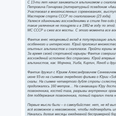
С 13-ти лет начал заниматься альпинизмом и скалол
Петровича Гончарова (литературный псевдоним «Авин
Участвовал в многочисленных соревнованиях, высту
Мастером спорта СССР по скалолазанию (23 года).
Увлекся одиночными восхождениями в стиле free-solo
такие увлечения не поощряла и в 1982-м году по эт
МС СССР и сжег все мосты. С этого момента все вос
Фантик внес неоценимый вклад в популяризацию альпи
особенного и интересного. Юрий проложил множество
опытных альпинистов и скалолазов. Пройти юрины 
За время своей спортивной карьеры Фантик совершил 
восхождений исполнено без страховки. Юрой впервы
альпинистов, как: Морчека, Ушба, Кирпич, Ягноб и др
Фантик дружил с Юрием Александровичем Сенкевичем
июне 93-го на съемках очередного фильма о Юрии «So
скалы. На съемке четвертого дубля стропы схлестнул
продолжалось 160 метров… На санавиации Юру доста
позвоночника, костей таза, разрывы внутренних орга
для поддержания позвоночника, полный паралич тела н
Первые мысли были – о самоубийстве: нет, не яд вы
всё возможное и невозможное, чтобы подтвердить ил
Начались долгие месяцы ежедневной беспримерной бор