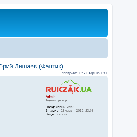
 Юрий Лишаев (Фантик)
1 повідомлення • Сторінка
1
з
1
Admin
Адміністратор
Повідомлень:
7657
З нами з:
02 червня 2012, 23:08
Звідки:
Херсон