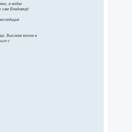
еки, в водах
е сам Владимир!
экспедиция
да. Высокая волна и
ься с