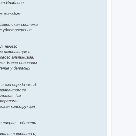
ает Владлена
ым молодым
. Советская система
ал удостоверение
л, ничего
ля начинающих и
вого альпинизма.
ки. Более половины
жение у бывалых
в его передачах. В
парапантом со
ывался. Так
 переломы
новая конструкция
а сперва – сделать
вался с кровати и,