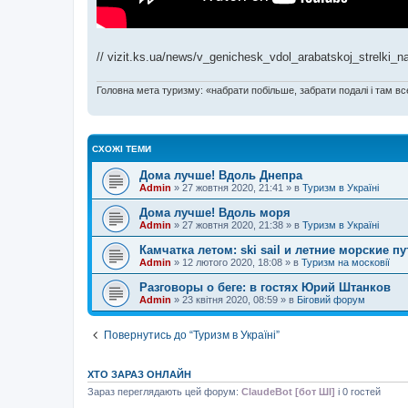
// vizit.ks.ua/news/v_genichesk_vdol_arabatskoj_strelki_n
Головна мета туризму: «набрати побільше, забрати подалі і там все
СХОЖІ ТЕМИ
Дома лучше! Вдоль Днепра
Admin
»
27 жовтня 2020, 21:41
» в
Туризм в Україні
Дома лучше! Вдоль моря
Admin
»
27 жовтня 2020, 21:38
» в
Туризм в Україні
Камчатка летом: ski sail и летние морские 
Admin
»
12 лютого 2020, 18:08
» в
Туризм на московії
Разговоры о беге: в гостях Юрий Штанков
Admin
»
23 квітня 2020, 08:59
» в
Біговий форум
Повернутись до “Туризм в Україні”
ХТО ЗАРАЗ ОНЛАЙН
Зараз переглядають цей форум:
ClaudeBot [бот ШІ]
і 0 гостей