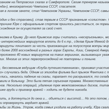
азанием на Петровских скалах в Симферополе. Своим тренером назыв
да»), многократного Чемпиона СССР, спасателя.
пая в личном зачете, стал Чемпионом Украины, Чемпионом СССР, сам
 (один и без страховки), став первым в СССР признанным «солистом»
ой причине Юре с официальным спортом пришлось расстаться, он порв
хождения он осуществлял за свой счет.
низма в Крыму. До него Крымские горы считались «несеръезными», мо
 интереснейших маршрутов вплоть до 6 к.тр., сделав Крым Меккой д
маршруты почитают за честь приезжающие на полуостров мэтры миро
более 2000 восхождений в разных горах Европы, Азии, Северной Амери
е проложено 40 новых маршрутов на таких вершинах, вызывающих ува
угих. Многие из этих первопрохождений не повторены и поныне.
, бессменным ведущим «Клуба путешественников», принимал участие 
lo» случилась беда. Одним из эпизодов фильма был прыжок Фантика с 
ись, началось падение на скалы, парапант то раскрывался, то склад
вили в больницу. Это была пятая серъезная травма. Множественные
нов. Несколько операций, удаление трех межпозвонковых дисков, тита
иже груди и приговор врачей – ходить не будете никогда.
пить, а дотянуться до окна и… объяться с высотой… Но это потом, 
и опровергнуть вердикт врачей.
ьбы за Жизнь. Утром, когда семья уходила на работу-учебу, Юра свали