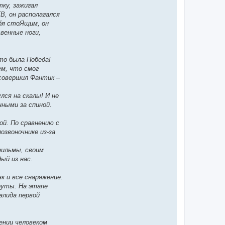
тку, зажигал
В, он располагался
ебя стоЯщим, он
венные ноги,
то была Победа!
ем, что смог
совершил Фантик –
лся на скалы! И не
нными за спиной.
ой. По сравнению с
озвоночнике из-за
фильмы, своим
ый из нас.
к и все снаряжение.
руты. На этапе
алида первой
ении человеком