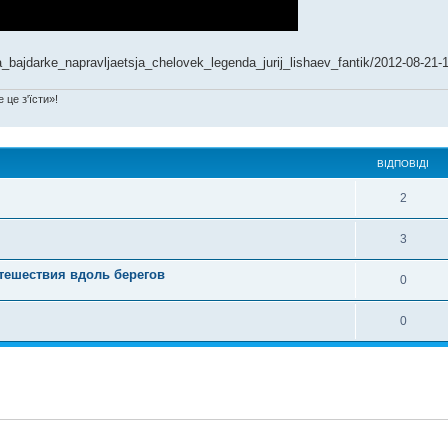
a_bajdarke_napravljaetsja_chelovek_legenda_jurij_lishaev_fantik/2012-08-21-
 це з'їсти»!
ВІДПОВІДІ
2
3
путешествия вдоль берегов
0
0