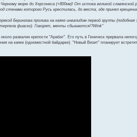
 Черному морю до Херсонеса (+800км)! От истока великой славянской р
под стенами которого Русь крестилась, до места, где принял крещени
еход Берингова пролива на каяке инвалидом первой группы (подобная 
потерпела фиаско). Говорят, мечты сбываются!?Wink"
коло развалин крепости "Арабат". Его путь в Геническ прервала непого
ия на каяке (одноместной байдарке). "Новый Визит" планирует встретит