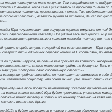
ках тащил непослушное тело на кухню. Там вскарабкивался на табуре
победа! По вечерам, когда семья усаживалась за просмотр фильма по Т
в вертикальном положении, прислонившись к стене. Так, представляя с
а скользкий пластик и, взявшись руками за штанины, двигал бесчувст
сами…
однажды Юра почувствовал, что ощущает нервные импульсы от ног! Э
лись парализованными навсегда) Юра удивил весь медицинский мир т
и оказываются прикованными к коляскам навсегда, поэтому то, что 
од пришла очередь ахнуть в очередной раз всем скептикам – Юра верну
ы совершил пять! одиночных первовосхождений! С костылями, привяза
я до травмы - ерунда, не больше чем прогулка по ялтинской набережн
х чувствительности, многие технические приёмы не доступны. Боль в п
ти маршрут и побороть свою собственную слабость».
 освещение проблем инвалидов: он посвящает им снимаемые о себе 
уха, напоминает обществу, что одним их них, увы, может стать кажд
 Неравнодушные люди подарили неутомимому искателю приключений кая
, на разных этапах которой Юра будет проплывать уникальные марш
 положено начало первому в истории одиночному плаванию на каяке инв
 южного и восточного Крыма.
пр-2012» и будет заключаться в первом в истории одиночном прохожд