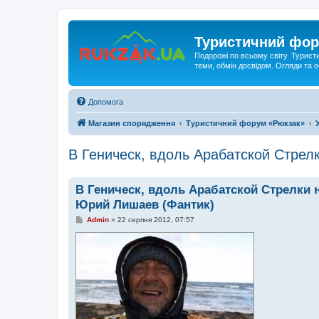
Туристичний фор
Подорожі по всьому світу. Турист
теми, обмін досвідом. Огляди та
Допомога
Магазин спорядження
Туристичний форум «Рюкзак»
В Геническ, вдоль Арабатской Стрел
В Геническ, вдоль Арабатской Стрелки 
Юрий Лишаев (Фантик)
П
Admin
»
22 серпня 2012, 07:57
о
в
і
д
о
м
л
е
н
н
я