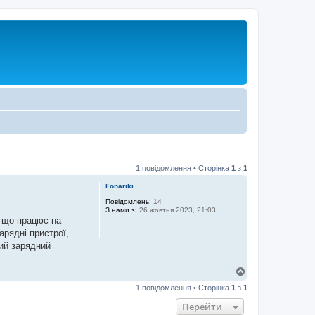
1 повідомлення • Сторінка
1
з
1
Fonariki
Повідомлень:
14
З нами з:
26 жовтня 2023, 21:03
, що працює на
арядні пристрої,
ний зарядний
Д
о
1 повідомлення • Сторінка
1
з
1
г
о
Перейти
р