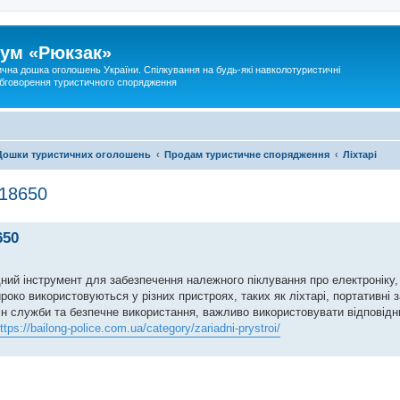
ум «Рюкзак»
ична дошка оголошень України. Спілкування на будь-які навколотуристичні
 обговорення туристичного спорядження
Дошки туристичних оголошень
Продам туристичне спорядження
Ліхтарі
 18650
650
дний інструмент для забезпечення належного піклування про електроніку
ко використовуються у різних пристроях, таких як ліхтарі, портативні з
мін служби та безпечне використання, важливо використовувати відповід
ttps://bailong-police.com.ua/category/zariadni-prystroi/