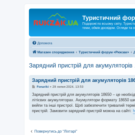
Туристичний фор
Подорожі по всьому світу. Турист
теми, обмін досвідом. Огляди та
Допомога
Магазин спорядження
Туристичний форум «Рюкзак»
Зарядний пристрій для акумуляторів
Зарядний пристрій для акумуляторів 18
П
Fonariki
»
29 липня 2024, 13:53
о
в
Зарядний пристрій для акумуляторів 18650 – це необхі
і
літієвих акумуляторах. Акумулятори формату 18650 широ
д
о
вейпи та інші пристрої. Щоб забезпечити тривалий тер
м
пристрій. Замовити зарядний пристрій можна на сайті:
h
л
е
н
н
я
Повернутись до “Ліхтарі”