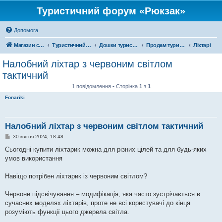
Туристичний форум «Рюкзак»
Допомога
Магазин спорядження
Туристичний форум «Рюкзак»
Дошки туристичних оголошень
Продам туристичне спорядження
Ліхтарі
Налобний ліхтар з червоним світлом
тактичний
1 повідомлення • Сторінка
1
з
1
Fonariki
Налобний ліхтар з червоним світлом тактичний
П
30 квітня 2024, 18:48
о
в
Сьогодні купити ліхтарик можна для різних цілей та для будь-яких
і
умов використання
д
о
м
Навіщо потрібен ліхтарик із червоним світлом?
л
е
н
Червоне підсвічування – модифікація, яка часто зустрічається в
н
я
сучасних моделях ліхтарів, проте не всі користувачі до кінця
розуміють функції цього джерела світла.