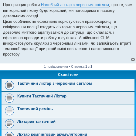
Про принцип роботи
Налобний ліхтар з червоним світлом
, про те, чим
він корисний і кому буде корисний, ми поговоримо в нашому
детальному огляді.
Цією особливістю ефективно користуються правоохоронці: в
екіпірування поліції входить ліхтарик з червоним світлом, що
дозволяє миттєво адаптуватися до ситуації, що склалася, і
ефективно проводити роботу в сутінках. А військові США
використовують окуляри з червоними лінзами, які запобігають втраті
темнової адаптації при різкій зміні освітленості навколишнього
простору.
1 повідомлення • Сторінка
1
з
1
Схожі теми
Тактичний ліхтар з червоним світлом
Купити Тактичний Ліхтар
Тактичний ремінь
Ліхтарик тактичний
Ліхтар кемпінговий акумуляторний