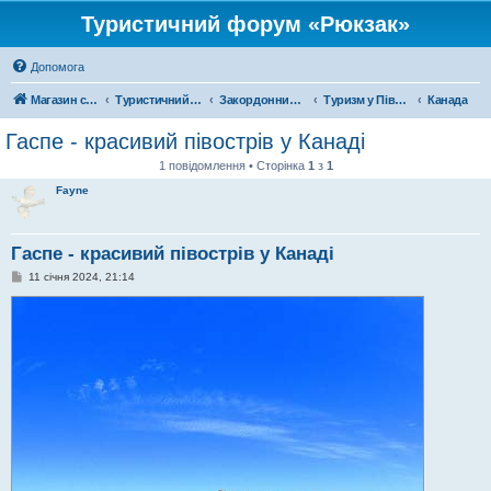
Туристичний форум «Рюкзак»
Допомога
Магазин спорядження
Туристичний форум «Рюкзак»
Закордонний туризм
Туризм у Північній Америці
Канада
Гаспе - красивий півострів у Канаді
1 повідомлення • Сторінка
1
з
1
Fayne
Гаспе - красивий півострів у Канаді
П
11 січня 2024, 21:14
о
в
і
д
о
м
л
е
н
н
я