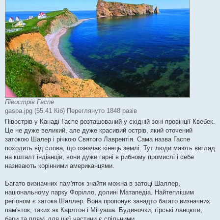
Півострів Гаспе
gaspa.jpg (55.41 Кіб) Переглянуто 1848 разів
Півострів у Канаді Гаспе розташований у східній зоні провінції Квебек.
Це не дуже великий, але дуже красивий острів, який оточений
затокою Шалер і річкою Святого Лаврентія. Сама назва Гаспе
походить від слова, що означає кінець землі. Тут люди мають вигляд
на кшталт індіанців, вони дуже гарні в рибному промислі і себе
називають корінними американцями.
Багато визначних пам'яток знайти можна в затоці Шаллер,
національному парку Форілло, долині Матапедіа. Найтеплішим
регіоном є затока Шаллер. Вона пропонує занадто багато визначних
пам'яток, таких як Карлтон і Мігуаша. Будиночки, гірські ланцюги,
бари та пляжі для цієї частини є спільними.