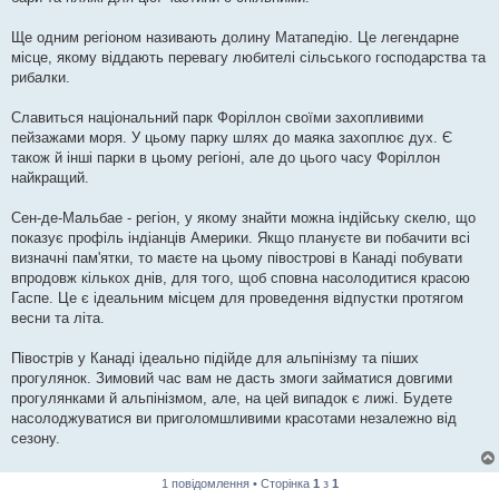
Ще одним регіоном називають долину Матапедію. Це легендарне
місце, якому віддають перевагу любителі сільського господарства та
рибалки.
Славиться національний парк Форіллон своїми захопливими
пейзажами моря. У цьому парку шлях до маяка захоплює дух. Є
також й інші парки в цьому регіоні, але до цього часу Форіллон
найкращий.
Сен-де-Мальбае - регіон, у якому знайти можна індійську скелю, що
показує профіль індіанців Америки. Якщо плануєте ви побачити всі
визначні пам'ятки, то маєте на цьому півострові в Канаді побувати
впродовж кількох днів, для того, щоб сповна насолодитися красою
Гаспе. Це є ідеальним місцем для проведення відпустки протягом
весни та літа.
Півострів у Канаді ідеально підійде для альпінізму та піших
прогулянок. Зимовий час вам не дасть змоги займатися довгими
прогулянками й альпінізмом, але, на цей випадок є лижі. Будете
насолоджуватися ви приголомшливими красотами незалежно від
сезону.
1 повідомлення • Сторінка
1
з
1