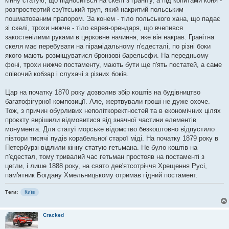
кінну статую, що підноситься на скелі з граніту, а під копитами коня -
розпростертий єзуїтський труп, який накритий польським
пошматованим прапором. За конем - тіло польського хана, що падає
зі скелі, трохи нижче - тіло єврея-орендаря, що вчепився
закостенілими руками в церковне начиння, яке він накрав. Гранітна
скеля має перебувати на пірамідальному п'єдесталі, по різні боки
якого мають розміщуватися бронзові барельєфи. На передньому
фоні, трохи нижче постаменту, мають бути ще п'ять постатей, а саме
співочий кобзар і слухачі з різних боків.
Цар на початку 1870 року дозволив збір коштів на будівництво
багатофігурної композиції. Але, жертвували гроші не дуже охоче.
Тож, з причин обурливих неполіткоректностей та в економічних цілях
проєкту вирішили відмовитися від значної частини елементів
монумента. Для статуї морське відомство безкоштовно відпустило
півтори тисячі пудів корабельної старої міді. На початку 1879 року в
Петербурзі відлили кінну статую гетьмана. Не було коштів на
п'єдестал, тому тривалий час гетьман простояв на постаменті з
цегли, і лише 1888 року, на свято дев'ятсотріччя Хрещення Русі,
пам'ятник Богдану Хмельницькому отримав гідний постамент.
Теги:
Київ
Cracked