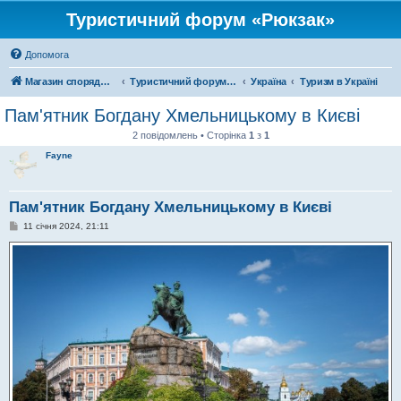
Туристичний форум «Рюкзак»
Допомога
Магазин спорядження
Туристичний форум «Рюкзак»
Україна
Туризм в Україні
Пам'ятник Богдану Хмельницькому в Києві
2 повідомлень • Сторінка
1
з
1
Fayne
Пам'ятник Богдану Хмельницькому в Києві
П
11 січня 2024, 21:11
о
в
і
д
о
м
л
е
н
н
я