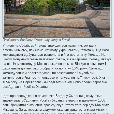
Пам'ятник Богдану Хмельницькому в Києві
У Києві на Софійській площі знаходиться пам'ятник Богдану
Хмельницькому, найзнаменитішому українському гетьману. Під його
керівництвом відбувалася визвольна війна проти гніту Польщі. На
цьому монументі гетьман правою рукою, в якій тримає булаву, вказує
на північну частину, у Московський напрямок. Він був військовим і
державним діячем, якого обрали на початку 1648 року. Саме під
командуванням великого українця розпочалася і з успіхом
закінчилася війна проти польського панування на її території. У січні
1654 року на Переяславській раді гетьманом було продекларовано
возз'єднання Росії та України.
Ідея про спорудження пам'ятника Богдану Хмельницькому, який
знаменував об'єднання Росії та України, виникла в далекому 1868
році. Доручили виконання проєкту скульптору того періоду Михайлу
Мікешину. За авторським задумом скульптурна група мала містити