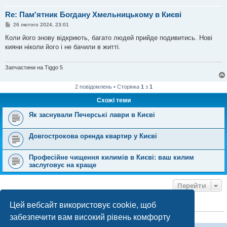
Re: Пам'ятник Богдану Хмельницькому в Києві
П
26 лютого 2024, 23:01
о
в
Коли його знову відкриють, багато людей прийде подивитись. Нові
і
кияни ніколи його і не бачили в житті.
д
о
м
л
Запчастини на Tiggo 5
е
н
н
2 повідомлень • Сторінка
1
з
1
я
Схожі теми
Як заснували Печерські лаври в Києві
Довгострокова оренда квартир у Києві
Професійне чищення килимів в Києві: ваш килим
заслуговує на краще
Перейти
Цей вебсайт використовує cookie, щоб
ХТО ЗАРАЗ ОНЛАЙН
забезпечити вам високий рівень комфорту
Зараз переглядають цей форум:
ClaudeBot [бот ШІ]
і 0 гостей