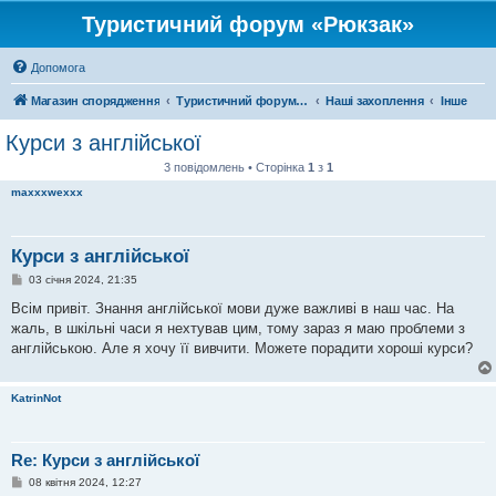
Туристичний форум «Рюкзак»
Допомога
Магазин спорядження
Туристичний форум «Рюкзак»
Наші захоплення
Інше
Курси з англійської
3 повідомлень • Сторінка
1
з
1
maxxxwexxx
Курси з англійської
П
03 січня 2024, 21:35
о
в
Всім привіт. Знання англійської мови дуже важливі в наш час. На
і
жаль, в шкільні часи я нехтував цим, тому зараз я маю проблеми з
д
о
англійською. Але я хочу її вивчити. Можете порадити хороші курси?
м
л
е
KatrinNot
н
н
я
Re: Курси з англійської
П
08 квітня 2024, 12:27
о