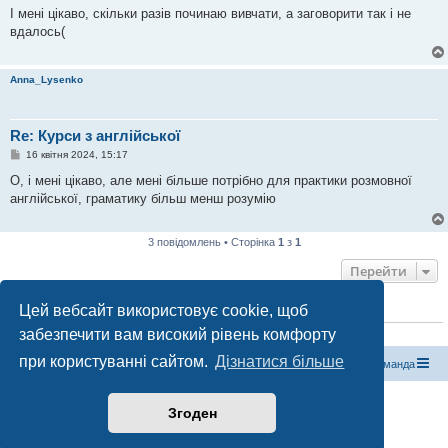
в
І мені цікаво, скільки разів починаю вивчати, а заговорити так і не
і
вдалось(
д
о
м
л
Anna_Lysenko
е
н
н
я
Re: Курси з англійської
П
16 квітня 2024, 15:17
о
в
О, і мені цікаво, але мені більше потрібно для практики розмовної
і
англійської, граматику більш менш розумію
д
о
м
л
3 повідомлень • Сторінка
1
з
1
е
н
Перейти
н
я
Цей вебсайт використовує cookie, щоб
ХТО ЗАРАЗ ОНЛАЙН
забезпечити вам високий рівень комфорту
Зараз переглядають цей форум:
ClaudeBot [бот ШІ]
і 1 гість
при користуванні сайтом.
Дізнатися більше
Магазин спорядження
Туристичний форум «Рюкзак»
Команда
Працює на phpBB® Forum Software © phpBB Limited
Згоден
Конфіденційність
|
Умови