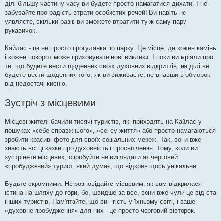
ділі більшу частину часу ви будете просто намагатися дихати. І не
забувайте про радість втрати особистих речей! Ви навіть не
уявляєте, скільки разів ви зможете втратити ту ж саму пару
рукавичок.
Кайлас - це не просто прогулянка по парку. Це місце, де кожен камінь
і кожен поворот може приховувати нові виклики. І поки ви мріяли про
те, що будете вести щоденник своїх духовних відкриттів, на ділі ви
будете вести щоденник того, як ви виживаєте, не впавши в обморок
від недостачі кисню.
Зустріч з місцевими
Місцеві жителі бачили тисячі туристів, які приходять на Кайлас у
пошуках «себе справжнього», «сенсу життя» або просто намагаються
зробити красиві фото для своїх соціальних мереж. Так, вони вже
знають всі ці казки про духовність і просвітлення. Тому, коли ви
зустрінете місцевих, спробуйте не виглядати як черговий
«пробуджений» турист, який думає, що відкрив щось унікальне.
Будьте скромними. Не розповідайте місцевим, як вам відкрилася
істина на шляху до гори, бо, швидше за все, вони вже чули це від ста
інших туристів. Пам'ятайте, що ви - гість у їхньому світі, і ваше
«духовне пробудження» для них - це просто черговий вівторок.