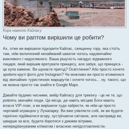
Кора навколо Кайласу
Чому ви раптом вирішили це робити?
Ах, отже ви вирішили підкорити Кайлас, священну гору, яка стоїть
там, ніби величезний незайманий шматок чогось надзвичайно
важливого і недосяжного. Ваша рішучість нагадує відважного
лицаря, який вирішив врятувати принцесу, але забув, що принцеса -
це купа каменю. Ви шукаєте пригод? Освітлення? Або просто хочете
зробити круті фото для Instagram? Чи можливо ви просто втомилися
від звичайних туристичних маршрутів і хочете чогось... ну, такого, що
не можна просто так знайти в Google Maps.
Давайте будемо чесними, вибір Кайласу для трекінгу - це не те, що
роблять звичайні люди. Це місце, де навіть місцеві Боги мають
власні VIP-ложі, а ви вирішили туди забрести, як ніби це просто
черговий атракціон у Лунапарку. Ви вже уявляєте собі, як ви будете
героїчно підійматися вгору, зустрічаючи світанок, але насправді ви,
швидше за все, будете боротися з дикими вітрами,
непередбачуваним кліматом і власною непідготовленістю.