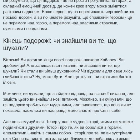
Ви розумієте, що ця подорож - це не просто прогулянка по горах, а
складний емоційний досвід, де кожен крок вгору може змінитися
раптовим падінням. Ваше серце і душа переживають черговий виток
гірської дороги, а ви починаєте розуміти, що справжній героїзм - це
не перемога над горою, а перемога над власними страхами,
сумнівами і невдачами.
Кінець подорожі: чи знайшли ви те, що
шукали?
Вітаємо! Ви досягли кінця своєї подорожі навколо Кайласу. Ви
зробили це! Але залишається питання: чи знайшли ви те, що
шукали? Чи стали ви більш духовними? Чи відкрили для себе якісь
глибинні істини? Ну, може бути. Але що точно - ви втратили багато
ілюзій.
Можливо, ви думали, що знайдете відповіді на всі свої питання, але
замість цього ви знайшли нові питання. Можливо, ви очікували, що
ця подорож зробить вас мудрішими, але виявилося, що вона лише
показала, наскільки ви насправді мало знаєте про Світ і себе.
Але не засмучуйтеся. Тепер у вас є чудові історії, якими ви можете
поділитися з друзями. Історії про те, як ви боролися з горами,
елементами і навіть з самим собою. Історії про те, як ви зустрічали
схід Сонця на висоті, яка здається ближчою до неба, ніж до землі.