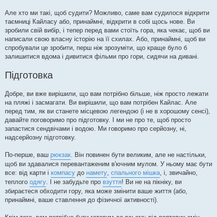
Але хто ми такі, щоб судити? Можливо, саме вам судилося відкрити
таємниці Кайласу або, принаймні, відкрити в собі щось нове. Ви
зробили свій вибір, і тепер перед вами стоїть гора, яка чекає, щоб ви
написали свою власну історію на її схилах. Або, принаймні, щоб ви
спробували це зробити, перш ніж зрозуміти, що краще було б
залишитися вдома і дивитися фільми про гори, сидячи на дивані.
Підготовка
Добре, ви вже вирішили, що вам потрібно більше, ніж просто лежати
на пляжі і засмагати. Ви вирішили, що вам потрібен Кайлас. Але
перед тим, як ви станете місцевою легендою (і не в хорошому сенсі),
давайте поговоримо про підготовку. І ми не про те, щоб просто
запастися сендвічами і водою. Ми говоримо про серйозну, ні,
надсерйозну підготовку.
По-перше, ваш
рюкзак
. Він повинен бути великим, але не настільки,
щоб ви здавалися перевантаженим в'ючним мулом. У ньому має бути
все: від карти і
компасу
до
намету
,
спального мішка
, і, звичайно,
теплого
одягу
. І не забудьте про
взуття
! Ви не на пікніку, ви
збираєтеся обходити гору, яка може змінити ваше життя (або,
принаймні, ваше ставлення до фізичної активності).