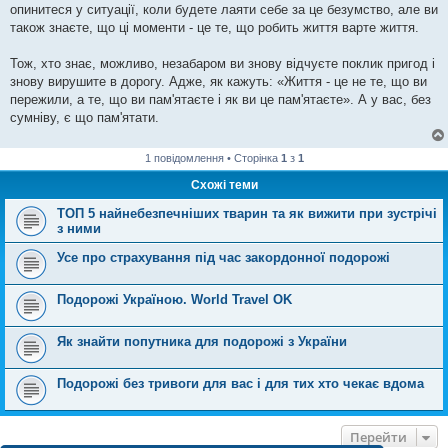
опинитеся у ситуації, коли будете лаяти себе за це безумство, але ви
також знаєте, що ці моменти - це те, що робить життя варте життя.
Тож, хто знає, можливо, незабаром ви знову відчуєте поклик пригод і
знову вирушите в дорогу. Адже, як кажуть: «Життя - це не те, що ви
пережили, а те, що ви пам'ятаєте і як ви це пам'ятаєте». А у вас, без
сумніву, є що пам'ятати.
1 повідомлення • Сторінка
1
з
1
Схожі теми
ТОП 5 найнебезпечніших тварин та як вижити при зустрічі
з ними
Усе про страхування під час закордонної подорожі
Подорожі Україною. World Travel OK
Як знайти попутника для подорожі з України
Подорожі без тривоги для вас і для тих хто чекає вдома
Перейти