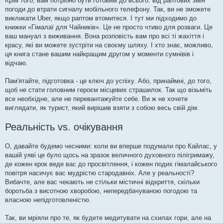
Крім того, вам потрібно бути готовим до всього: від раптових змін
погоди до втрати сигналу мобільного телефону. Так, ви не зможете
викликати Uber, якщо раптом втомитеся. І тут ми підходимо до
книжки «Гімалаї для Чайників». Це не просто чтиво для розваги. Це
ваш мануал з виживання. Вона розповість вам про всі ті жахіття і
красу, які ви можете зустріти на своєму шляху. І хто знає, можливо,
ця книга стане вашим найкращим другом у моменти сумнівів і
відчаю.
Пам'ятайте, підготовка - це ключ до успіху. Або, принаймні, до того,
щоб не стати головним героєм місцевих страшилок. Так що візьміть
все необхідне, але не перевантажуйте себе. Ви ж не хочете
виглядати, як турист, який вирішив взяти з собою весь свій дім.
Реальність vs. очікування
О, давайте будемо чесними: коли ви вперше подумали про Кайлас, у
вашій уяві це було щось на зразок величного духовного пілігримажу,
де кожен крок веде вас до просвітлення, і кожен подих гімалайського
повітря насичує вас мудрістю стародавніх. Але у реальності?
Вибачте, але вас чекають не стільки містичні відкриття, скільки
боротьба з висотною хворобою, непередбачуваною погодою та
власною непідготовленістю.
Так, ви мріяли про те, як будете медитувати на схилах гори, але на