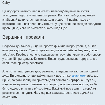
Світу.
Ця подорож навчить вас цінувати непередбачуваність життя і
знаходити радість у маленьких речах. Коли ви заблукали, кожен
знайдений шлях стає причиною для радості. І навіть якщо ви
втратите щось важливе, пам'ятайте: у цих горах ви завжди знайдете
щось цінне, чого не зможете знайти ніде інде.
Вершини і провали
Подорож до Кайласу - це не просто фізичне випробування, а ціла
емоційна доріжка. Одного дня ви відчуваєте себе як Індіана Джонс
або Лара Крофт, впевнено підкорюючи гору, відчуваючи себе героєм
у власній пригодницькій історії. Ваша грудь розпирає гордість, а в
серці грає оркестр перемоги.
Але потім, наступного дня, реальність вдаряє по вас, як холодний
душ. Ви виявляєте, що забули взяти достатньо
шкарпеток
або, ще
гірше, забули зарядний пристрій для вашого смартфона. І тут ви,
міцний мандрівник, плететеся по горах, мріючи лише про те, як би
було чудово впасти в м'яке ліжко. Ваші мрії про велич та героїзм
розвіюються, як дим. На місці них залишається лише відчай та
самітність.