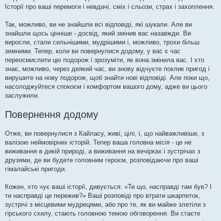
Історії про ваші перемоги і невдачі, сміх і сльози, страх і захоплення.
Так, можливо, ви не знайшли всі відповіді, які шукали. Але ви
знайшли щось цінніше - досвід, який змінив вас назавжди. Ви
виросли, стали сильнішими, мудрішими і, можливо, трохи більш
земними. Тепер, коли ви повернулися додому, у вас є час
переосмислити цю подорож і зрозуміти, як вона змінила вас. І хто
знає, можливо, через деякий час, ви знову відчуєте поклик пригод і
вирушите на нову подорож, щоб знайти нові відповіді. Але поки що,
насолоджуйтеся спокоєм і комфортом вашого дому, адже ви цього
заслужили.
Повернення додому
Отже, ви повернулися з Кайласу, живі, цілі, і, що найважливіше, з
валізою неймовірних історій. Тепер ваша головна місія - це не
виживання в дикій природі, а виживання на вечірках і зустрічах з
друзями, де ви будете головним героєм, розповідаючи про ваші
гімалайські пригоди.
Кожен, хто чує ваші історії, дивується: «Ти що, насправді там був? І
ти насправді це пережив?» Ваші розповіді про втрати шкарпеток,
зустрічі з місцевими мудрецями, або про те, як ви майже злетіли з
гірського схилу, стають головною темою обговорення. Ви стаєте