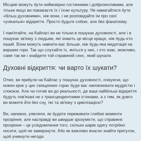
Місцеві можуть бути неймовірно гостинними і доброзичливими, але
тільки якщо ви поважаєте їх і їхню культуру. Не намагайтеся бути
«більш духовними», ніж вони, і не розповідайте їм про свої
«унікальні» відкриття. Просто будьте собою, але без фанатизму.
І пам'ятайте, на Кайласі ви не тільки в пошуках духовності, але і в
пошуках зв'язку з людьми, які знають це місце краще, ніж будь-хто
інший. Вони можуть навчити вас більше, ніж будь-яка медитація на
вершині гори. Так що слухайте їх, вчіться у них, і хто знає, можливо,
саме так ви і знайдете той справжній сенс, який шукали.
Духовні відкриття: чи варто їх шукати?
Отже, ви прибули на Кайлас у пошуках духовності, очікуючи, що
кожен крок у цих священних горах буде вас наповнювати мудрістю і
спокоєм. Але чи готові ви до реальності, де ваші найбільші відкриття
будуть пов'язані не з трансцендентними істинами, а з тим, як довго
ви можете йти без сну, їжі та зв'язку з цивілізацією?
Ви, напевно, уявляли, як будете переживати глибокі моменти
прозріння, але насправді ви швидше зрозумієте, що справжнє
прозріння – це усвідомлення того, скільки шарів одягу потрібно
носити, щоб не замерзнути. Або як важливо вчасно знайти притулок,
щоб уникнути негоди.