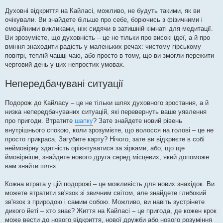
Духовні відкриття на Кайласі, можливо, не будуть такими, як ви
очікували. Ви знайдете більше про себе, борючись з фізичними і
емоційними викликами, ніж сидячи в затишній кімнаті для медитації.
Ви зрозумієте, що духовність – це не тільки про високі ідеї, а й про
вміння знаходити радість у маленьких речах: чистому гірському
повітрі, теплій чашці чаю, або просто в тому, що ви змогли пережити
черговий день у цих непростих умовах.
Непередбачувані ситуації
Подорож до Кайласу – це не тільки шлях духовного зростання, а й
низка непередбачуваних ситуацій, які перевернуть ваше уявлення
про пригоди. Втратите
шапку
? Зате знайдете новий рівень
внутрішнього спокою, коли зрозумієте, що волосся на голові – це не
просто прикраса. Загубите карту? Нічого, зате ви відкриєте в собі
неймовірну здатність орієнтуватися за зірками, або, що ще
ймовірніше, знайдете нового друга серед місцевих, який допоможе
вам знайти шлях.
Кожна втрата у цій подорожі – це можливість для нових знахідок. Ви
можете втратити зв'язок зі звичним світом, але знайдете глибокий
зв'язок з природою і самим собою. Можливо, ви навіть зустрінете
дикого йеті – хто знає? Життя на Кайласі – це пригода, де кожен крок
може вести до нового відкриття, нової дружби або нового розуміння