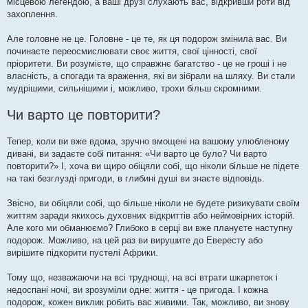
місцевою легендою, а ваші друзі слухають вас, відкривши роти від
захоплення.
Але головне не це. Головне - це те, як ця подорож змінила вас. Ви
починаєте переосмислювати своє життя, свої цінності, свої
пріоритети. Ви розумієте, що справжнє багатство - це не гроші і не
власність, а спогади та враження, які ви зібрали на шляху. Ви стали
мудрішими, сильнішими і, можливо, трохи більш скромними.
Чи варто це повторити?
Тепер, коли ви вже вдома, зручно вмощені на вашому улюбленому
дивані, ви задаєте собі питання: «Чи варто це було? Чи варто
повторити?» І, хоча ви щиро обіцяли собі, що ніколи більше не підете
на такі безглузді пригоди, в глибині душі ви знаєте відповідь.
Звісно, ви обіцяли собі, що більше ніколи не будете ризикувати своїм
життям заради якихось духовних відкриттів або неймовірних історій.
Але кого ми обманюємо? Глибоко в серці ви вже плануєте наступну
подорож. Можливо, на цей раз ви вирушите до Евересту або
вирішите підкорити пустелі Африки.
Тому що, незважаючи на всі труднощі, на всі втрати шкарпеток і
недоспані ночі, ви зрозуміли одне: життя - це пригода. І кожна
подорож, кожен виклик робить вас живими. Так, можливо, ви знову