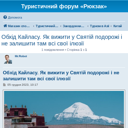
Туристичний форум «Рюкзак»
Допомога
Магазин спорядження
Туристичний форум «Рюкзак»
Закордонний туризм
Туризм в Азії
Китай
Обхід Кайласу. Як вижити у Святій подорожі і
не залишити там всі свої ілюзії
1 повідомлення • Сторінка
1
з
1
Mr.Robot
Обхід Кайласу. Як вижити у Святій подорожі і не
залишити там всі свої ілюзії
П
05 грудня 2023, 10:17
о
в
і
д
о
м
л
е
н
н
я