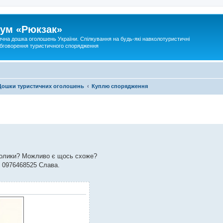
ум «Рюкзак»
ична дошка оголошень України. Спілкування на будь-які навколотуристичні
 обговорення туристичного спорядження
Дошки туристичних оголошень
Куплю спорядження
-ролики? Можливо є щось схоже?
т 0976468525 Слава.