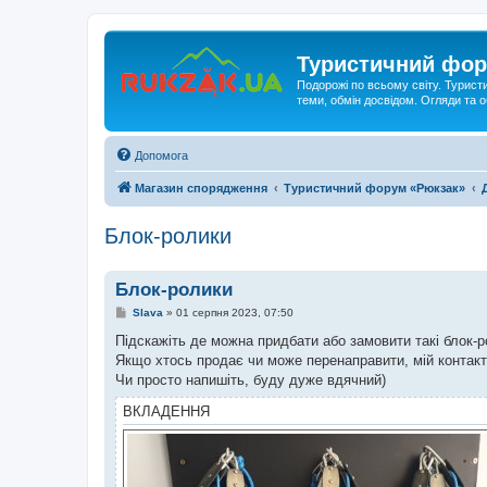
Туристичний фор
Подорожі по всьому світу. Турист
теми, обмін досвідом. Огляди та
Допомога
Магазин спорядження
Туристичний форум «Рюкзак»
Блок-ролики
Блок-ролики
П
Slava
»
01 серпня 2023, 07:50
о
в
Підскажіть де можна придбати або замовити такі блок
і
Якщо хтось продає чи може перенаправити, мій контак
д
о
Чи просто напишіть, буду дуже вдячний)
м
л
ВКЛАДЕННЯ
е
н
н
я