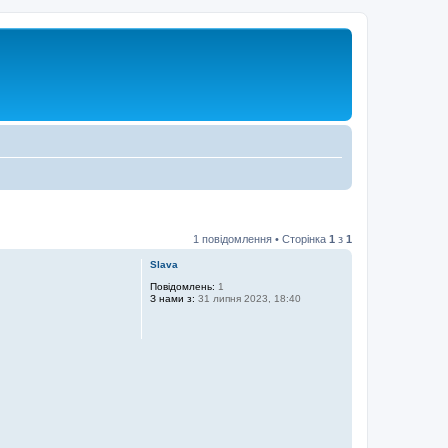
1 повідомлення • Сторінка
1
з
1
Slava
Повідомлень:
1
З нами з:
31 липня 2023, 18:40