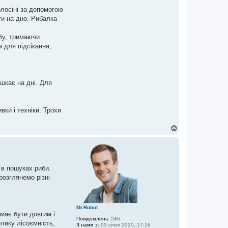
олосіні за допомогою
ти на дно. Рибалка
ибу, тримаючи
 для підсікання,
ешкає на дні. Для
ки і техніки. Трохи
Д
о
г
о
р
и
 в пошуках риби.
розглянемо різні
Mr.Robot
має бути довгим і
Повідомлень:
246
лику лісоємність,
З нами з:
05 січня 2020, 17:16