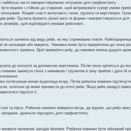
а є найбільш часто використовуваною котушкою для серфкастингу.
 бути міцною і стійкою до стирання, щоб витримувати суворі умови при
кілограмів. Кінцеві снасті включають гачки, грузила та вертлюжки. Гачки
идам риби. Грузила бувають різної ваги та форми і використовуються дл
их розмірів, щоб відповідати умовам риболовлі.
іюються залежно від виду риби, на яку спрямована ловля. Найпоширені
такі як кальмари або макрель. Наживка може бути прикріплена до гачка р
аживочного тримача. Щоб привабити рибу, до наживки можна додати аром
узило до волосіні за допомогою вертлюжка. Потім гачок кріпиться до во
повинен закинути гачок з наживкою і грузилом в зону прибою і дати їй ос
 клювання.
зко потягнувши кінчик вудилища вгору. Потім рибалка повинен підтягнут
іні, оскільки це може призвести до втечі риби. Якщо риба занадто важка
магатися підсікти її.
стані та пірси. Рибалка повинен вибирати місце, де відомо, що риба прис
і западини, ідеально підходять для серфкастингу.
вживати належних заходів безпеки. Рибалка повинен бути обізнаний про