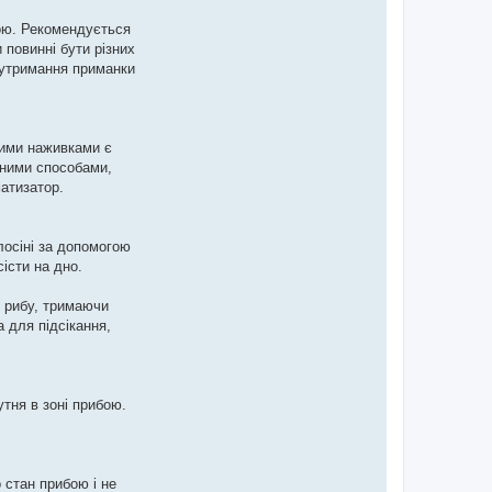
бою. Рекомендується
 повинні бути різних
я утримання приманки
шими наживками є
ізними способами,
атизатор.
лосіні за допомогою
істи на дно.
и рибу, тримаючи
 для підсікання,
утня в зоні прибою.
 стан прибою і не