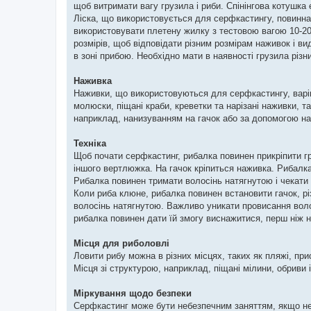
щоб витримати вагу грузила і риби. Спінінгова котушк
Ліска, що використовується для серфкастингу, повинна
використовувати плетену жилку з тестовою вагою 10-20 
розмірів, щоб відповідати різним розмірам наживок і в
в зоні прибою. Необхідно мати в наявності грузила різн
Наживка
Наживки, що використовуються для серфкастингу, вар
молюски, піщані краби, креветки та нарізані наживки, 
наприклад, нанизуванням на гачок або за допомогою н
Техніка
Щоб почати серфкастинг, рибалка повинен прикріпити гр
іншого вертлюжка. На гачок кріпиться наживка. Рибалка 
Рибалка повинен тримати волосінь натягнутою і чекати
Коли риба клюне, рибалка повинен встановити гачок, рі
волосінь натягнутою. Важливо уникати провисання волос
рибалка повинен дати їй змогу виснажитися, перш ніж на
Місця для риболовлі
Ловити рибу можна в різних місцях, таких як пляжі, при
Місця зі структурою, наприклад, піщані мілини, обриви 
Міркування щодо безпеки
Серфкастинг може бути небезпечним заняттям, якщо не 