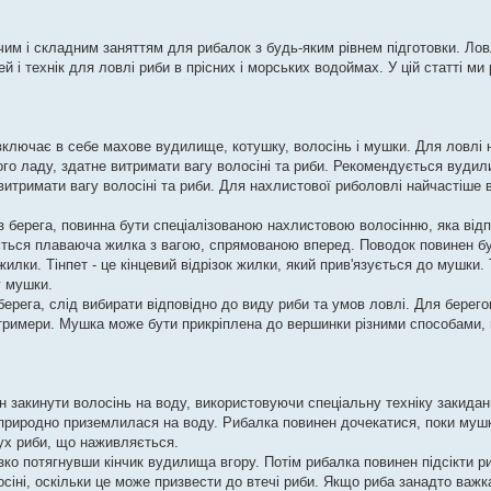
м і складним заняттям для рибалок з будь-яким рівнем підготовки. Ло
 і технік для ловлі риби в прісних і морських водоймах. У цій статті ми 
включає в себе махове вудилище, котушку, волосінь і мушки. Для ловлі 
го ладу, здатне витримати вагу волосіні та риби. Рекомендується вуди
витримати вагу волосіні та риби. Для нахлистової риболовлі найчастіше
 берега, повинна бути спеціалізованою нахлистовою волосінню, яка відпов
ється плаваюча жилка з вагою, спрямованою вперед. Поводок повинен б
лки. Тінпет - це кінцевий відрізок жилки, який прив'язується до мушки. 
у мушки.
рега, слід вибирати відповідно до виду риби та умов ловлі. Для берего
стримери. Мушка може бути прикріплена до вершинки різними способами,
 закинути волосінь на воду, використовуючи спеціальну техніку закидан
 природно приземлилася на воду. Рибалка повинен дочекатися, поки мушк
рух риби, що наживляється.
зко потягнувши кінчик вудилища вгору. Потім рибалка повинен підсікти р
іні, оскільки це може призвести до втечі риби. Якщо риба занадто важка