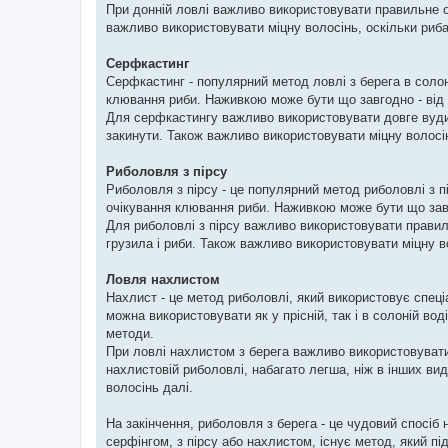
При донній ловлі важливо використовувати правильне о
важливо використовувати міцну волосінь, оскільки риба
Серфкастинг
Серфкастинг - популярний метод ловлі з берега в солон
клювання риби. Наживкою може бути що завгодно - від 
Для серфкастингу важливо використовувати довге вуд
закинути. Також важливо використовувати міцну волосін
Риболовля з пірсу
Риболовля з пірсу - це популярний метод риболовлі з п
очікування клювання риби. Наживкою може бути що завго
Для риболовлі з пірсу важливо використовувати правил
грузила і риби. Також важливо використовувати міцну в
Ловля нахлистом
Нахлист - це метод риболовлі, який використовує спец
можна використовувати як у прісній, так і в солоній во
методи.
При ловлі нахлистом з берега важливо використовувати
нахлистовій риболовлі, набагато легша, ніж в інших в
волосінь далі.
На закінчення, риболовля з берега - це чудовий спосіб
серфінгом, з пірсу або нахлистом, існує метод, який п