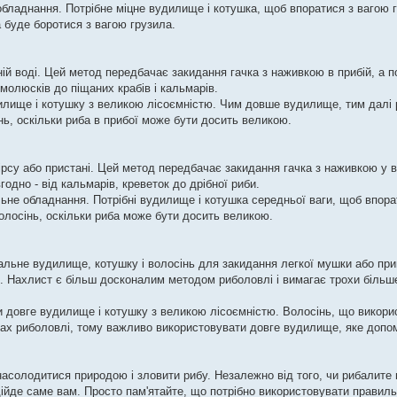
бладнання. Потрібне міцне вудилище і котушка, щоб впоратися з вагою г
 буде боротися з вагою грузила.
ій воді. Цей метод передбачає закидання гачка з наживкою в прибій, а п
молюсків до піщаних крабів і кальмарів.
илище і котушку з великою лісоємністю. Чим довше вудилище, тим далі
ь, оскільки риба в прибої може бути досить великою.
ірсу або пристані. Цей метод передбачає закидання гачка з наживкою у в
дно - від кальмарів, креветок до дрібної риби.
ьне обладнання. Потрібні вудилище і котушка середньої ваги, щоб впора
олосінь, оскільки риба може бути досить великою.
іальне вудилище, котушку і волосінь для закидання легкої мушки або пр
ді. Нахлист є більш досконалим методом риболовлі і вимагає трохи більше
 довге вудилище і котушку з великою лісоємністю. Волосінь, що викори
идах риболовлі, тому важливо використовувати довге вудилище, яке допо
 насолодитися природою і зловити рибу. Незалежно від того, чи рибалите
ідійде саме вам. Просто пам'ятайте, що потрібно використовувати правил