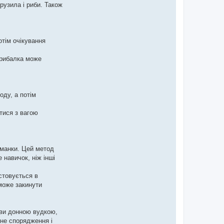
рузила і риби. Також
отім очікування
 рибалка може
оду, а потім
тися з вагою
иманки. Цей метод
 навичок, ніж інші
стовується в
може закинути
 ви донною вудкою,
ьне спорядження і