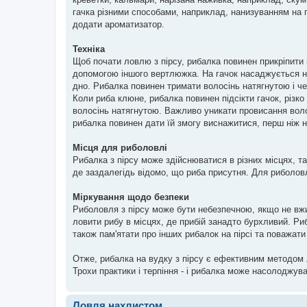
гачка різними способами, наприклад, нанизуванням на
додати ароматизатор.
Техніка
Щоб почати ловлю з пірсу, рибалка повинен прикріпити 
допомогою іншого вертлюжка. На гачок насаджується наж
дно. Рибалка повинен тримати волосінь натягнутою і ч
Коли риба клюне, рибалка повинен підсікти гачок, різк
волосінь натягнутою. Важливо уникати провисання волос
рибалка повинен дати їй змогу виснажитися, перш ніж на
Місця для риболовлі
Рибалка з пірсу може здійснюватися в різних місцях, та
де заздалегідь відомо, що риба присутня. Для риболовлі 
Міркування щодо безпеки
Риболовля з пірсу може бути небезпечною, якщо не вжи
ловити рибу в місцях, де прибій занадто бурхливий. Ри
також пам'ятати про інших рибалок на пірсі та поважати 
Отже, рибалка на вудку з пірсу є ефективним методом л
Трохи практики і терпіння - і рибалка може насолоджув
Ловля нахлистом