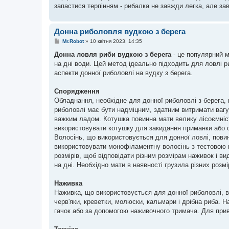
запастися терпінням - рибалка не завжди легка, але за
Донна риболовля вудкою з берега
П
Mr.Robot
»
10 квітня 2023, 14:35
о
в
Донна ловля риби вудкою з берега
- це популярний м
і
на дні води. Цей метод ідеально підходить для ловлі ри
д
о
аспекти донної риболовлі на вудку з берега.
м
л
е
Спорядження
н
Обладнання, необхідне для донної риболовлі з берега,
н
я
риболовлі має бути надміцним, здатним витримати вагу
важким ладом. Котушка повинна мати велику лісоємніст
використовувати котушку для закидання приманки або с
Волосінь, що використовується для донної ловлі, пови
використовувати монофіламентну волосінь з тестовою ва
розмірів, щоб відповідати різним розмірам наживок і в
на дні. Необхідно мати в наявності грузила різних розм
Наживка
Наживка, що використовується для донної риболовлі, 
черв'яки, креветки, молюски, кальмари і дрібна риба. 
гачок або за допомогою наживочного тримача. Для при