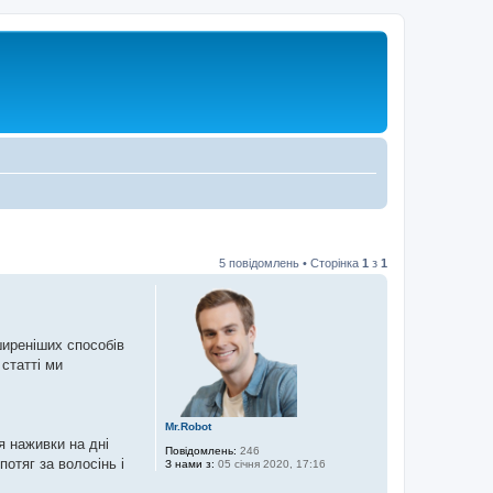
5 повідомлень • Сторінка
1
з
1
ширеніших способів
 статті ми
Mr.Robot
я наживки на дні
Повідомлень:
246
потяг за волосінь і
З нами з:
05 січня 2020, 17:16