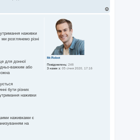
Д
о
г
о
р
и
 утримання наживки
 ми розглянемо різні
Mr.Robot
ще для донної
Повідомлень:
246
едньо-важким або
З нами з:
05 січня 2020, 17:16
можна
дується
нні бути різних
я утримання наживки
ішими наживками є
нанизуванням на