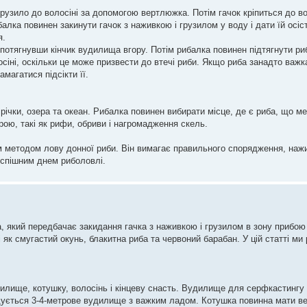
рузило до волосіні за допомогою вертлюжка. Потім гачок кріпиться до в
лка повинен закинути гачок з наживкою і грузилом у воду і дати їй осіс
я.
о потягнувши кінчик вудилища вгору. Потім рибалка повинен підтягнути р
іні, оскільки це може призвести до втечі риби. Якщо риба занадто важка
магатися підсікти її.
річки, озера та океан. Рибалка повинен вибирати місце, де є риба, що м
рою, такі як рифи, обриви і нагромадження скель.
 методом лову донної риби. Він вимагає правильного спорядження, нажив
успішним днем риболовлі.
, який передбачає закидання гачка з наживкою і грузилом в зону прибою
як смугастий окунь, блакитна риба та червоний барабан. У цій статті ми 
лище, котушку, волосінь і кінцеву снасть. Вудилище для серфкастингу 
дується 3-4-метрове вудилище з важким ладом. Котушка повинна мати ве