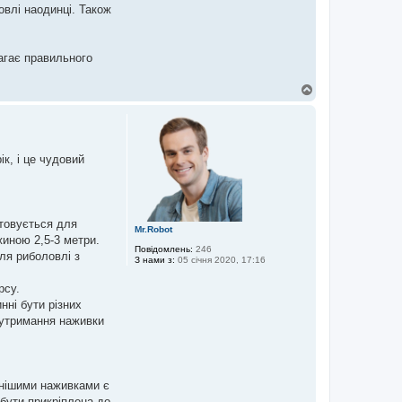
овлі наодинці. Також
агає правильного
Д
о
г
о
р
и
к, і це чудовий
стовується для
Mr.Robot
жиною 2,5-3 метри.
Повідомлень:
246
ля риболовлі з
З нами з:
05 січня 2020, 17:16
рсу.
нні бути різних
я утримання наживки
енішими наживками є
 бути прикріплена до