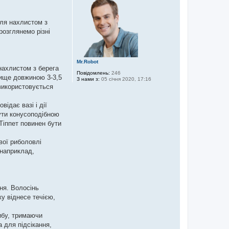
о
р
и
вля нахлистом з
розглянемо різні
Mr.Robot
нахлистом з берега
Повідомлень:
246
лище довжиною 3-3,5
З нами з:
05 січня 2020, 17:16
 використовується
ідає вазі і дії
ути конусоподібною
Тіппет повинен бути
вої риболовлі
 наприклад,
ня. Волосінь
у віднесе течією,
ибу, тримаючи
 для підсікання,