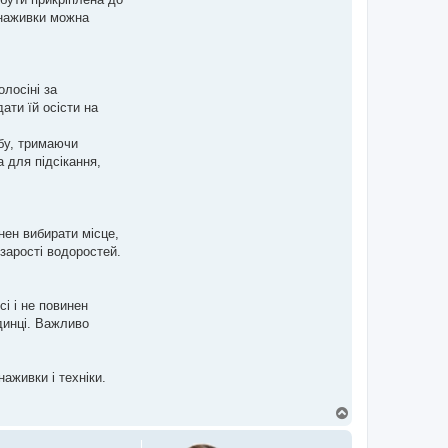
 наживки можна
лосіні за
ати їй осісти на
ибу, тримаючи
 для підсікання,
инен вибирати місце,
 зарості водоростей.
і і не повинен
динці. Важливо
аживки і техніки.
Д
о
г