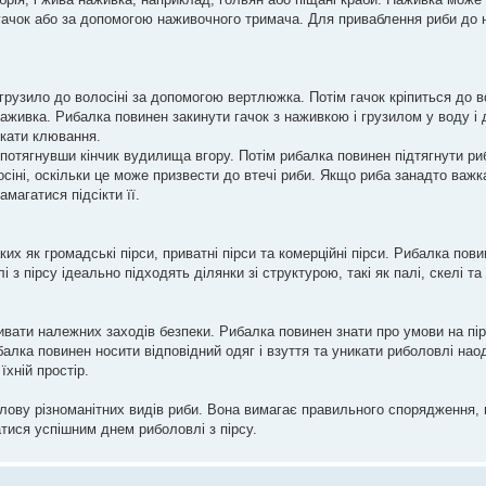
 гачок або за допомогою наживочного тримача. Для приваблення риби до
грузило до волосіні за допомогою вертлюжка. Потім гачок кріпиться до во
ивка. Рибалка повинен закинути гачок з наживкою і грузилом у воду і д
екати клювання.
о потягнувши кінчик вудилища вгору. Потім рибалка повинен підтягнути р
іні, оскільки це може призвести до втечі риби. Якщо риба занадто важка
магатися підсікти її.
ких як громадські пірси, приватні пірси та комерційні пірси. Рибалка пов
з пірсу ідеально підходять ділянки зі структурою, такі як палі, скелі та
вати належних заходів безпеки. Рибалка повинен знати про умови на пірс
балка повинен носити відповідний одяг і взуття та уникати риболовлі нао
їхній простір.
ову різноманітних видів риби. Вона вимагає правильного спорядження, н
атися успішним днем риболовлі з пірсу.