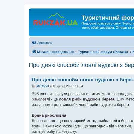
Туристичний фор
Подорожі по всьому світу. Турист
теми, обмін досвідом. Огляди та
Допомога
Магазин спорядження
Туристичний форум «Рюкзак»
Про деякі способи ловлі вудкою з бе
Про деякі способи ловлі вудкою з берег
П
Mr.Robot
»
10 квітня 2023, 14:24
о
в
Риболовля - популярне заняття, яким може насолоджува
і
риболовлі - це
ловля риби вудкою з берега
. Цим мето
д
о
розглянемо різні способи ловлі риби вудкою з берега.
м
л
е
Донна риболовля
н
Донна ловля - це популярний метод риболовлі з берега
н
я
води. Наживкою може бути що завгодно - від черв'яків, 
витягує рибу на котушку.