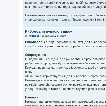
повинен ловити рибу в місцях, де прибій занадто бурхл
важливо мати план на випадок надзвичайної ситуації, н
На закінчення можна сказати, що серфкастинг з берега
спорядження, наживки і техніки. Трохи практики і терп
Риболовля вудкою з пірсу
П
Mr.Robot
»
10 квітня 2023, 14:50
о
в
Риболовля з пірсу
- популярне заняття для рибалок ус
і
спосіб зловити різноманітні види риби. У цій статті ми р
д
о
м
Спорядження
л
е
Обладнання, необхідне для риболовлі з пірсу, включає 
н
риболовлі з пірсу, має бути середнього або важкого л
н
я
Котушка повинна мати велику лісоємність, щоб витримат
пірсу.
Ліска, що використовується для риболовлі з пірсу, пов
Рекомендується монофільна волосінь з тестовою вагою 5
розмірів, щоб відповідати різним розмірам наживок і в
у воді. Необхідно мати в наявності грузила різних розм
Наживка
Наживки, що використовуються для риболовлі з пірсу, 
креветки, кальмари, нарізана наживка, наприклад, скум