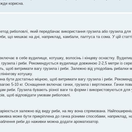
вжди корисна.
етод риболовлі, який передбачає використання грузила або грузила для
би, що мешкає на дні, наприклад, камбали, палтуса та сома. У цій статті
 включає в себе вудилище, котушку, волосінь і кінцеву оснастку. Вудили
 грузила і риби. Рекомендується вудилище довжиною 2-2,5 метри із сер
ь, щоб витримати вагу грузила і риби. Залежно від уподобань рибалки 
пінінгову котушку.
нна бути достатньо міцною, щоб витримати вагу грузила і риби. Рекомен
гою 5-10 кг. Оснащення включає гачки, грузила і вертлюжки. Гачки пови
идам риби. Грузила бувають різної ваги та форми і використовуються дл
ірів, щоб відповідати умовам риболовлі.
варіюється залежно від виду риби, на яку вона спрямована. Найпоширен
Наживка може бути прикріплена до гачка різними способами, наприклад, 
ваблення риби до наживки можна додати ароматизатор.