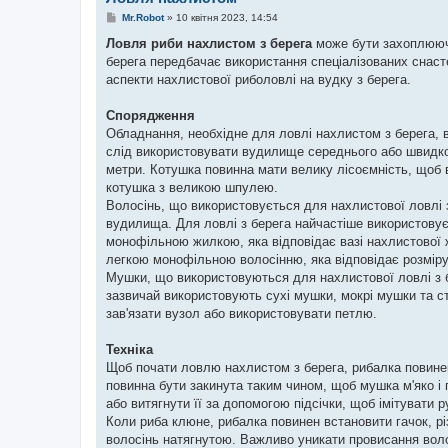
П
Mr.Robot
»
10 квітня 2023, 14:54
о
в
Ловля риби нахлистом з берега
може бути захоплюючи
і
берега передбачає використання спеціалізованих снастей
д
о
аспекти нахлистової риболовлі на вудку з берега.
м
л
е
Спорядження
н
Обладнання, необхідне для ловлі нахлистом з берега, 
н
я
слід використовувати вудилище середнього або швидко
метри. Котушка повинна мати велику лісоємність, щоб 
котушка з великою шпулею.
Волосінь, що використовується для нахлистової ловлі з
вудилища. Для ловлі з берега найчастіше використову
монофільною жилкою, яка відповідає вазі нахлистової жи
легкою монофільною волосінню, яка відповідає розмір
Мушки, що використовуються для нахлистової ловлі з бе
зазвичай використовують сухі мушки, мокрі мушки та 
зав'язати вузол або використовувати петлю.
Техніка
Щоб почати ловлю нахлистом з берега, рибалка повинен
повинна бути закинута таким чином, щоб мушка м'яко і
або витягнути її за допомогою підсічки, щоб імітувати 
Коли риба клюне, рибалка повинен встановити гачок, рі
волосінь натягнутою. Важливо уникати провисання волос