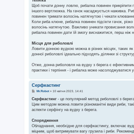
Техніка
Щоб почати донну ловлю, рибалка повинен прикріпити г
іншого вертлюжка. На гачок насаджується наживка. Риба
повинен тримати волосінь натягнутою і чекати клюванн
Коли риба клюне, рибалка повинен підсікти гачок, різк
волосінь натягнутою. Важливо уникати провисання волос
рибалка повинен дати їй змогу виснажитися, перш ніж на
Місця для риболовлі
Ловити донною вудкою можна в різних місцях, таких як 
донної риболовлі ідеально підходять ділянки зі структу
Отже, донна риболовля на вудку з берега є ефективним
практики і терпіння - і рибалка може насолоджуватися 
Серфкастинг
П
Mr.Robot
»
10 квітня 2023, 14:41
о
в
Серфкастинг
- це популярний метод риболовлі з берега
і
Цим методом можна ловити різноманітні види риби, такі 
д
о
аспекти серфінгу на вудку з берега.
м
л
е
Спорядження
н
Обладнання, необхідне для серфкастингу, включає вуди
н
я
міцним, щоб витримувати вагу грузила і риби. Рекомен