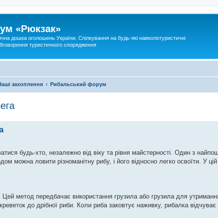
ум «Рюкзак»
ична дошка оголошень України. Спілкування на будь-які навколотуристичні
 обговорення туристичного спорядження
Наші захоплення
Рибальський форум
рега
а
тися будь-хто, незалежно від віку та рівня майстерності. Один з найпо
дом можна ловити різноманітну рибу, і його відносно легко освоїти. У цій
. Цей метод передбачає використання грузила або грузила для утриманн
креветок до дрібної риби. Коли риба заковтує наживку, рибалка відчуває 