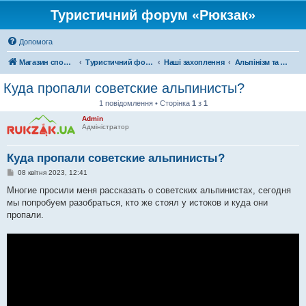
Туристичний форум «Рюкзак»
Допомога
Магазин спорядження
Туристичний форум «Рюкзак»
Наші захоплення
Альпінізм та скелелазіння
Куда пропали советские альпинисты?
1 повідомлення • Сторінка
1
з
1
Admin
Адміністратор
Куда пропали советские альпинисты?
П
08 квітня 2023, 12:41
о
в
Многие просили меня рассказать о советских альпинистах, сегодня
і
мы попробуем разобраться, кто же стоял у истоков и куда они
д
о
пропали.
м
л
е
н
н
я