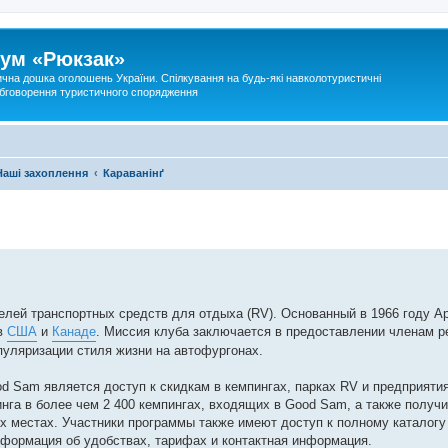
ум «Рюкзак»
ична дошка оголошень України. Спілкування на будь-які навколотуристичні
 обговорення туристичного спорядження
Наші захоплення
Караванінґ
елей транспортных средств для отдыха (RV). Основанный в 1966 году А
 в
США
и
Канаде
. Миссия клуба заключается в предоставлении членам р
пуляризации стиля жизни на автофургонах.
 Sam является доступ к скидкам в кемпингах, парках RV и предприятия
нга в более чем 2 400 кемпингах, входящих в Good Sam, а также получи
ых местах. Участники программы также имеют доступ к полному каталогу
нформация об удобствах, тарифах и контактная информация.