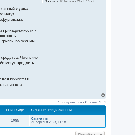
З нами з:
10 березня 2023, 15:22
месячный журнал
же могут
тофургонами.
и принадлежности к
можность
и группы по особым
 средства. Членские
уба могут продлить
х возможности и
о начинаете,
Д
о
1 повідомлення • Сторінка
1
з
1
г
о
ПЕРЕГЛЯДИ
ОСТАННЄ ПОВІДОМЛЕННЯ
р
и
Caravanner
1085
21 березня 2023, 14:58
Перейти