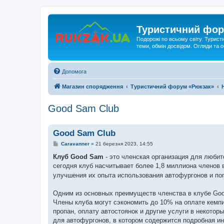
Туристичний фор
Подорожі по всьому світу. Турист
теми, обмін досвідом. Огляди та
Допомога
Магазин спорядження
Туристичний форум «Рюкзак»
Good Sam Club
Good Sam Club
П
Caravanner
»
21 березня 2023, 14:55
о
в
Клуб Good Sam
- это членская организация для любит
і
сегодня клуб насчитывает более 1,8 миллиона членов
д
о
улучшения их опыта использования автофургонов и по
м
л
е
Одним из основных преимуществ членства в клубе Good
н
Члены клуба могут сэкономить до 10% на оплате кемпи
н
я
пропан, оплату автостоянок и другие услуги в некотор
для автофургонов, в котором содержится подробная и