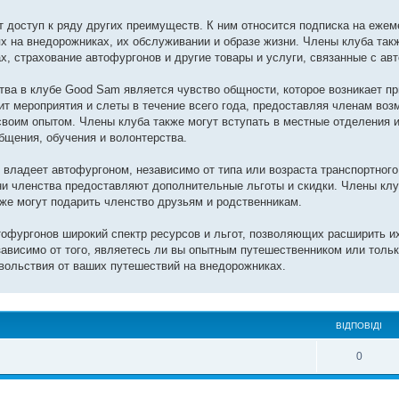
т доступ к ряду других преимуществ. К ним относится подписка на еже
ях на внедорожниках, их обслуживании и образе жизни. Члены клуба так
х, страхование автофургонов и другие товары и услуги, связанные с ав
ва в клубе Good Sam является чувство общности, которое возникает пр
т мероприятия и слеты в течение всего года, предоставляя членам воз
воим опытом. Члены клуба также могут вступать в местные отделения 
бщения, обучения и волонтерства.
о владеет автофургоном, независимо от типа или возраста транспортного
вни членства предоставляют дополнительные льготы и скидки. Члены кл
кже могут подарить членство друзьям и родственникам.
офургонов широкий спектр ресурсов и льгот, позволяющих расширить и
ависимо от того, являетесь ли вы опытным путешественником или тольк
вольствия от ваших путешествий на внедорожниках.
ВІДПОВІДІ
0