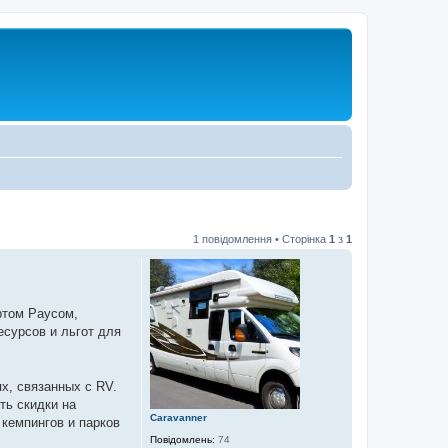
1 повідомлення • Сторінка
1
з
1
ртом Раусом,
есурсов и льгот для
х, связанных с RV.
ть скидки на
Caravanner
 кемпингов и парков
Повідомлень:
74