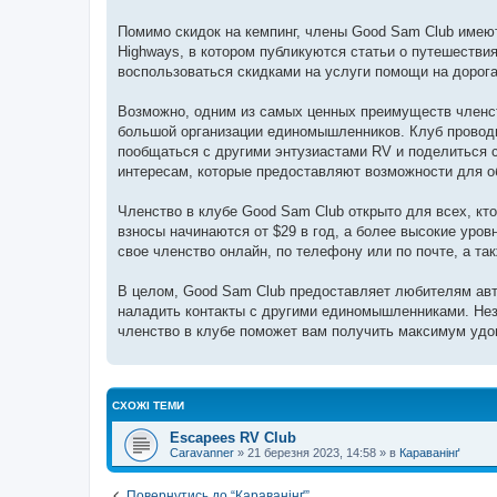
Помимо скидок на кемпинг, члены Good Sam Club имею
Highways, в котором публикуются статьи о путешестви
воспользоваться скидками на услуги помощи на дорога
Возможно, одним из самых ценных преимуществ членст
большой организации единомышленников. Клуб проводи
пообщаться с другими энтузиастами RV и поделиться с
интересам, которые предоставляют возможности для о
Членство в клубе Good Sam Club открыто для всех, кт
взносы начинаются от $29 в год, а более высокие уро
свое членство онлайн, по телефону или по почте, а та
В целом, Good Sam Club предоставляет любителям авт
наладить контакты с другими единомышленниками. Нез
членство в клубе поможет вам получить максимум удо
СХОЖІ ТЕМИ
Escapees RV Club
Caravanner
»
21 березня 2023, 14:58
» в
Караванінґ
Повернутись до “Караванінґ”