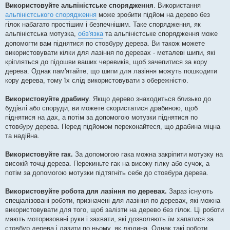
Використовуйте альпіністське спорядження
. Використання
альпіністського спорядження
може зробити підйом на дерево без
гілок набагато простішим і безпечнішим. Таке спорядження, як
альпіністська мотузка,
обв'язка
та альпіністське спорядження може
допомогти вам піднятися по стовбуру дерева. Ви також можете
використовувати кілки для лазіння по деревах - металеві шипи, які
кріпляться до підошви ваших черевиків, щоб зачепитися за кору
дерева. Однак пам'ятайте, що шипи для лазіння можуть пошкодити
кору дерева, тому їх слід використовувати з обережністю.
Використовуйте драбину
. Якщо дерево знаходиться близько до
будівлі або споруди, ви можете скористатися драбиною, щоб
піднятися на дах, а потім за допомогою мотузки піднятися по
стовбуру дерева. Перед підйомом переконайтеся, що драбина міцна
та надійна.
Використовуйте гак.
За допомогою гака можна закріпити мотузку на
високій точці дерева. Перекиньте гак на високу гілку або сучок, а
потім за допомогою мотузки підтягніть себе до стовбура дерева.
Використовуйте робота для лазіння по деревах.
Зараз існують
спеціалізовані роботи, призначені для лазіння по деревах, які можна
використовувати для того, щоб залізти на дерево без гілок. Ці роботи
мають моторизовані руки і захвати, які дозволяють їм хапатися за
стовбур дерева і лазити по ньому, як людина. Однак такі роботи