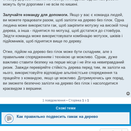
можуть бути дорогими і не всім по кишені.
Залучайте команду для допомоги.
Якщо у вас є команда людей,
ви можете працювати разом, щоб залізти на дерево без гілок. Одна
людина може використати гак, щоб закріпити мотузку на високій точці
дерева, а інша - піднятися по мотузці, щоб дістатися до стовбура.
Звідти команда може використовувати комбінацію мотузок, шківів і
підйомників, щоб піднятися вище по дереву.
Отже, підйом на дерево без гілок може бути складним, але з
правильним спорядженням і технікою це можливо. Однак, дуже
важливо ставити безпеку на перше місце і не йти на невиправданий
ризик. Завжди перевіряйте стійкість дерева перед тим, як залізти на
нього, використовуйте відповідне альпіністське спорядження та
працюйте з командою, якщо це можливо. Дотримуючись цих порад,
ви зможете безпечно залізти на дерево без гілок і насолодитися
краєвидом з вершини.
1 повідомлення • Сторінка
1
з
1
Схожі теми
Как правильно подвесить гамак на дерево