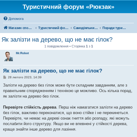
Туристичний форум «Рюкзак»
Допомога
Магазин спорядження
Туристичний форум «Рюкзак»
Самодіяльний туризм
Поради туристам
Як залізти на дерево, що не має гілок?
1 повідомлення • Сторінка
1
з
1
Mr.Robot
Як залізти на дерево, що не має гілок?
П
28 лютого 2023, 14:39
о
в
Залізти на дерево без гілок може бути складним завданням, але з
і
правильним спорядженням і технікою це можливо. Ось кілька порад,
д
о
як залізти на дерево без гілок.
м
л
е
Перевірте стійкість дерева
. Перш ніж намагатися залізти на дерево
н
без гілок, важливо переконатися, що воно стійке і не перекинеться.
н
я
Перевірте, чи немає на дереві ознак гниття або розпаду, які можуть
послабити його структуру. Якщо ви не впевнені у стійкості дерева,
краще знайти інше дерево для лазіння.