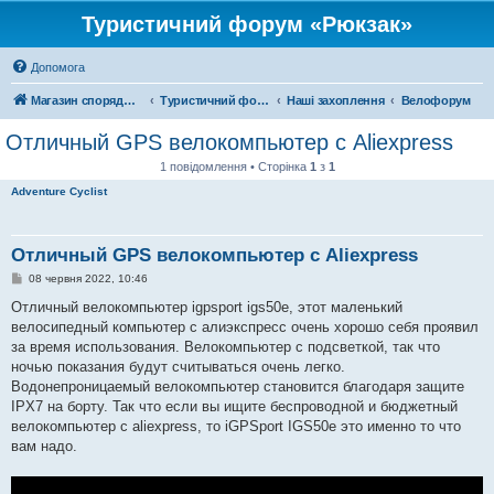
Туристичний форум «Рюкзак»
Допомога
Магазин спорядження
Туристичний форум «Рюкзак»
Наші захоплення
Велофорум
Отличный GPS велокомпьютер с Aliexpress
1 повідомлення • Сторінка
1
з
1
Adventure Cyclist
Отличный GPS велокомпьютер с Aliexpress
П
08 червня 2022, 10:46
о
в
Отличный велокомпьютер igpsport igs50e, этот маленький
і
велосипедный компьютер с алиэкспресс очень хорошо себя проявил
д
о
за время использования. Велокомпьютер с подсветкой, так что
м
ночью показания будут считываться очень легко.
л
е
Водонепроницаемый велокомпьютер становится благодаря защите
н
IPX7 на борту. Так что если вы ищите беспроводной и бюджетный
н
я
велокомпьютер с aliexpress, то iGPSport IGS50e это именно то что
вам надо.