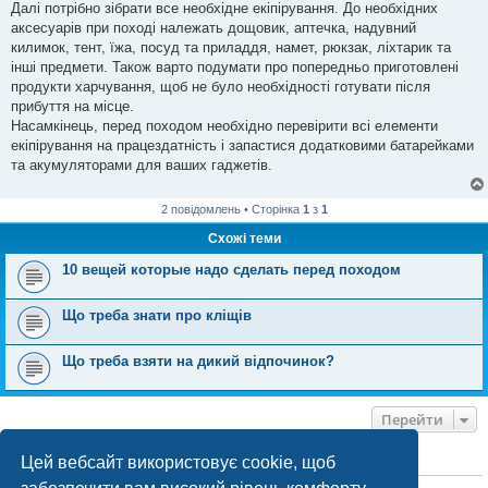
я
Далі потрібно зібрати все необхідне екіпірування. До необхідних
аксесуарів при поході належать дощовик, аптечка, надувний
килимок, тент, їжа, посуд та приладдя, намет, рюкзак, ліхтарик та
інші предмети. Також варто подумати про попередньо приготовлені
продукти харчування, щоб не було необхідності готувати після
прибуття на місце.
Насамкінець, перед походом необхідно перевірити всі елементи
екіпірування на працездатність і запастися додатковими батарейками
та акумуляторами для ваших гаджетів.
2 повідомлень • Сторінка
1
з
1
Схожі теми
10 вещей которые надо сделать перед походом
Що треба знати про кліщів
Що треба взяти на дикий відпочинок?
Перейти
Цей вебсайт використовує cookie, щоб
ХТО ЗАРАЗ ОНЛАЙН
Зараз переглядають цей форум:
ClaudeBot [бот ШІ]
і 0 гостей