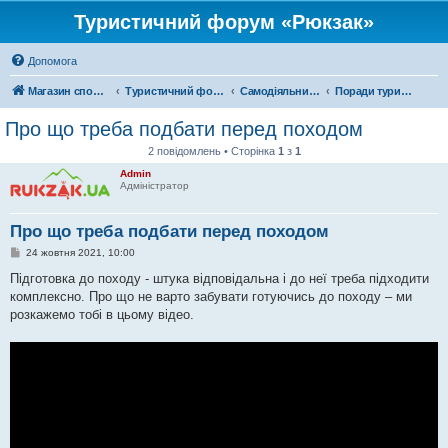
Туристичний форум «Рюкзак»
Допомога
Магазин спорядження
Туристичний форум «Рюкзак»
Самодіяльний туризм
Поради туристам
Про що треба подбати перед походом
2 повідомлень • Сторінка
1
з
1
Admin
Адміністратор
Про що треба подбати перед походом
П
24 жовтня 2021, 10:00
о
в
Підготовка до походу - штука відповідальна і до неї треба підходити
і
комплексно. Про що не варто забувати готуючись до походу – ми
д
о
розкажемо тобі в цьому відео.
м
л
е
н
н
я