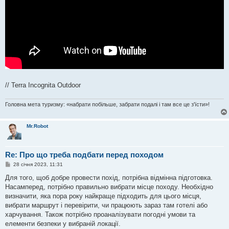
// Terra Incognita Outdoor
Головна мета туризму: «набрати побільше, забрати подалі і там все це з'їсти»!
Mr.Robot
Re: Про що треба подбати перед походом
П
28 січня 2023, 11:31
о
в
Для того, щоб добре провести похід, потрібна відмінна підготовка.
і
Насамперед, потрібно правильно вибрати місце походу. Необхідно
д
о
визначити, яка пора року найкраще підходить для цього місця,
м
вибрати маршрут і перевірити, чи працюють зараз там готелі або
л
е
харчування. Також потрібно проаналізувати погодні умови та
н
елементи безпеки у вибраній локації.
н