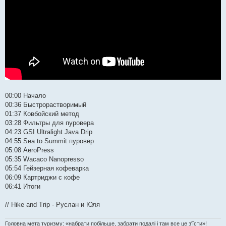
00:00 Начало
00:36 Быстрорастворимый
01:37 Ковбойский метод
03:28 Фильтры для пуровера
04:23 GSI Ultralight Java Drip
04:55 Sea to Summit пуровер
05:08 AeroPress
05:35 Wacaco Nanopresso
05:54 Гейзерная кофеварка
06:09 Картриджи с кофе
06:41 Итоги
// Hike and Trip - Руслан и Юля
Головна мета туризму: «набрати побільше, забрати подалі і там все це з'їсти»!