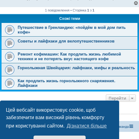
1 повідомлення • Сторінка
1
з
1
Схожі теми
Путешествие в Гренландию: «пойдём в мой дом пить
кофе»
Советы и лайфхаки для велопутешественников
Ремонт кофемашин: Как продлить жизнь любимой
технике и не потерять вкус настоящего кофе
Горнолыжная Швейцария: лайфхаки, мифы и реальность
Как продлить жизнь горнолыжного снаряжения.
Лайфхаки
Перейти
Цей вебсайт використовує cookie, щоб
ХТО ЗАРАЗ ОНЛАЙН
забезпечити вам високий рівень комфорту
Зараз переглядають цей форум:
ClaudeBot [бот ШІ]
і 1 гість
при користуванні сайтом.
Дізнатися більше
Магазин спорядження
Туристичний форум «Рюкзак»
Команда
Працює на phpBB® Forum Software © phpBB Limited