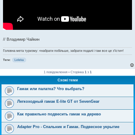
// Владимир Чайкин
Головна мета туризму: «набрати побільше, забрати подалі і там все це з'їсти»!
Теги:
Leleka
1 повідомлення • Сторінка
1
з
1
Схожі теми
Гамак или палатка? Что выбрать?
Легкоходный гамак E-lite GT от SevenGear
Как правильно подвесить гамак на дерево
Adapter Pro - Спальник и Гамак. Подвесное укрытие