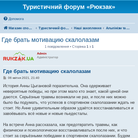
Туристичний форум «Рюкзак»
Допомога
Магазин спорядження
Туристичний форум «Рюкзак»
Наші захоплення
Альпінізм та скелелазіння
Где брать мотивацию скалолазам
1 повідомлення • Сторінка
1
з
1
Admin
Адміністратор
Где брать мотивацию скалолазам
П
06 квітня 2021, 21:40
о
в
История Анны Цыгановой поразительна. Она одерживает
і
невероятные победы, но при этом мало кто знает, какой ценой они
д
о
даются. Серьёзные травмы возникали не раз, и после них можно
м
было бы подумать, что успехов в спортивном скалолазании ждать не
л
е
стоит. Но Анне удивительным образом удаётся восстанавливаться и
н
завоёвывать всё новые и новые пьедесталы.
н
я
На встрече Анна рассказала, как предотвратить травмы, как
физически и психологически восстанавливаться после них, и что
стоит за серьёзными победами в спортивном скалолазании. Будем