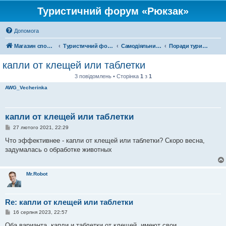
Туристичний форум «Рюкзак»
Допомога
Магазин спорядження
Туристичний форум «Рюкзак»
Самодіяльний туризм
Поради туристам
капли от клещей или таблетки
3 повідомлень • Сторінка
1
з
1
AWG_Vecherinka
капли от клещей или таблетки
П
27 лютого 2021, 22:29
о
в
Что эффективнее - капли от клещей или таблетки? Скоро весна,
і
задумалась о обработке животных
д
о
м
л
Mr.Robot
е
н
н
я
Re: капли от клещей или таблетки
П
16 серпня 2023, 22:57
о
в
Оба варианта, капли и таблетки от клещей, имеют свои