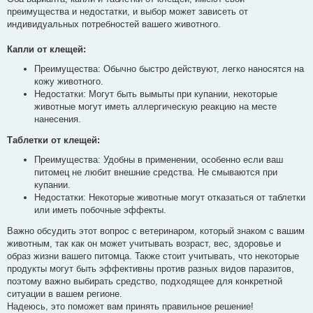
і
преимущества и недостатки, и выбор может зависеть от
д
о
индивидуальных потребностей вашего животного.
м
л
е
Капли от клещей:
н
н
Преимущества: Обычно быстро действуют, легко наносятся на
я
кожу животного.
Недостатки: Могут быть вымыты при купании, некоторые
животные могут иметь аллергическую реакцию на месте
нанесения.
Таблетки от клещей:
Преимущества: Удобны в применении, особенно если ваш
питомец не любит внешние средства. Не смываются при
купании.
Недостатки: Некоторые животные могут отказаться от таблетки
или иметь побочные эффекты.
Важно обсудить этот вопрос с ветеринаром, который знаком с вашим
животным, так как он может учитывать возраст, вес, здоровье и
образ жизни вашего питомца. Также стоит учитывать, что некоторые
продукты могут быть эффективны против разных видов паразитов,
поэтому важно выбирать средство, подходящее для конкретной
ситуации в вашем регионе.
Надеюсь, это поможет вам принять правильное решение!