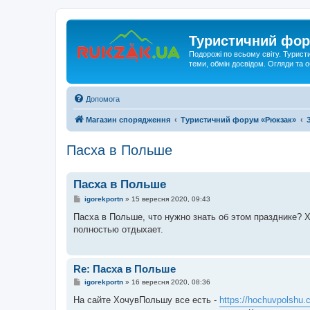
Туристичний фор
Подорожі по всьому світу. Турист
теми, обмін досвідом. Огляди та
Допомога
Магазин спорядження
Туристичний форум «Рюкзак»
Пасха в Польше
Пасха в Польше
П
igorekportn
»
15 вересня 2020, 09:43
о
в
Пасха в Польше, что нужно знать об этом празднике? Х
і
полностью отдыхает.
д
о
м
л
е
Re: Пасха в Польше
н
н
П
igorekportn
»
16 вересня 2020, 08:36
я
о
в
На сайте ХочувПольшу все есть -
https://hochuvpolshu.c
і