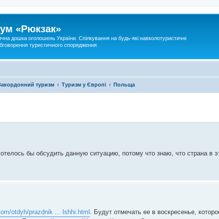
ум «Рюкзак»
ична дошка оголошень України. Спілкування на будь-які навколотуристичні
 обговорення туристичного спорядження
Закордонний туризм
Туризм у Європі
Польща
отелось бы обсудить данную ситуацию, потому что знаю, что страна в э
om/otdyh/prazdnik ... lshhi.html
. Будут отмечать ее в воскресенье, котор