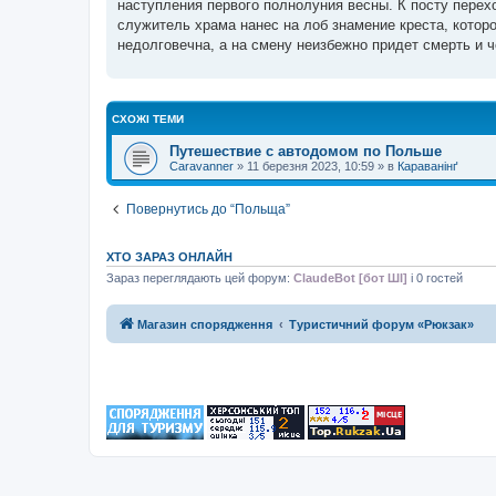
наступления первого полнолуния весны. К посту перех
д
о
служитель храма нанес на лоб знамение креста, котор
м
недолговечна, а на смену неизбежно придет смерть и ч
л
е
н
н
я
СХОЖІ ТЕМИ
Путешествие с автодомом по Польше
Caravanner
»
11 березня 2023, 10:59
» в
Караванінґ
Повернутись до “Польща”
ХТО ЗАРАЗ ОНЛАЙН
Зараз переглядають цей форум:
ClaudeBot [бот ШІ]
і 0 гостей
Магазин спорядження
Туристичний форум «Рюкзак»