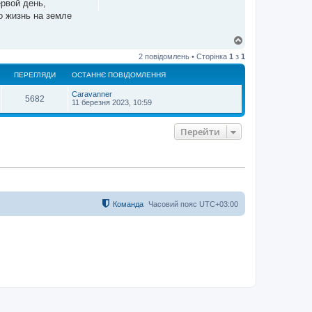
ервой день,
о жизнь на земле
Д
о
2 повідомлень • Сторінка
1
з
1
г
о
ПЕРЕГЛЯДИ
ОСТАННЄ ПОВІДОМЛЕННЯ
р
и
Caravanner
5682
11 березня 2023, 10:59
Перейти
Команда
Часовий пояс
UTC+03:00