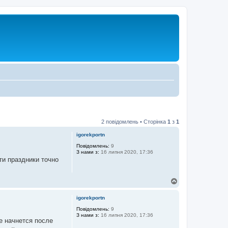
2 повідомлень • Сторінка
1
з
1
igorekportn
Повідомлень:
9
З нами з:
16 липня 2020, 17:36
ти праздники точно
Д
о
г
igorekportn
о
р
Повідомлень:
9
З нами з:
16 липня 2020, 17:36
и
ое начнется после