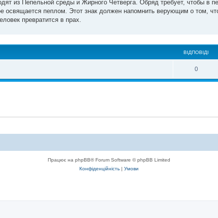
одят из Пепельной среды и Жирного Четверга. Обряд требует, чтобы в п
ое освящается пеплом. Этот знак должен напомнить верующим о том, чт
еловек превратится в прах.
ВІДПОВІДІ
0
Працює на phpBB® Forum Software © phpBB Limited
Конфіденційність
|
Умови