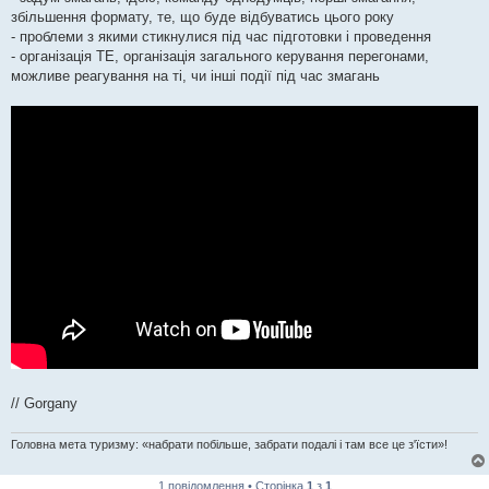
збільшення формату, те, що буде відбуватись цього року
- проблеми з якими стикнулися під час підготовки і проведення
- організація ТЕ, організація загального керування перегонами,
можливе реагування на ті, чи інші події під час змагань
// Gorgany
Головна мета туризму: «набрати побільше, забрати подалі і там все це з'їсти»!
1 повідомлення • Сторінка
1
з
1