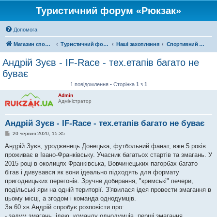
Туристичний форум «Рюкзак»
Допомога
Магазин спорядження
Туристичний форум «Рюкзак»
Наші захоплення
Спортивний туризм
Андрій Зуєв - IF-Race - тех.етапів багато не
буває
1 повідомлення • Сторінка
1
з
1
Admin
Адміністратор
Андрій Зуєв - IF-Race - тех.етапів багато не буває
П
20 червня 2020, 15:35
о
в
Андрій Зуєв, уродженець Донецька, футбольний фанат, вже 5 років
і
проживає в Івано-Франківську. Учасник багатьох стартів та змагань. У
д
о
2015 році в околицях Франківська, Вовчинецьких пагорбах багато
м
бігав і дивувався як вони ідеально підходять для формату
л
е
пригодницьких перегонів. Зручне добирання, "кримські" печери,
н
подільські яри на одній території. З'явилася ідея провести змагання в
н
я
цьому місці, а згодом і команда однодумців.
За 60 хв Андрій спробує розповісти про:
- задум змагань, ідею, команду однодумців, перші змагання,