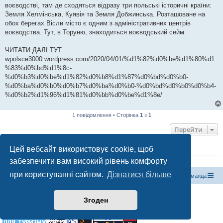
воєводстві, там де сходяться відразу три польські історичні країни:
Земля Хелмінська, Куявія та Земля Добжинська. Розташоване на
обох берегах Вісли місто є одним з адміністративних центрів
воєводства. Тут, в Торуню, знаходиться воєводський сейм.
ЧИТАТИ ДАЛІ ТУТ
wpolsce3000.wordpress.com/2020/04/01/%d1%82%d0%be%d1%80%d1
%83%d0%bd%d1%8c-
%d0%b3%d0%be%d1%82%d0%b8%d1%87%d0%bd%d0%b0-
%d0%ba%d0%b0%d0%b7%d0%ba%d0%b0-%d0%bd%d0%b0%d0%b4-
%d0%b2%d1%96%d1%81%d0%bb%d0%be%d1%8e/
1 повідомлення • Сторінка
1
з
1
Перейти
Цей вебсайт використовує cookie, щоб
ХТО ЗАРАЗ ОНЛАЙН
забезпечити вам високий рівень комфорту
Зараз переглядають цей форум:
ClaudeBot [бот ШІ]
і 1 гість
при користуванні сайтом.
Дізнатися більше
Магазин спорядження
Туристичний форум «Рюкзак»
Команда
Працює на phpBB® Forum Software © phpBB Limited
Згоден
Конфіденційність
|
Умови