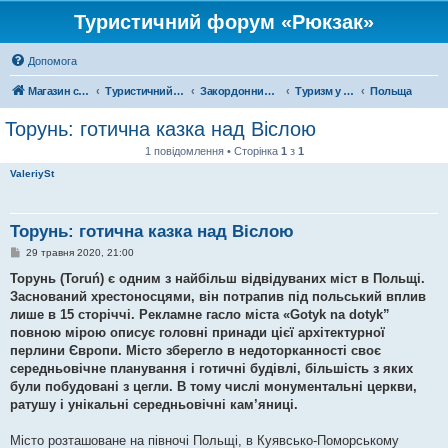
Туристичний форум «Рюкзак»
Допомога
Магазин спорядження
Туристичний форум «Рюкзак»
Закордонний туризм
Туризм у Європі
Польща
Торунь: готична казка над Віслою
1 повідомлення • Сторінка
1
з
1
ValeriySt
Торунь: готична казка над Віслою
П
29 травня 2020, 21:00
о
в
Торунь (Toruń) є одним з найбільш відвідуваних міст в Польщі.
і
Заснований хрестоносцями, він потрапив під польський вплив
д
о
лише в 15 сторіччі. Рекламне гасло міста «Gotyk na dotyk”
м
повною мірою описує головні принади цієї архітектурної
л
е
перлини Європи. Місто зберегло в недоторканності своє
н
середньовічне планування і готичні будівлі, більшість з яких
н
я
були побудовані з цегли. В тому числі монументальні церкви,
ратушу і унікальні середньовічні кам’яниці.
Місто розташоване на півночі Польщі, в Куявсько-Поморському