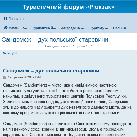
Туристичний форум «Рюкзак»
Допомога
Магазин спорядження
Туристичний форум «Рюкзак»
Закордонний туризм
Туризм у Європі
Польща
Сандомєж – дух польської старовини
1 повідомлення • Сторінка
1
з
1
ValeriySt
Сандомєж – дух польської старовини
П
22 травня 2020, 21:44
о
в
Сандомєж (Sandomierz) – місто, яке є невід’ємною частиною
і
польської культури та історії. І вже багато років воно є одним з
д
о
найбільш відвідуваних туристичних центрів Польської Республіки.
м
Залишившись в стороні від індустріалізації нових часів, Сандомєж
л
е
зумів до нашого часу зберегти дух невеликого давнього міста, де на
н
кожному кроці можна зустріти різноманітні пам’ятки старовини.
н
я
Сандомєж (Sandomierz) знаходиться в Свєнтокшиському воєводстві,
на південному сході країни. В цій місцевосці, Вісла є природним
кордоном між Свєнтокшиським та Подкарпатським воєводствами.