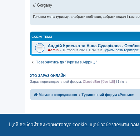
// Gorgany
Головна мета туризму: «набрати побільше, забрати подалі і там все
СХОЖІ ТЕМИ
Андрій Крисько та Анна Сударікова - Особли
Admin
»
16 травня 2020, 11:41
» в
Туризм поза територіє
Повернутись до “Туризм в Африці”
ХТО ЗАРАЗ ОНЛАЙН
Зараз переглядають цей форум:
ClaudeBot [бот ШІ]
і 1 гість
Магазин спорядження
Туристичний форум «Рюкзак»
Цей вебсайт використовує cookie, щоб забезпечити вам