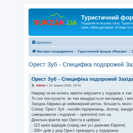
Туристичний фор
Подорожі по всьому світу. Турист
теми, обмін досвідом. Огляди та
Допомога
Магазин спорядження
Туристичний форум «Рюкзак»
Орест Зуб - Специфіка подорожей З
Орест Зуб - Специфіка подорожей Зах
П
Admin
»
21 травня 2020, 19:31
о
в
Навряд чи ви колись мріяли вирушити у подорож в такі к
і
То хоч послухаєте, як там мандрується насправді, і мо
д
о
Західна Африка це неймовірний регіон, більшість якого
м
Спікер: Орест Зуб - онлайн підприємець, блогер, мандрі
л
е
саморозвиток і подорожі – openmind.com.ua.
н
Декілька фактів про Ореста в цифрах:
н
я
- 113 країн відвідав (серед них усі держави Європи)
- 200+ днів у році Орест проводить у подорожах