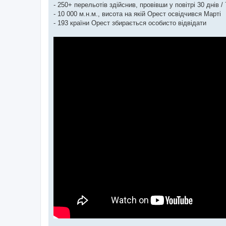
- 250+ перельотів здійснив, провівши у повітрі 30 днів / 
- 10 000 м.н.м., висота на якій Орест освідчився Марті
- 193 країни Орест збирається особисто відвідати