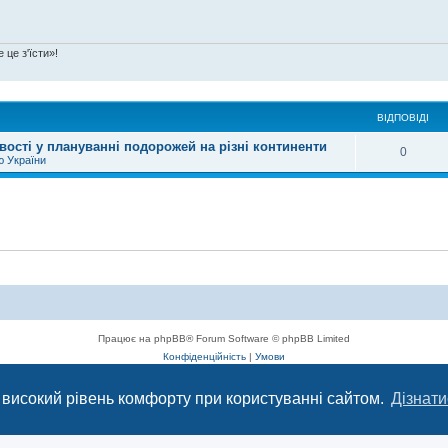
 це з'їсти»!
ВІДПОВІДІ
вості у плануванні подорожей на різні континенти
0
ю України
Працює на phpBB® Forum Software © phpBB Limited
Конфіденційність
|
Умови
 високий рівень комфорту при користуванні сайтом.
Дізнати