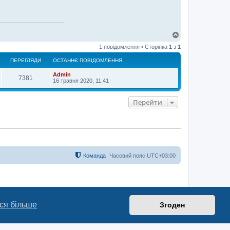
Д
о
1 повідомлення • Сторінка
1
з
1
г
о
ПЕРЕГЛЯДИ
ОСТАННЄ ПОВІДОМЛЕННЯ
р
и
Admin
7381
16 травня 2020, 11:41
Перейти
Команда
Часовий пояс
UTC+03:00
ся більше
Згоден