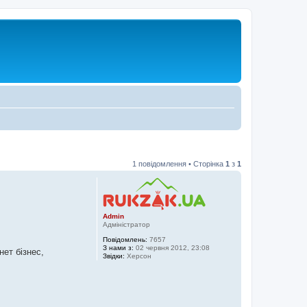
1 повідомлення • Сторінка
1
з
1
Admin
Адміністратор
Повідомлень:
7657
З нами з:
02 червня 2012, 23:08
нет бізнес,
Звідки:
Херсон