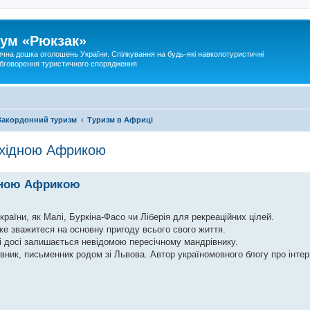
ум «Рюкзак»
ична дошка оголошень України. Спілкування на будь-які навколотуристичні
 обговорення туристичного спорядження
Закордонний туризм
Туризм в Африці
ахідною Африкою
ідною Африкою
раїни, як Малі, Буркіна-Фасо чи Ліберія для рекреаційних цілей.
же зважитеся на основну пригоду всього свого життя.
 і досі залишається невідомою пересічному мандрівнику.
вник, письменник родом зі Львова. Автор україномовного блогу про інтер