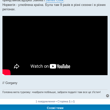
бренд-амбасадорка Salewa і
James Cook
.
Норвегія - улюблена країна. Була там 9 разів в різні сезони і в різних
регіонах.
// Gorgany
Головна мета туризму: «набрати побільше, забрати подалі і там все це з'їсти»!
1 повідомлення • Сторінка
1
з
1
Схожі теми