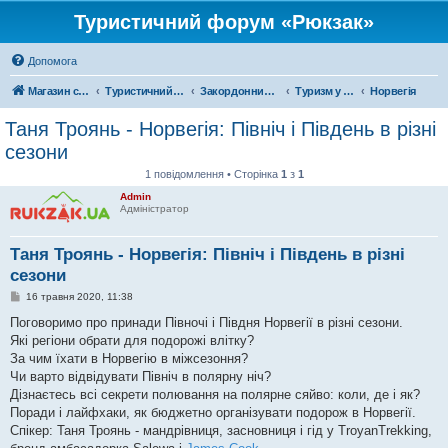
Туристичний форум «Рюкзак»
Допомога
Магазин спорядження
Туристичний форум «Рюкзак»
Закордонний туризм
Туризм у Європі
Норвегія
Таня Троянь - Норвегія: Північ і Південь в різні
сезони
1 повідомлення • Сторінка
1
з
1
Admin
Адміністратор
Таня Троянь - Норвегія: Північ і Південь в різні
сезони
П
16 травня 2020, 11:38
о
в
Поговоримо про принади Півночі і Півдня Норвегії в різні сезони.
і
Які регіони обрати для подорожі влітку?
д
о
За чим їхати в Норвегію в міжсезоння?
м
Чи варто відвідувати Північ в полярну ніч?
л
е
Дізнаєтесь всі секрети полювання на полярне сяйво: коли, де і як?
н
Поради і лайфхаки, як бюджетно організувати подорож в Норвегії.
н
я
Спікер: Таня Троянь - мандрівниця, засновниця і гід у TroyanTrekking,