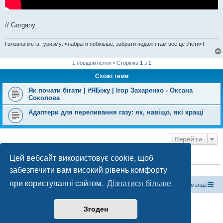
// Gorgany
Головна мета туризму: «набрати побільше, забрати подалі і там все це з'їсти»!
1 повідомлення • Сторінка
1
з
1
Схожі теми
Як почати бігати | #ЯБіжу | Ігор Захаренко - Оксана
Соколова
Адаптери для переливання газу: як, навіщо, які кращі
Перейти
Цей вебсайт використовує cookie, щоб
ХТО ЗАРАЗ ОНЛАЙН
забезпечити вам високий рівень комфорту
Зараз переглядають цей форум:
ClaudeBot [бот ШІ]
і 1 гість
при користуванні сайтом.
Дізнатися більше
Магазин спорядження
Туристичний форум «Рюкзак»
Команда
Працює на phpBB® Forum Software © phpBB Limited
Згоден
Конфіденційність
|
Умови