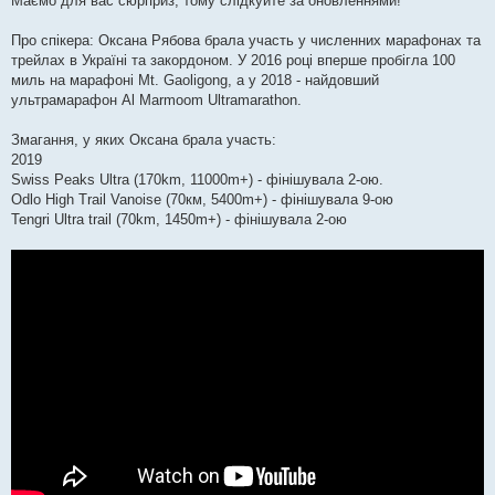
Маємо для вас сюрприз, тому слідкуйте за оновленнями!
Про спікера: Оксана Рябова брала участь у численних марафонах та
трейлах в Україні та закордоном. У 2016 році вперше пробігла 100
миль на марафоні Mt. Gaoligong, а у 2018 - найдовший
ультрамарафон Al Marmoom Ultramarathon.
Змагання, у яких Оксана брала участь:
2019
Swiss Peaks Ultra (170km, 11000m+) - фінішувала 2-ою.
Odlo High Trail Vanoise (70км, 5400m+) - фінішувала 9-ою
Tengri Ultra trail (70km, 1450m+) - фінішувала 2-ою