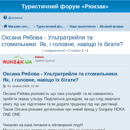
Туристичний форум «Рюкзак»
Допомога
Магазин спорядження
Туристичний форум «Рюкзак»
Наші захоплення
Біговий форум
Оксана Рябова - Ультратрейли та
стомильники. Як, і головне, навіщо їх бігати?
1 повідомлення • Сторінка
1
з
1
Admin
Адміністратор
Оксана Рябова - Ультратрейли та стомильники.
Як, і головне, навіщо їх бігати?
П
01 травня 2020, 12:45
о
в
Оксана Рябова розповість що таке ультрабіг та як наважитись
і
пробігти першу ультру. Поділиться досвідом, на що слід звертати
д
о
увагу під час підготовки та як додати труднощі під час дистанції.
м
Також Оксана розкаже детальніше про новий бренд у Gorgany HOKA
л
е
ONE ONE.
н
н
я
Чекаємо на ваші питання в обговоренні події!