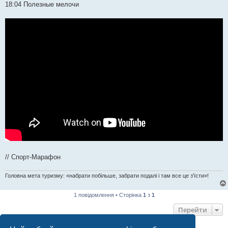
18:04 Полезные мелочи
// Спорт-Марафон
Головна мета туризму: «набрати побільше, забрати подалі і там все це з'їсти»!
1 повідомлення • Сторінка
1
з
1
Перейти