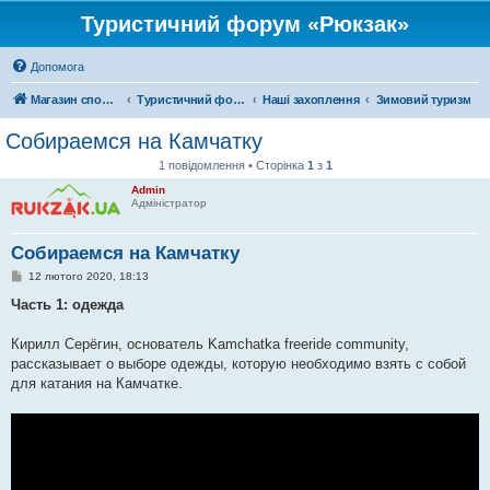
Туристичний форум «Рюкзак»
Допомога
Магазин спорядження
Туристичний форум «Рюкзак»
Наші захоплення
Зимовий туризм
Собираемся на Камчатку
1 повідомлення • Сторінка
1
з
1
Admin
Адміністратор
Собираемся на Камчатку
П
12 лютого 2020, 18:13
о
в
Часть 1: одежда
і
д
о
Кирилл Серёгин, основатель Kamchatka freeride community,
м
рассказывает о выборе одежды, которую необходимо взять с собой
л
е
для катания на Камчатке.
н
н
я