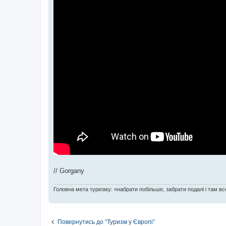
// Gorgany
Головна мета туризму: «набрати побільше, забрати подалі і там все
Повернутись до “Туризм у Європі”