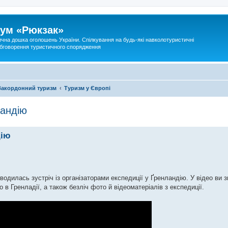
ум «Рюкзак»
ична дошка оголошень України. Спілкування на будь-які навколотуристичні
 обговорення туристичного спорядження
Закордонний туризм
Туризм у Європі
ландію
дію
водилась зустріч із організаторами експедиції у Ґренландію. У відео ви 
в Гренладії, а також безліч фото й відеоматеріалів з експедиції.