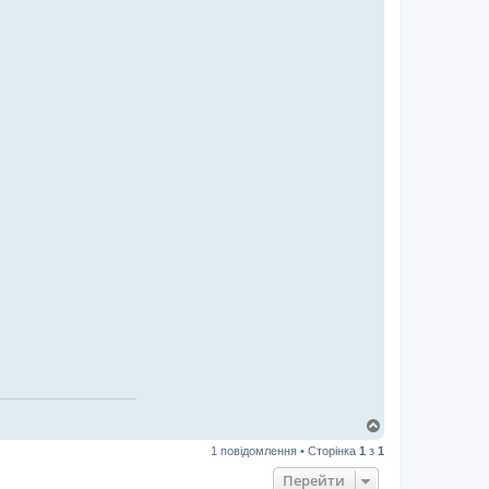
Д
о
1 повідомлення • Сторінка
1
з
1
г
о
Перейти
р