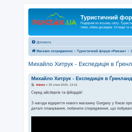
Туристичний фор
Подорожі по всьому світу. Турист
теми, обмін досвідом. Огляди та
Допомога
Магазин спорядження
Туристичний форум «Рюкзак»
Михайло Хитрук - Експедиція в Ґрен
Михайло Хитрук - Експедиція в Ґренлан
П
Admin
»
30 січня 2020, 13:41
о
в
Серед айсбергів та фйордів!
і
д
о
З нагоди відкриття нового магазину Gorgany у Києві про
м
деталі планування, побачити спорядження, що побувало 
л
е
н
н
я