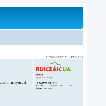
1 повідомлення • Сторінка
1
з
1
Admin
Адміністратор
зможете почути усі
Повідомлень:
7657
З нами з:
02 червня 2012, 23:08
Звідки:
Херсон