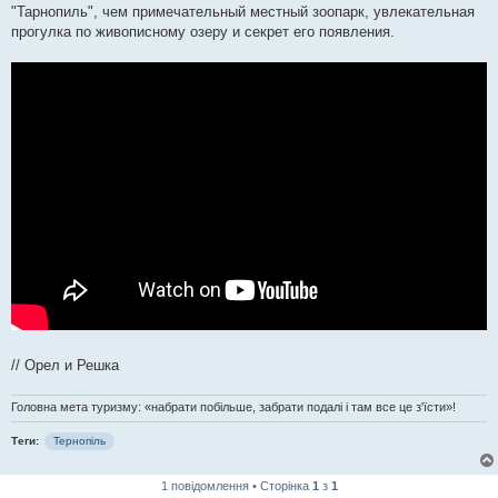
"Тарнопиль", чем примечательный местный зоопарк, увлекательная
прогулка по живописному озеру и секрет его появления.
// Орел и Решка
Головна мета туризму: «набрати побільше, забрати подалі і там все це з'їсти»!
Теги:
Тернопіль
1 повідомлення • Сторінка
1
з
1