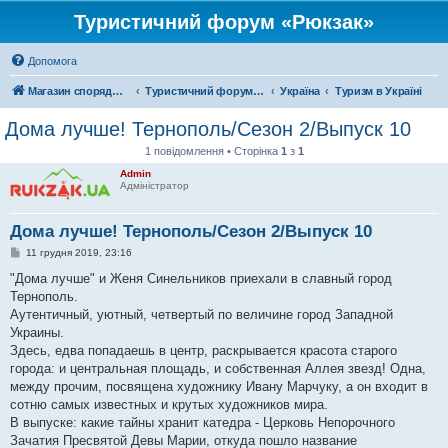
Туристичний форум «Рюкзак»
Допомога
Магазин спорядження
Туристичний форум «Рюкзак»
Україна
Туризм в Україні
Дома лучше! Тернополь/Сезон 2/Выпуск 10
1 повідомлення • Сторінка
1
з
1
Admin
Адміністратор
Дома лучше! Тернополь/Сезон 2/Выпуск 10
П
11 грудня 2019, 23:16
о
в
"Дома лучше" и Женя Синельников приехали в славный город
і
Тернополь.
д
о
Аутентичный, уютный, четвертый по величине город Западной
м
Украины.
л
е
Здесь, едва попадаешь в центр, раскрывается красота старого
н
города: и центральная площадь, и собственная Аллея звезд! Одна,
н
я
между прочим, посвящена художнику Ивану Марчуку, а он входит в
сотню самых известных и крутых художников мира.
В выпуске: какие тайны хранит катедра - Церковь Непорочного
Зачатия Пресвятой Девы Марии, откуда пошло название