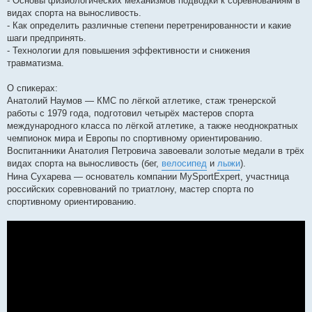
- Основы физиологических механизмов подводки к соревнованиям в
видах спорта на выносливость.
- Как определить различные степени перетренированности и какие
шаги предпринять.
- Технологии для повышения эффективности и снижения
травматизма.
О спикерах:
Анатолий Наумов — КМС по лёгкой атлетике, стаж тренерской
работы с 1979 года, подготовил четырёх мастеров спорта
международного класса по лёгкой атлетике, а также неоднократных
чемпионок мира и Европы по спортивному ориентированию.
Воспитанники Анатолия Петровича завоевали золотые медали в трёх
видах спорта на выносливость (бег,
велосипед
и
лыжи
).
Нина Сухарева — основатель компании MySportExpert, участница
российских соревнований по триатлону, мастер спорта по
спортивному ориентированию.