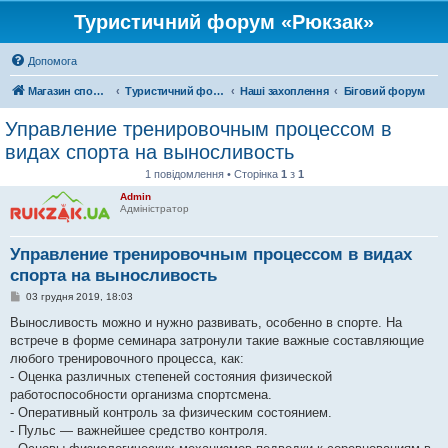
Туристичний форум «Рюкзак»
Допомога
Магазин спорядження
Туристичний форум «Рюкзак»
Наші захоплення
Біговий форум
Управление тренировочным процессом в
видах спорта на выносливость
1 повідомлення • Сторінка
1
з
1
Admin
Адміністратор
Управление тренировочным процессом в видах
спорта на выносливость
П
03 грудня 2019, 18:03
о
в
Выносливость можно и нужно развивать, особенно в спорте. На
і
встрече в форме семинара затронули такие важные составляющие
д
о
любого тренировочного процесса, как:
м
- Оценка различных степеней состояния физической
л
е
работоспособности организма спортсмена.
н
- Оперативный контроль за физическим состоянием.
н
я
- Пульс — важнейшее средство контроля.