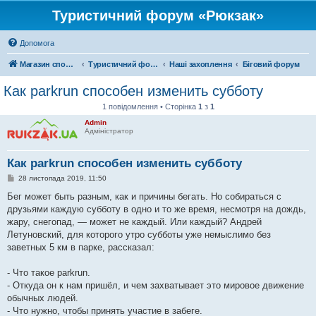
Туристичний форум «Рюкзак»
Допомога
Магазин спорядження
Туристичний форум «Рюкзак»
Наші захоплення
Біговий форум
Как parkrun способен изменить субботу
1 повідомлення • Сторінка
1
з
1
Admin
Адміністратор
Как parkrun способен изменить субботу
П
28 листопада 2019, 11:50
о
в
Бег может быть разным, как и причины бегать. Но собираться с
і
друзьями каждую субботу в одно и то же время, несмотря на дождь,
д
о
жару, снегопад, — может не каждый. Или каждый? Андрей
м
Летуновский, для которого утро субботы уже немыслимо без
л
е
заветных 5 км в парке, рассказал:
н
н
я
- Что такое parkrun.
- Откуда он к нам пришёл, и чем захватывает это мировое движение
обычных людей.
- Что нужно, чтобы принять участие в забеге.