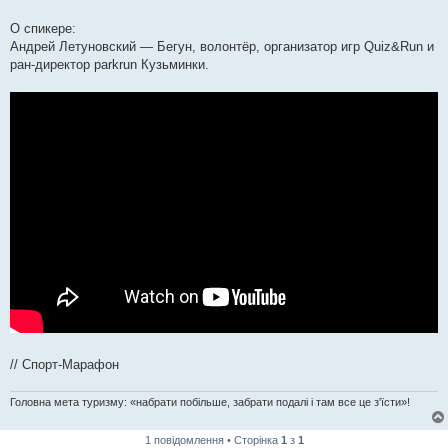
О спикере:
Андрей Летуновский — Бегун, волонтёр, организатор игр Quiz&Run и
ран-директор parkrun Кузьминки.
// Спорт-Марафон
Головна мета туризму: «набрати побільше, забрати подалі і там все це з'їсти»!
1 повідомлення • Сторінка
1
з
1